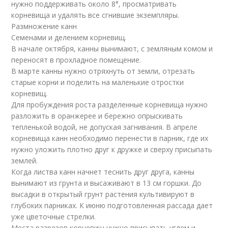
нужно поддерживать около 8°, просматривать
корневища и удалять все сгнившие экземпляры.
Размножение канн
Семенами и делением корневищ.
В начале октября, канны вынимают, с земляным комом и
переносят в прохладное помещение.
В марте канны нужно отряхнуть от земли, отрезать
старые корни и поделить на маленькие отростки
корневищ.
Для пробуждения роста разделенные корневища нужно
разложить в оранжерее и бережно опрыскивать
тепленькой водой, не допуская загнивания. В апреле
корневища канн необходимо перенести в парник, где их
нужно уложить плотно друг к дружке и сверху присыпать
землей.
Когда листва канн начнет теснить друг друга, канны
вынимают из грунта и высаживают в 13 см горшки. До
высадки в открытый грунт растения культивируют в
глубоких парниках. К июню подготовленная рассада дает
уже цветочные стрелки.
Места разрезов корневищ нужно присыпать углем и