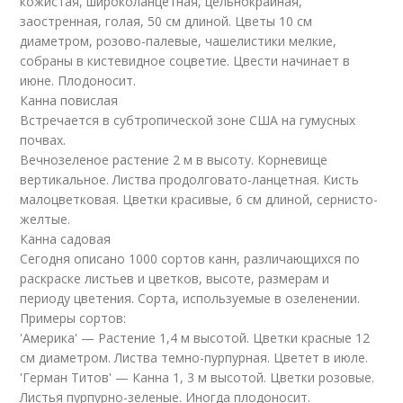
кожистая, широколанцетная, цельнокрайная,
заостренная, голая, 50 см длиной. Цветы 10 см
диаметром, розово-палевые, чашелистики мелкие,
собраны в кистевидное соцветие. Цвести начинает в
июне. Плодоносит.
Канна повислая
Встречается в субтропической зоне США на гумусных
почвах.
Вечнозеленое растение 2 м в высоту. Корневище
вертикальное. Листва продолговато-ланцетная. Кисть
малоцветковая. Цветки красивые, 6 см длиной, сернисто-
желтые.
Канна садовая
Сегодня описано 1000 сортов канн, различающихся по
раскраске листьев и цветков, высоте, размерам и
периоду цветения. Сорта, используемые в озеленении.
Примеры сортов:
'Америка' — Растение 1,4 м высотой. Цветки красные 12
см диаметром. Листва темно-пурпурная. Цветет в июле.
'Герман Титов' — Канна 1, 3 м высотой. Цветки розовые.
Листья пурпурно-зеленые. Иногда плодоносит.