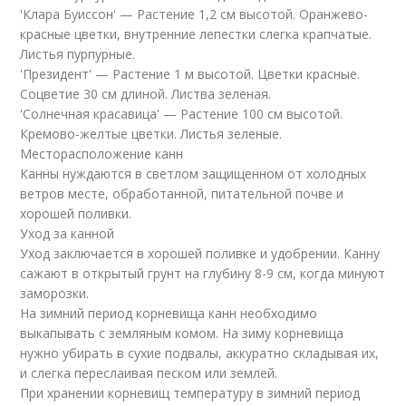
'Клара Буиссон' — Растение 1,2 см высотой. Оранжево-
красные цветки, внутренние лепестки слегка крапчатые.
Листья пурпурные.
'Президент' — Растение 1 м высотой. Цветки красные.
Соцветие 30 см длиной. Листва зеленая.
'Солнечная красавица' — Растение 100 см высотой.
Кремово-желтые цветки. Листья зеленые.
Месторасположение канн
Канны нуждаются в светлом защищенном от холодных
ветров месте, обработанной, питательной почве и
хорошей поливки.
Уход за канной
Уход заключается в хорошей поливке и удобрении. Канну
сажают в открытый грунт на глубину 8-9 см, когда минуют
заморозки.
На зимний период корневища канн необходимо
выкапывать с земляным комом. На зиму корневища
нужно убирать в сухие подвалы, аккуратно складывая их,
и слегка переслаивая песком или землей.
При хранении корневищ температуру в зимний период