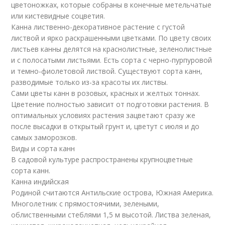
цветоножках, которые собраны в конечные метельчатые
или кистевидные соцветия.
Канна лиственно-декоративное растение с густой
листвой и ярко раскрашенными цветками. По цвету своих
листьев канны делятся на краснолистные, зеленолистные
и с полосатыми листьями. Есть сорта с черно-пурпуровой
и темно-фиолетовой листвой. Существуют сорта канн,
разводимые только из-за красоты их листвы.
Сами цветы канн в розовых, красных и желтых тоннах.
Цветение полностью зависит от подготовки растения. В
оптимальных условиях растения зацветают сразу же
после высадки в открытый грунт и, цветут с июля и до
самых заморозков.
Виды и сорта канн
В садовой культуре распространены крупноцветные
сорта канн.
Канна индийская
Родиной считаются Антильские острова, Южная Америка.
Многолетник с прямостоячими, зелеными,
облиственными стеблями 1,5 м высотой. Листва зеленая,