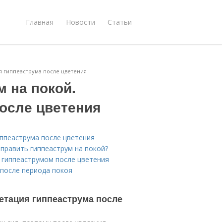
Главная
Новости
Статьи
ия гиппеаструма после цветения
м на покой.
после цветения
иппеаструма после цветения
тправить гиппеаструм на покой?
а гиппеаструмом после цветения
 после периода покоя
гетация гиппеаструма после