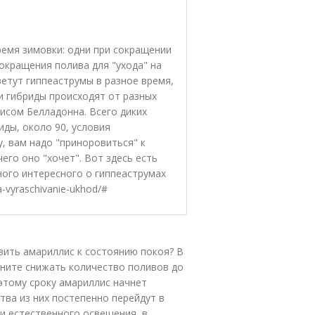
ремя зимовки: одни при сокращении
сокращения полива для "ухода" на
ветут гиппеаструмы в разное время,
и гибриды происходят от разных
лисом Белладонна. Всего диких
ды, около 90, условия
у, вам надо "приноровиться" к
его оно "хочет". Вот здесь есть
ного интересного о гиппеаструмах
-vyraschivanie-ukhod/#
овить амариллис к состоянию покоя? В
чните снижать количество поливов до
 этому сроку амариллис начнет
тва из них постепенно перейдут в
 и естественного освещения, в