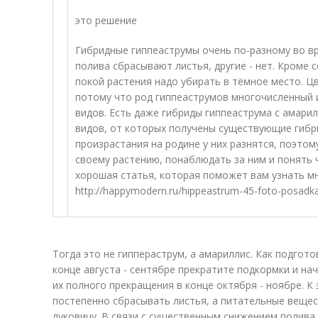
это решение
Гибридные гиппеаструмы очень по-разному во в
полива сбрасывают листья, другие - нет. Кроме 
покой растения надо убирать в тёмное место. Ц
потому что род гиппеаструмов многочисленный 
видов. Есть даже гибриды гиппеаструма с амари
видов, от которых получены существующие гибри
произрастания на родине у них разнятся, поэтом
своему растению, понаблюдать за ним и понять ч
хорошая статья, которая поможет вам узнать м
http://happymodern.ru/hippeastrum-45-foto-posadka
Тогда это не гиппераструм, а амариллис. Как подгот
конце августа - сентябре прекратите подкормки и на
их полного прекращения в конце октября - ноябре. К
постепенно сбрасывать листья, а питательные вещес
луковицу. В связи с существенным снижением полива