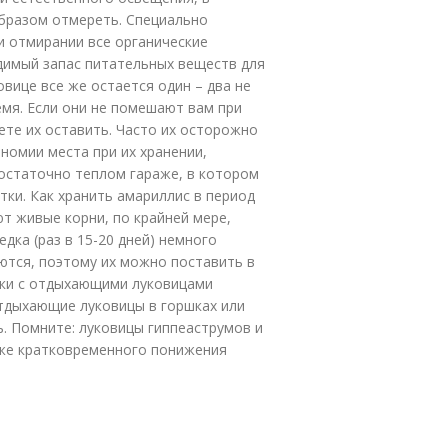
образом отмереть. Специально
ри отмирании все органические
одимый запас питательных веществ для
вице все же остается один – два не
мя. Если они не помешают вам при
те их оставить. Часто их осторожно
номии места при их хранении,
достаточно теплом гараже, в котором
тки. Как хранить амариллис в период
т живые корни, по крайней мере,
дка (раз в 15-20 дней) немного
аются, поэтому их можно поставить в
шки с отдыхающими луковицами
отдыхающие луковицы в горшках или
. Помните: луковицы гиппеаструмов и
аже кратковременного понижения