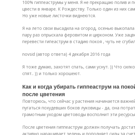
100% гиппеаструмы у меня. Я не прекращаю полив и п
цвести в январе. К Рождеству. Только один из них са
Но уже новые листочки виднеются.
Я на лето свои высадила на огород, осенью выкопала
пару раз опрыскала феровитом и цирконом. Уже зацв
перевести гипеаструм в стадию покоя , чуть не сгубил
novsid (автор ответа) 4 декабря 2016 года
Я тоже думаю, захотят спать, сами уснут. )) Что сил
спят.. )) и только хорошеют.
Как и когда убирать гиппеаструм на поко
после цветения
Повторюсь, что сейчас у растения начинается важней
пугаться похудевших боков луковицы - да, она потра
грамотным уходом цветоводы восполнит эти ресурсы
После цветения гиппеаструм должен получать достат
активно наращивает зелень и пополняет силы за сче