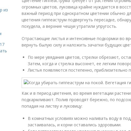
Цветение гиппеаструма требует от растения огромны
огромных цветов, луковица крайне нуждается в восс
р из
важный период при однократном цветении обычно дли
цветения гиппеаструм подвергнуть пересадке, обнар
похудела, а верхние чешуи утратили упругость.
м
Отрастающие листья и интенсивные подкормки во вр
 17
вернуть былую силу и наложить зачатки будущих цве
чать
По мере увядания цветов, стрелки обрезают, оста
Затем, когда и стрелка высохнет, ее легким пово
Листья появляются постепенно, приблизительно п
Как и в период цветения, во время вегетации расте
подкармливают. Полив проводят бережно, по подсохш
попадая на листву и луковицу:
В комнатных условиях можно наливать воду в подд
застаивалась, и корни оставались здоровыми.