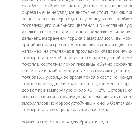
октябре - ноябре все листья должны естественным 
обрезать ещё не увядшие листья не стоит, так как п
вещества из них переходят в луковицу, делая необх
последующего обильного цветения. Но иногда на луко
увядших листа ещё достаточно продолжительное вре
дальнейшем хранении горшка с амариллисом, вы може
пригибают или срезают у основания луковицы для эко
например, на стеллажах в прохладной кладовке или 
температура зимой не опускается ниже нулевой отме
покоя? В состоянии покоя луковицы обычно сохраняю
скелетные и наиболее крупные, поэтому их нужно изре
поливать. Луковицы во время покоя в свете не нужд
темное прохладное и обязательно сухое место. Гор
держат при температуре около +5-+12°С. Оставьте 
россыпью в ящиках минимум на восемь-девять недель
амариллисов не морозоустойчивы и очень боятся д
температуры до отрицательных значений.
novsid (автор ответа) 4 декабря 2016 года