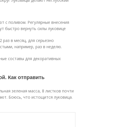
вокруг луковицы делают неглубокий
т с поливом. Регулярные внесения
ут быстро вернуть силы луковице
 раз в месяц, для серьезно
стыми, например, раз в неделю.
ные составы для декоративных
ой. Как отправить
ьная зеленая масса, 8 листков почти
ают. Боюсь, что истощится луковица.