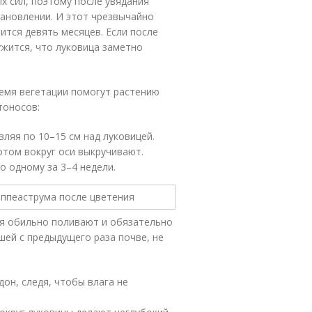
х сил, поэтому после увядания
тановлении. И этот чрезвычайно
тся девять месяцев. Если после
ужится, что луковица заметно
емя вегетации помогут растению
тоносов:
вляя по 10–15 см над луковицей.
ротом вокруг оси выкручивают.
о одному за 3–4 недели.
ния обильно поливают и обязательно
ей с предыдущего раза почве, не
он, следя, чтобы влага не