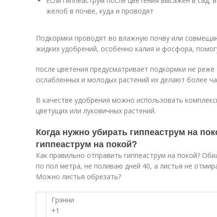
Если гиппеаструм после цветения высажен в сад, 
желоб в почве, куда и проводят
Подкормки проводят во влажную почву или совмещаю
жидких удобрений, особенно калия и фосфора, помог
после цветения предусматривает подкормки не реже 2
ослабленных и молодых растений их делают более ча
В качестве удобрения можно использовать комплекс
цветущих или луковичных растений.
Когда нужно убирать гиппеаструм на пок
гиппеаструм на покой?
Как правильно отправить гиппеаструм на покой? Обил
по пол метра, не поливаю дней 40, а листья не отмир
Можно листья обрезать?
Грэнни
+1