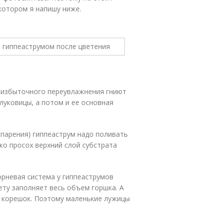
котором я напишу ниже.
а избыточного переувлажнения гниют
 луковицы, а потом и ее основная
спарения) гиппеаструм надо поливать
ько просох верхний слой субстрата
орневая система у гиппеаструмов
лету заполняет весь объем горшка. А
 корешок. Поэтому маленькие лужицы