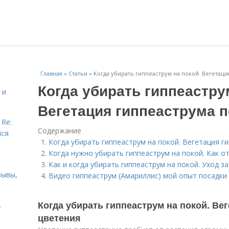
Главная
»
Статьи
»
Когда убирать гиппеаструм на покой. Вегетац
Когда убирать гиппеастру
 и
Вегетация гиппеаструма 
 Re:
Содержание
йся
Когда убирать гиппеаструм на покой. Вегетация г
Когда нужно убирать гиппеаструм на покой. Как о
Как и когда убирать гиппеаструм на покой. Уход з
зывы,
Видео гиппеаструм (Амариллис) мой опыт посадки
Когда убирать гиппеаструм на покой. Ве
.
цветения