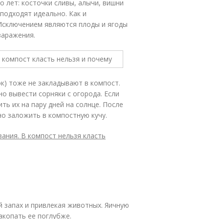
о лет: косточки сливы, алычи, вишни
 подходят идеально. Как и
Исключением являются плоды и ягоды
заражения.
к) тоже не закладывают в компост.
о вывести сорняки с огорода. Если
ь их на пару дней на солнце. После
но заложить в компостную кучу.
ания. В компост нельзя класть
й запах и привлекая животных. Яичную
закопать ее поглубже.