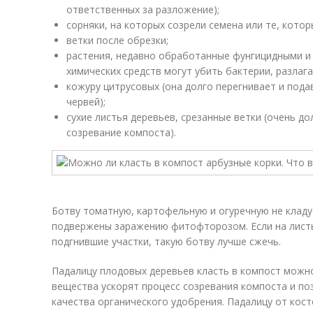
ответственных за разложение);
сорняки, на которых созрели семена или те, котор
ветки после обрезки;
растения, недавно обработанные фунгицидными и
химических средств могут убить бактерии, разлаг
кожуру цитрусовых (она долго перегнивает и под
червей);
сухие листья деревьев, срезанные ветки (очень д
созревание компоста).
Ботву томатную, картофельную и огуречную не кладу 
подвержены заражению фитофторозом. Если на листь
подгнившие участки, такую ботву лучше сжечь.
Падалицу плодовых деревьев класть в компост можн
вещества ускорят процесс созревания компоста и п
качества органического удобрения. Падалицу от кос