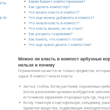
Каким бывает компостирование?
веты
Как сделать компостер?
Что можно класть в компост?
р из
Что еще можно добавлять в компост?
Что нельзя класть в компост?
Что класть можно, но не стоит?
Как ускорить созревание?
Как понять, что компост готов?
Что ещё нужно делать с компостом?
Можно ли класть в компост арбузные кор
нельзя и почему
Ограничения касаются не только предметов, которые
сырья. В компост нельзя класть:
листья, стебли, ботву растений, пораженных гри
(после разложения органики возбудители заболев
источником заражения огородных культур, под ко
ботву томатную и картофельную, клещевину, раки
ядовитые вещества, подавляющие жизнедеятельн