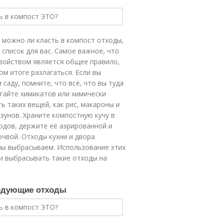
 можно ли класть в компост отходы,
 список для вас. Самое важное, что
свойством является общее правило,
ом итоге разлагаться. Если вы
саду, помните, что всё, что вы туда
гайте химикатов или химически
 таких вещей, как рис, макароны и
ызунов. Храните компостную кучу в
одов, держите её аэрированной и
очвой. Отходы кухни и двора
мы выбрасываем. Использование этих
и выбрасывать такие отходы на
ледующие отходы