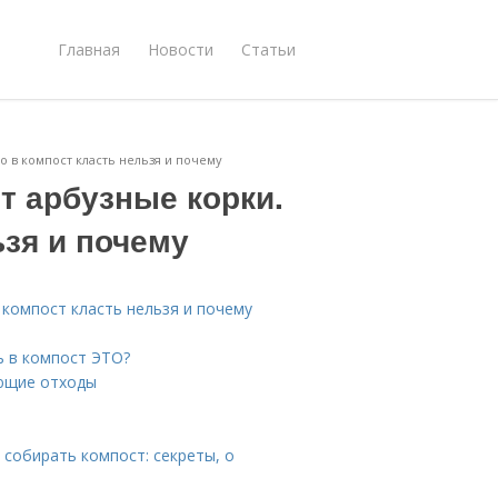
Главная
Новости
Статьи
о в компост класть нельзя и почему
т арбузные корки.
ьзя и почему
 компост класть нельзя и почему
ь в компост ЭТО?
ующие отходы
собирать компост: секреты, о