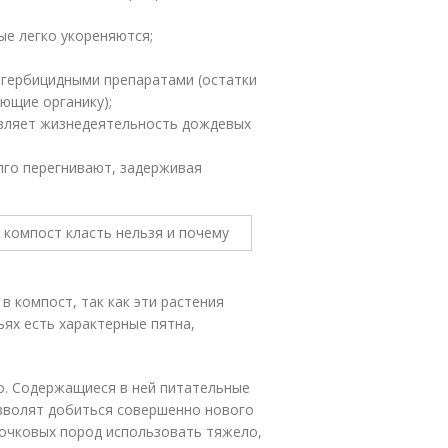
ые легко укореняются;
 гербицидными препаратами (остатки
ающие органику);
авляет жизнедеятельность дождевых
олго перегнивают, задерживая
в компост, так как эти растения
ях есть характерные пятна,
о. Содержащиеся в ней питательные
озволят добиться совершенно нового
точковых пород использовать тяжело,