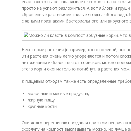
если только вы не закладываете компост на нескольк
просто не успеют разложиться. А вот яблоки и груши
сброшенные растениями гнилые ягоды любого вида. 
с явными признаками бактериального или вирусного 
Некоторые растения (например, хвощ полевой, вьюно
Эти растения очень легко укореняются и потом сложн
нет желания избавляться от сорняков, можно положит
этого корни окончательно погибнут, а растения мож
К пищевым отходам также есть определенные требов
молочные и мясные продукты,
жирную пищу,
крупные кости.
Они долго перегнивают, издавая при этом неприятны
скорлупу на компост выкладывать можно, но лучше 