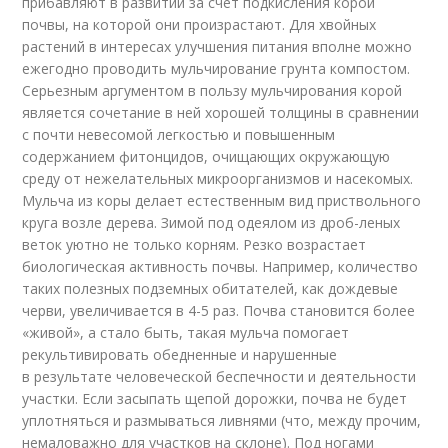
прибавляют в развитии за счет подкисления корой
почвы, на которой они произрастают. Для хвойных
растений в интересах улучшения питания вполне можно
ежегодно проводить мульчирование грунта компостом.
Серьезным аргументом в пользу мульчирования корой
является сочетание в ней хорошей толщины в сравнении
с почти невесомой легкостью и повышенным
содержанием фитонцидов, очищающих окружающую
среду от нежелательных микроорганизмов и насекомых.
Мульча из коры делает естественным вид приствольного
круга возле дерева. Зимой под одеялом из дроб-леных
веток уютно не только корням. Резко возрастает
биологическая активность почвы. Например, количество
таких полезных подземных обитателей, как дождевые
черви, увеличивается в 4-5 раз. Почва становится более
«живой», а стало быть, такая мульча помогает
рекультивировать обедненные и нарушенные
в результате человеческой беспечности и деятельности
участки. Если засыпать щепой дорожки, почва не будет
уплотняться и размываться ливнями (что, между прочим,
немаловажно для участков на склоне). Под ногами