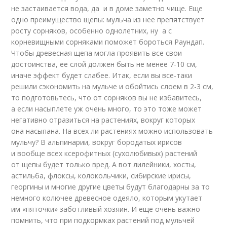
не застаивается вода, да и в доме заметно чище. Еще
одно преимущество щепы: мульча из нее препятствует
росту сорняков, особенно однолетних, ну а с
корневищными сорняками поможет бороться Раундап.
Чтобы древесная щепа могла проявить все свои
достоинства, ее слой должен быть не менее 7-10 см,
иначе эффект будет слабее. Итак, если вы все-таки
решили сэкономить на мульче и обойтись слоем в 2-3 см,
то подготовьтесь, что от сорняков вы не избавитесь,
а если насыплете уж очень много, то это тоже может
негативно отразиться на растениях, вокруг которых
она насыпана. На всех ли растениях можно использовать
мульчу? В альпинарии, вокруг бородатых ирисов
и вообще всех ксерофитных (сухолюбивых) растений
от щепы будет только вред. А вот лилейники, хосты,
астильба, флоксы, колокольчики, сибирские ирисы,
георгины и многие другие цветы будут благодарны за то
немного колючее древесное одеяло, которым укутает
им «пяточки» заботливый хозяин. И еще очень важно
помнить, что при подкормках растений под мульчей