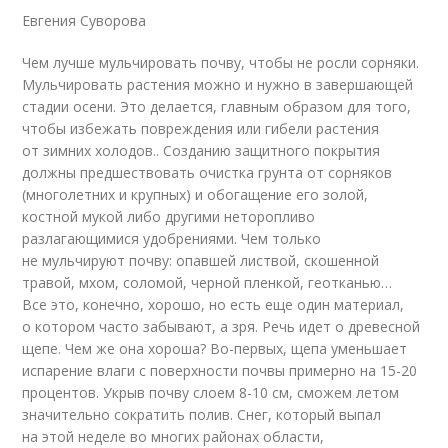
Евгения Суворова
Чем лучше мульчировать почву, чтобы не росли сорняки.
Мульчировать растения можно и нужно в завершающей
стадии осени. Это делается, главным образом для того,
чтобы избежать повреждения или гибели растения
от зимних холодов.. Созданию защитного покрытия
должны предшествовать очистка грунта от сорняков
(многолетних и крупных) и обогащение его золой,
костной мукой либо другими неторопливо
разлагающимися удобрениями. Чем только
не мульчируют почву: опавшей листвой, скошенной
травой, мхом, соломой, черной пленкой, геотканью…
Все это, конечно, хорошо, но есть еще один материал,
о котором часто забывают, а зря. Речь идет о древесной
щепе. Чем же она хороша? Во-первых, щепа уменьшает
испарение влаги с поверхности почвы примерно на 15-20
процентов. Укрыв почву слоем 8-10 см, сможем летом
значительно сократить полив. Снег, который выпал
на этой неделе во многих районах области,