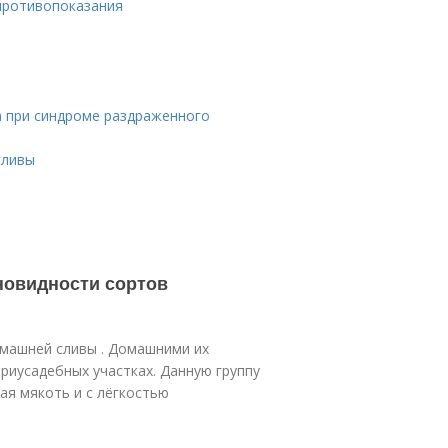
 противопоказания
а при синдроме раздраженного
сливы
новидности сортов
омашней сливы . Домашними их
риусадебных участках. Данную группу
ая мякоть и с лёгкостью