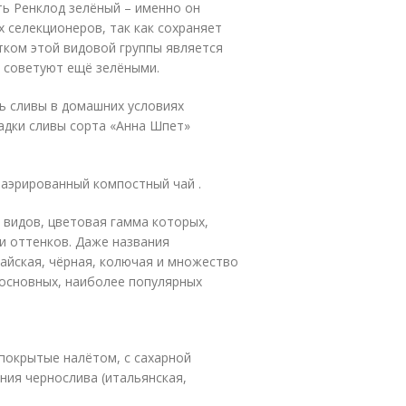
ь Ренклод зелёный – именно он
 селекционеров, так как сохраняет
тком этой видовой группы является
х советуют ещё зелёными.
ть сливы в домашних условиях
адки сливы сорта «Анна Шпет»
 аэрированный компостный чай .
 видов, цветовая гамма которых,
и оттенков. Даже названия
тайская, чёрная, колючая и множество
 основных, наиболее популярных
 покрытые налётом, с сахарной
ия чернослива (итальянская,