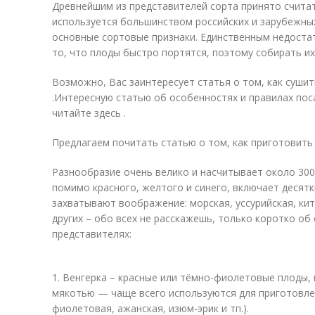
Древнейшим из представителей сорта принято считат
используется большинством российских и зарубежных
основные сортовые признаки. Единственным недоста
то, что плоды быстро портятся, поэтому собирать и
Возможно, Вас заинтересует статья о том, как суши
.Интересную статью об особенностях и правилах пос
читайте здесь .
Предлагаем почитать статью о том, как приготовить
Разнообразие очень велико и насчитывает около 300
помимо красного, желтого и синего, включает десятк
захватывают воображение: морская, уссурийская, ки
других – обо всех не расскажешь, только коротко об
представителях:
1. Венгерка – красные или тёмно-фиолетовые плоды,
мякотью — чаще всего используются для приготовлен
фиолетовая, ажанская, изюм-эрик и тп.).