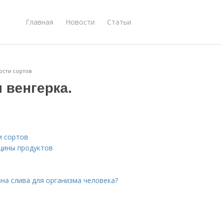
Главная
Новости
Статьи
ости сортов
 венгерка.
и сортов
щины продуктов
зна слива для организма человека?