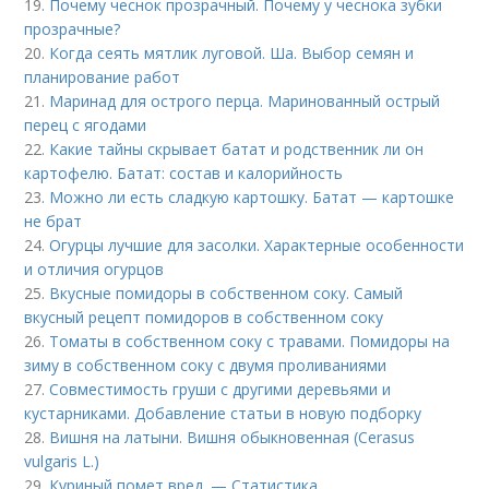
19.
Почему чеснок прозрачный. Почему у чеснока зубки
прозрачные?
20.
Когда сеять мятлик луговой. Ша. Выбор семян и
планирование работ
21.
Маринад для острого перца. Маринованный острый
перец с ягодами
22.
Какие тайны скрывает батат и родственник ли он
картофелю. Батат: состав и калорийность
23.
Можно ли есть сладкую картошку. Батат — картошке
не брат
24.
Огурцы лучшие для засолки. Характерные особенности
и отличия огурцов
25.
Вкусные помидоры в собственном соку. Самый
вкусный рецепт помидоров в собственном соку
26.
Томаты в собственном соку с травами. Помидоры на
зиму в собственном соку с двумя проливаниями
27.
Совместимость груши с другими деревьями и
кустарниками. Добавление статьи в новую подборку
28.
Вишня на латыни. Вишня обыкновенная (Cerasus
vulgaris L.)
29.
Куриный помет вред. — Статистика