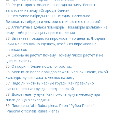
30.
Рецепт приготовления огорода на зиму. Рецепт
заготовки на зиму «Огород в банке»
31.
Что такое гибриды F1. F1 не едим: насколько
безопасны гибриды и чем они отличаются от сортов?
32.
Аппетитные дольки помидоры. Помидоры дольками на
зиму – общие принципы приготовления
33.
Вытекает повидло из пирожков, что делать. Ягодная
начинка. Что нужно сделать, чтобы из пирожков не
вытекал сок
34.
Сирень не растет почему. Почему плохо растет и не
цветет сирень
35.
От корня яблони пошел отросток.
36.
Можно ли после помидор сажать чеснок. После, какой
культуры лучше сажать чеснок на зиму
37.
Надо ли чистить черные грузди. Как правильно
чистить черные грузди перед засолкой
38.
Донце гниет у лука. Как помочь луку и чесноку при
гнили донца в закладки 49
39.
Пион tenuifolia Rubra plena. Пион "Рубра Плена"
(Paeonia officinalis Rubra Plena)