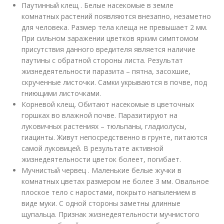
Паутинный клещ . Белые насекомые в земле
комнатных растений появляются внезапно, незаметно
для человека. Размер тела клеща не превышает 2 мм.
При сильном заражении цветков ярким симптомом
присутствия данного вредителя является наличие
паутины с обратной стороны листа. Результат
жизнедеятельности паразита – пятна, засохшие,
скрученные листочки. Самки укрываются в почве, под
гниющими листочками.
Корневой клещ. Обитают насекомые в цветочных
горшках во влажной почве. Паразитируют на
луковичных растениях – тюльпаны, гладиолусы,
гиацинты. Живут непосредственно в грунте, питаются
самой луковицей. В результате активной
жизнедеятельности цветок болеет, погибает.
Мучнистый червец . Маленькие белые жучки в
комнатных цветах размером не более 3 мм. Овальное
плоское тело с наростами, покрыто напылением в
виде муки. С одной стороны заметны длинные
щупальца. Признак жизнедеятельности мучнистого