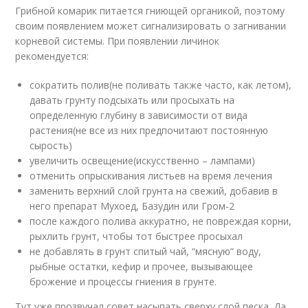
Грибной комарик питается гниющей органикой, поэтому
своим появлением может сигнализировать о загнивании
корневой системы. При появлении личинок
рекомендуется:
сократить полив(не поливать также часто, как летом),
давать грунту подсыхать или просыхать на
определенную глубину в зависимости от вида
растения(не все из них предпочитают постоянную
сырость)
увеличить освещение(искусственно – лампами)
отменить опрыскивания листьев на время лечения
заменить верхний слой грунта на свежий, добавив в
него препарат Мухоед, Базудин или Гром-2
после каждого полива аккуратно, не повреждая корни,
рыхлить грунт, чтобы тот быстрее просыхал
не добавлять в грунт спитый чай, “мясную” воду,
рыбные остатки, кефир и прочее, вызывающее
брожение и процессы гниения в грунте.
Тут уже прозвучал совет насыпать сверху слой песка. Да,