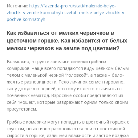
Источник:
https://fazenda-pro.ru/stati/malenkie-belye-
zhuchki-v-zemle-komnatnyh-cvetah-melkie-belye-zhuchki-v-
pochve-komnatnyh
Как избавиться от мелких червячков в
цветочном горшке. Как избавится от белых
мелких червяков на земле под цветами?
Возможно, в грунте завелись личинки грибных
комариков. Чаще всего попадаются виды целиком белым
телом с маленькой черной “головкой”, а также – бело-
желтые разновидности. Тело личинок сегментировано,
как у дождевых червей, поэтому их легко отличить от
почвенных нематод. Взрослые особи представляют из
себя “мошек”, которые раздражают одним только своим
присутствием.
Грибные комарики могут попадать в цветочный горшок с
грунтом, но активно размножаются они от постоянной
сырости в горшке, излишней влажности и застое воздуха