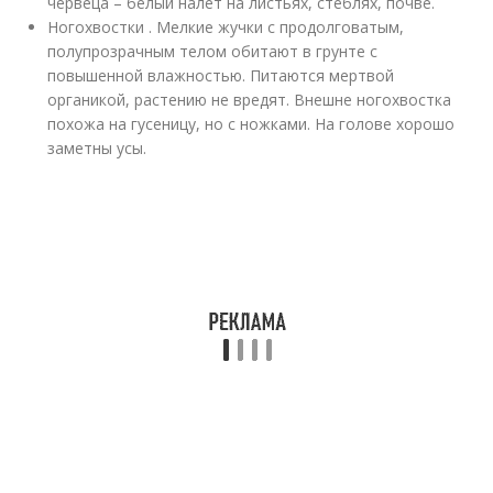
червеца – белый налет на листьях, стеблях, почве.
Ногохвостки . Мелкие жучки с продолговатым,
полупрозрачным телом обитают в грунте с
повышенной влажностью. Питаются мертвой
органикой, растению не вредят. Внешне ногохвостка
похожа на гусеницу, но с ножками. На голове хорошо
заметны усы.