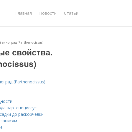
Главная
Новости
Статьи
виноград (Parthenocissus)
ые свойства.
nocissus)
град (Parthenocissus)
дности
ода партеноциссус
садки до раскорчевки
 записям
че