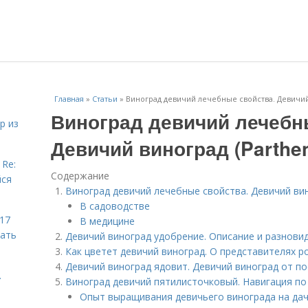
Главная
»
Статьи
»
Виноград девичий лечебные свойства. Девичий 
Виноград девичий лечебн
р из
Девичий виноград (Parthe
 Re:
Содержание
йся
Виноград девичий лечебные свойства. Девичий вино
В садоводстве
 17
В медицине
чать
Девичий виноград удобрение. Описание и разнови
Как цветет девичий виноград. О представителях р
Девичий виноград ядовит. Девичий виноград от по
.
Виноград девичий пятилисточковый. Навигация по
Опыт выращивания девичьего винограда на да