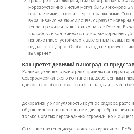
Триостренный плющевидный виноград привлекател
морозоустойчив. Листья могут быть ярко-красны
вкраплениями, к осени — ярко-оранжевыми. Сорт 
выращивания на любой почве, образует ковер на 
тепло, прижился лишь только на юге России. Выр
способом, в контейнерах, поскольку корни неглуб
неприхотливо, устойчиво к выхлопным газам, непл
недалеко от дорог. Особого ухода не требует, ли
вымерзнет.
Как цветет девичий виноград. О предста
Родиной девичьего винограда признаются территории
Североамериканского континента. Девственным плющ
цветов, способных образовывать плоды и семена без
Декоративную популярность крупное садовое растени
обусловило его использование для преображения парк
только богатых персональных строений, но и общест
Описание партеноциссуса довольно красочное. Побе