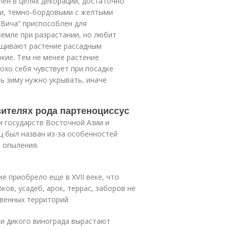
ен в целях декорации, достаточно
ми, темно-бордовыми с желтыми
“Вича” приспособлен для
земле при разрастании, но любит
ащивают растение рассадным
окие. Тем не менее растение
охо себя чувствует при посадке
шь зиму нужно укрывать, иначе
вителях рода партеноциссус
 государств Восточной Азии и
 был назван из-за особенностей
 опыления.
е приобрело еще в XVII веке, что
ов, усадеб, арок, террас, заборов не
венных территорий.
ги дикого винограда вырастают