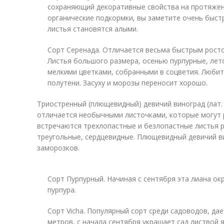
сохраняющий декоративные свойства на протяжени
органические подкормки, вы заметите очень быст
листья становятся алыми.
Сорт Серенада. Отличается весьма быстрым росто
Листья большого размера, осенью пурпурные, лет
мелкими цветками, собранными в соцветия. Любит
полутени. Засуху и морозы переносит хорошо.
Триостренный (плющевидный) девичий виноград (лат. Pa
отличается необычными листочками, которые могут 
встречаются трехлопастные и безлопастные листья р
треугольные, сердцевидные. Плющевидный девичий в
заморозков.
Сорт Пурпурный. Начиная с сентября эта лиана ок
пурпура.
Сорт Vicha. Популярный сорт среди садоводов, да
метров, с начала сентября украшает сад листвой 