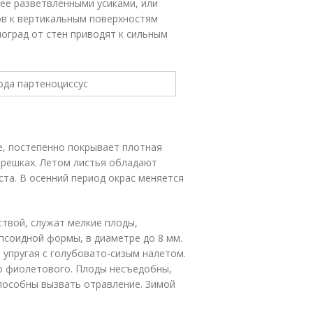
нее разветвленными усиками, или
ов к вертикальным поверхностям
ноград от стен приводят к сильным
ые, постепенно покрывает плотная
черешках. Летом листья обладают
ста. В осенний период окрас меняется
ствой, служат мелкие плоды,
псоидной формы, в диаметре до 8 мм.
 упругая с голубовато-сизым налетом.
до фиолетового. Плоды несъедобны,
пособны вызвать отравление. Зимой