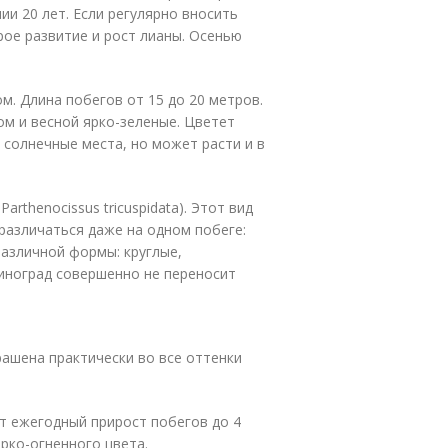
и 20 лет. Если регулярно вносить
рое развитие и рост лианы. Осенью
м. Длина побегов от 15 до 20 метров.
ом и весной ярко-зеленые. Цветет
 солнечные места, но может расти и в
rthenocissus tricuspidata). Этот вид
различаться даже на одном побеге:
азличной формы: круглые,
иноград совершенно не переносит
рашена практически во все оттенки
ет ежегодный прирост побегов до 4
ярко-огненного цвета.