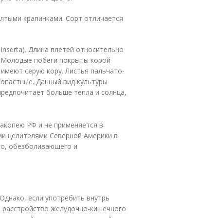
елтыми крапинками. Сорт отличается
 inserta). Длина плетей относительно
. Молодые побеги покрыты корой
 имеют серую кору. Листья пальчато-
 лопастные. Данный вид культуры
предпочитает больше тепла и солнца,
акопею РФ и не применяется в
ми целителями Северной Америки в
го, обезболивающего и
Однако, если употребить внутрь
я расстройство желудочно-кишечного