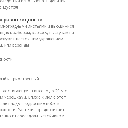
оследствий использовать девичий
ендуется!
и разновидности
 виноградными листьями и вьющимися
нцах к заборам, каркасу, выступам на
 послужит настоящим украшением
ы, или веранды.
вый и триостренный.
, достигающая в высоту до 20 м с
ми черешками. Ближе к июлю этот
ьшие плоды. Подросшие побеги
рхности. Растение предпочитает
ливо к пересадкам. Устойчиво к