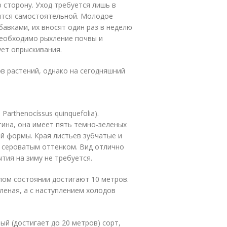
 сторону. Уход требуется лишь в
вится самостоятельной. Молодое
авками, их вносят один раз в неделю
необходимо рыхление почвы и
ует опрыскивания.
ов растений, однако на сегодняшний
arthenocíssus quinquefolia).
ина, она имеет пять темно-зеленых
й формы. Края листьев зубчатые и
с сероватым оттенком. Вид отлично
тия на зиму не требуется.
лом состоянии достигают 10 метров.
леная, а с наступлением холодов
й (достигает до 20 метров) сорт,