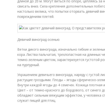
длиной до 20 м. Могут виться по опоре, цепляясь за 
свисать вниз. Сила крепления дополнительных побег
настолько велика, что попытки оторвать девичий ви
повреждениям плетей.
Девичий виноград осенью
Ветки дикого винограда, изначально гибкие и зелен
кора. Листва пальчатая, трехлопастная на длинных 
темно-зеленым цветом, характеризуется густотой ро
на пурпурный.
Украшением девичьего винограда, наряду с густой ли
растущие гроздьями. Плоды – ягоды сферическо-элли
Внутри каждой ягоды до 4 семечек. Кожица плотная и
Цвет – от темно-красного до бордового, от синего 
обладают сильным вяжущим эффектом, у человека с
служат пищей для птиц.