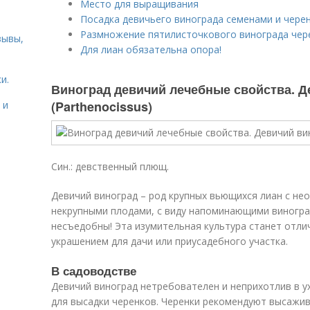
Место для выращивания
Посадка девичьего винограда семенами и чере
Размножение пятилисточкового винограда чер
зывы,
Для лиан обязательна опора!
и.
Виноград девичий лечебные свойства. Д
(Parthenocissus)
 и
Син.: девственный плющ.
Девичий виноград – род крупных вьющихся лиан с не
некрупными плодами, с виду напоминающими виногра
несъедобны! Эта изумительная культура станет отли
украшением для дачи или приусадебного участка.
В садоводстве
Девичий виноград нетребователен и неприхотлив в у
для высадки черенков. Черенки рекомендуют высажив