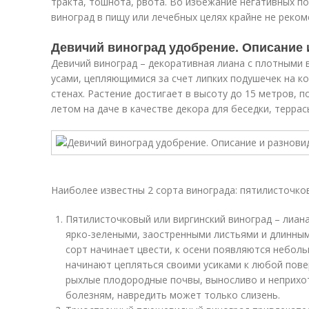
тракта, тошнота, рвота. Во избежание негативных п
виноград в пищу или лечебных целях крайне не реком
Девичий виноград удобрение. Описание 
Девичий виноград – декоративная лиана с плотными
усами, цепляющимися за счет липких подушечек на ко
стенах. Растение достигает в высоту до 15 метров,
летом на даче в качестве декора для беседки, террас
Наиболее известны 2 сорта винограда: пятилисточко
Пятилисточковый или виргинский виноград – лиана
ярко-зелеными, заостренными листьями и длинны
сорт начинает цвести, к осени появляются небол
начинают цепляться своими усиками к любой пове
рыхлые плодородные почвы, выносливо и неприхот
болезням, навредить может только слизень.