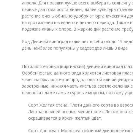
апреля. Для посадки лучше всего выбирать солнечную
первые два года роста лианы, далее культура стано
растение очень обильно удобряют органическими доб
на протяжении весеннего и летнего периода. Также 
подвязка лианы к опоре. В жаркие дни растение треб
Род Девичий виноград включает в себя около 19 вид
день наиболее популярны у садоводов лишь 3 вида:
Пятилисточковый (виргинский) девичий виноград (лат. P
Особенностью данного вида является листовая пласт
черешчатых листочков продолговатой или яйцевидно
заостренные, нижняя часть листьев светло-зеленая 
переносит даже самые суровые морозы, поэтому укры
Сорт Желтая стена. Плети данного сорта во взрос
Листва поздней осенью меняет цвет. Летом она зе
окрашивается в яркий желтый цвет.
Сорт Дон жуан. Морозоустойчивый длинноплетисты