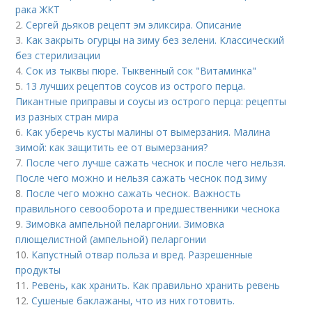
рака ЖКТ
2.
Сергей дьяков рецепт эм эликсира. Описание
3.
Как закрыть огурцы на зиму без зелени. Классический
без стерилизации
4.
Сок из тыквы пюре. Тыквенный сок "Витаминка"
5.
13 лучших рецептов соусов из острого перца.
Пикантные приправы и соусы из острого перца: рецепты
из разных стран мира
6.
Как уберечь кусты малины от вымерзания. Малина
зимой: как защитить ее от вымерзания?
7.
После чего лучше сажать чеснок и после чего нельзя.
После чего можно и нельзя сажать чеснок под зиму
8.
После чего можно сажать чеснок. Важность
правильного севооборота и предшественники чеснока
9.
Зимовка ампельной пеларгонии. Зимовка
плющелистной (ампельной) пеларгонии
10.
Капустный отвар польза и вред. Разрешенные
продукты
11.
Ревень, как хранить. Как правильно хранить ревень
12.
Сушеные баклажаны, что из них готовить.