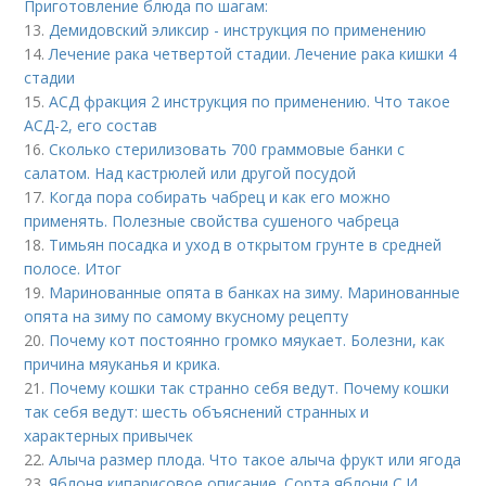
Приготовление блюда по шагам:
13.
Демидовский эликсир - инструкция по применению
14.
Лечение рака четвертой стадии. Лечение рака кишки 4
стадии
15.
АСД фракция 2 инструкция по применению. Что такое
АСД-2, его состав
16.
Сколько стерилизовать 700 граммовые банки с
салатом. Над кастрюлей или другой посудой
17.
Когда пора собирать чабрец и как его можно
применять. Полезные свойства сушеного чабреца
18.
Тимьян посадка и уход в открытом грунте в средней
полосе. Итог
19.
Маринованные опята в банках на зиму. Маринованные
опята на зиму по самому вкусному рецепту
20.
Почему кот постоянно громко мяукает. Болезни, как
причина мяуканья и крика.
21.
Почему кошки так странно себя ведут. Почему кошки
так себя ведут: шесть объяснений странных и
характерных привычек
22.
Алыча размер плода. Что такое алыча фрукт или ягода
23.
Яблоня кипарисовое описание. Сорта яблони С.И.