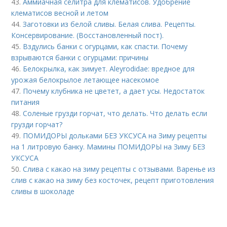
43.
Аммиачная селитра для клематисов. Удобрение
клематисов весной и летом
44.
Заготовки из белой сливы. Белая слива. Рецепты.
Консервирование. (Восстановленный пост).
45.
Вздулись банки с огурцами, как спасти. Почему
взрываются банки с огурцами: причины
46.
Белокрылка, как зимует. Aleyrodidae: вредное для
урожая белокрылое летающее насекомое
47.
Почему клубника не цветет, а дает усы. Недостаток
питания
48.
Соленые грузди горчат, что делать. Что делать если
грузди горчат?
49.
ПОМИДОРЫ дольками БЕЗ УКСУСА на Зиму рецепты
на 1 литровую банку. Мамины ПОМИДОРЫ на Зиму БЕЗ
УКСУСА
50.
Слива с какао на зиму рецепты с отзывами. Варенье из
слив с какао на зиму без косточек, рецепт приготовления
сливы в шоколаде