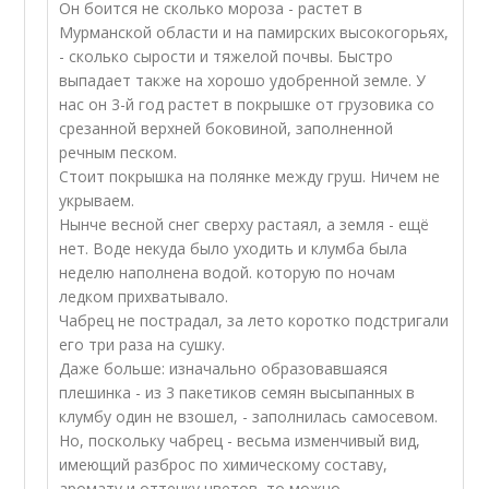
Он боится не сколько мороза - растет в
Мурманской области и на памирских высокогорьях,
- сколько сырости и тяжелой почвы. Быстро
выпадает также на хорошо удобренной земле. У
нас он 3-й год растет в покрышке от грузовика со
срезанной верхней боковиной, заполненной
речным песком.
Стоит покрышка на полянке между груш. Ничем не
укрываем.
Нынче весной снег сверху растаял, а земля - ещё
нет. Воде некуда было уходить и клумба была
неделю наполнена водой. которую по ночам
ледком прихватывало.
Чабрец не пострадал, за лето коротко подстригали
его три раза на сушку.
Даже больше: изначально образовавшаяся
плешинка - из 3 пакетиков семян высыпанных в
клумбу один не взошел, - заполнилась самосевом.
Но, поскольку чабрец - весьма изменчивый вид,
имеющий разброс по химическому составу,
аромату и оттенку цветов, то можно