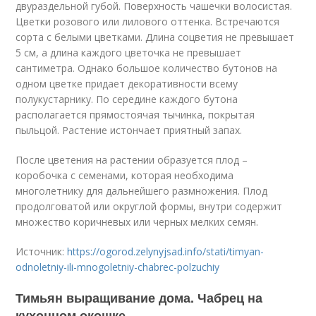
двураздельной губой. Поверхность чашечки волосистая.
Цветки розового или лилового оттенка. Встречаются
сорта с белыми цветками. Длина соцветия не превышает
5 см, а длина каждого цветочка не превышает
сантиметра. Однако большое количество бутонов на
одном цветке придает декоративности всему
полукустарнику. По середине каждого бутона
располагается прямостоячая тычинка, покрытая
пыльцой. Растение истончает приятный запах.
После цветения на растении образуется плод –
коробочка с семенами, которая необходима
многолетнику для дальнейшего размножения. Плод
продолговатой или округлой формы, внутри содержит
множество коричневых или черных мелких семян.
Источник:
https://ogorod.zelynyjsad.info/stati/timyan-
odnoletniy-ili-mnogoletniy-chabrec-polzuchiy
Тимьян выращивание дома. Чабрец на
кухонном окошке