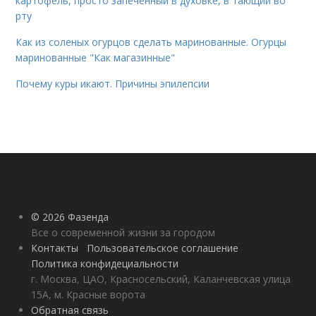
картофель, просто запечённый в духовке, в тающий во
рту
Как из соленых огурцов сделать маринованные. Огурцы
маринованные "Как магазинные"
Почему куры икают. Причины эпилепсии
© 2026 Фазенда
Все о современной жизни за городом
Контакты
Пользовательское соглашение
Политика конфидециальности
г. Москва, ЦАО, Красносельский, Каланчевская улица
15А, м. Красные ворота
Обратная связь