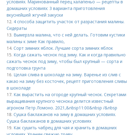
условиях. Маринованный перец халапеньо — рецепты в
домашних условиях: 3 варианта приготовления
вкуснейшей жгучей закуски
12.
4 способа защитить участок от разрастания малины.
Сидераты
13.
Вымерзла малина, что с ней делать. Готовим кустики
малины к зиме Как правило,
14.
Сорт зимних яблок. Лучшие сорта зимних яблок
15.
Когда сажать чеснок под зиму. Как и когда правильно
сажать чеснок под зиму, чтобы был крупный — сорта и
подготовка грунта
16.
Целая слива в шоколаде на зиму. Варенье из слив с
какао на зиму без косточек, рецепт приготовления сливы
в шоколаде
17.
Как вырастить на огороде крупный чеснок. Секретами
выращивания крупного чеснока делится известный
агроном Петр Ломоно. 2021,&nbsp11:00&nbsp /&nbsp
18.
Сушка баклажанов на зиму в домашних условиях.
Сушка баклажанов в домашних условиях
19.
Как сушить чабрец для чая и хранить в домашних
условиях. Храним свежую траву