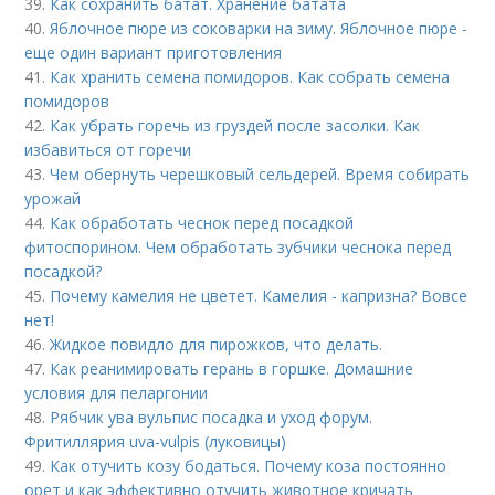
39.
Как сохранить батат. Хранение батата
40.
Яблочное пюре из соковарки на зиму. Яблочное пюре -
еще один вариант приготовления
41.
Как хранить семена помидоров. Как собрать семена
помидоров
42.
Как убрать горечь из груздей после засолки. Как
избавиться от горечи
43.
Чем обернуть черешковый сельдерей. Время собирать
урожай
44.
Как обработать чеснок перед посадкой
фитоспорином. Чем обработать зубчики чеснока перед
посадкой?
45.
Почему камелия не цветет. Камелия - капризна? Вовсе
нет!
46.
Жидкое повидло для пирожков, что делать.
47.
Как реанимировать герань в горшке. Домашние
условия для пеларгонии
48.
Рябчик ува вульпис посадка и уход форум.
Фритиллярия uva-vulpis (луковицы)
49.
Как отучить козу бодаться. Почему коза постоянно
орет и как эффективно отучить животное кричать