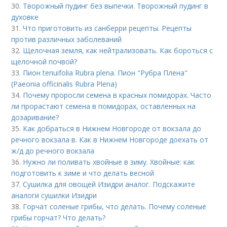
30.
Творожный пудинг без выпечки. Творожный пудинг в
духовке
31.
Что приготовить из санберри рецепты. Рецепты
против различных заболеваний
32.
Щелочная земля, как нейтрализовать. Как бороться с
щелочной почвой?
33.
Пион tenuifolia Rubra plena. Пион "Рубра Плена"
(Paeonia officinalis Rubra Plena)
34.
Почему проросли семена в красных помидорах. Часто
ли прорастают семена в помидорах, оставленных на
дозаривание?
35.
Как добраться в Нижнем Новгороде от вокзала до
речного вокзала в. Как в Нижнем Новгороде доехать от
ж/д до речного вокзала
36.
Нужно ли поливать хвойные в зиму. Хвойные: как
подготовить к зиме и что делать весной
37.
Сушилка для овощей Изидри аналог. Подскажите
аналоги сушилки Изидри
38.
Горчат соленые грибы, что делать. Почему соленые
грибы горчат? Что делать?