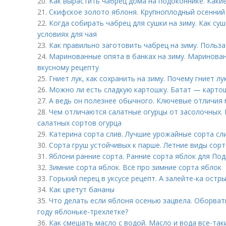
20.
Как вырастить чабрец дома на подоконнике. Каки
21.
Скифское золото яблоня. Крупноплодный осенний
22.
Когда собирать чабрец для сушки на зиму. Как су
условиях для чая
23.
Как правильно заготовить чабрец на зиму. Польз
24.
Маринованные опята в банках на зиму. Маринован
вкусному рецепту
25.
Гниет лук, как сохранить на зиму. Почему гниет лу
26.
Можно ли есть сладкую картошку. Батат — карто
27.
А ведь он полезнее обычного. Ключевые отличия
28.
Чем отличаются салатные огурцы от засолочных. 
салатных сортов огурца
29.
Катерина сорта слив. Лучшие урожайные сорта сл
30.
Сорта груш устойчивых к парше. Летние виды сор
31.
Яблони ранние сорта. Ранние сорта яблок для По
32.
Зимние сорта яблок. Всё про зимние сорта яблок
33.
Горький перец в уксусе рецепт. А залейте-ка остр
34.
Как цветут бананы
35.
Что делать если яблоня осенью зацвела. Оборва
году яблоньке-трехлетке?
36.
Как смешать масло с водой. Масло и вода все-та