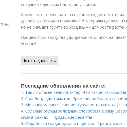
созданных для этих бактерий условий.
Кроме того, очень важен состав исходного материал
древесных отходов позволяет бактериям сделать из
"Как
но не снабдит грунт необходимыми для роста растен
Процесс производства удобрения из опилок начинае
условий:
Читать дальше →
Последние обновления на сайте:
1.
Так ли опасен хеликобактер. Что такое Helicobacter 
2.
Спанбонд для томатов. Применение белого спанбо
3.
Мозаика малины лечение. Курчавость малины ( L eaf 
4.
Соленые огурцы холодным способом на зиму. Засо
зиму в банках — домашние рецепты
5.
Обработка гладиолусов от трипсов. Трипсы и как с