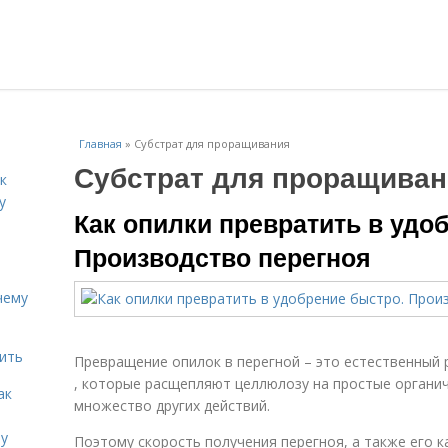
Главная
»
Субстрат для проращивания
Субстрат для проращиван
к
у
Как опилки превратить в удо
Производство перегноя
чему
дить
Превращение опилок в перегной – это естественный 
, которые расщепляют целлюлозу на простые органич
ак
множество других действий.
ту
Поэтому скорость получения перегноя, а также его 