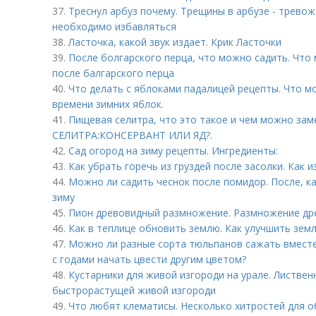
37.
Треснул арбуз почему. Трещины в арбузе - тревож
необходимо избавляться
38.
Ласточка, какой звук издает. Крик Ласточки
39.
После болгарского перца, что можно садить. Что
после балгарского перца
40.
Что делать с яблоками падалицей рецепты. Что м
времени зимних яблок.
41.
Пищевая селитра, что это такое и чем можно за
СЕЛИТРА:КОНСЕРВАНТ ИЛИ ЯД?.
42.
Сад огород на зиму рецепты. Ингредиенты:
43.
Как убрать горечь из груздей после засолки. Как 
44.
Можно ли садить чеснок после помидор. После, к
зиму
45.
Пион древовидный размножение. Размножение др
46.
Как в теплице обновить землю. Как улучшить зем
47.
Можно ли разные сорта тюльпанов сажать вместе
с годами начать цвести другим цветом?
48.
Кустарники для живой изгороди на урале. Листвен
быстрорастущей живой изгороди
49.
Что любят клематисы. Несколько хитростей для 