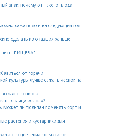
ный знак: почему от такого плода
 можно сажать до и на следующий год
ожно сделать из опавших раньше
менить. ПИЩЕВАЯ
избавиться от горечи
акой культуры лучше сажать чеснок на
евовидного пиона
лю в теплице осенью?
. Может ли тюльпан поменять сорт и
ные растения и кустарники для
обильного цветения клематисов