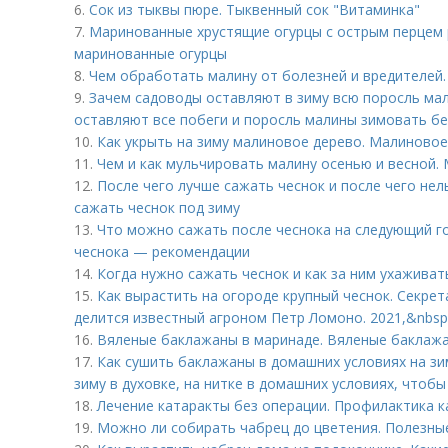
6.
Сок из тыквы пюре. Тыквенный сок "Витаминка"
7.
Маринованные хрустящие огурцы с острым перцем 
маринованные огурцы
8.
Чем обработать малину от болезней и вредителей.
9.
Зачем садоводы оставляют в зиму всю поросль ма
оставляют все побеги и поросль малины зимовать бе
10.
Как укрыть на зиму малиновое дерево. Малиновое
11.
Чем и как мульчировать малину осенью и весной.
12.
После чего лучше сажать чеснок и после чего нел
сажать чеснок под зиму
13.
Что можно сажать после чеснока на следующий го
чеснока — рекомендации
14.
Когда нужно сажать чеснок и как за ним ухаживат
15.
Как вырастить на огороде крупный чеснок. Секре
делится известный агроном Петр Ломоно. 2021,&nbsp
16.
Вяленые баклажаны в маринаде. Вяленые баклажан
17.
Как сушить баклажаны в домашних условиях на зи
зиму в духовке, на нитке в домашних условиях, чтобы
18.
Лечение катаракты без операции. Профилактика 
19.
Можно ли собирать чабрец до цветения. Полезны