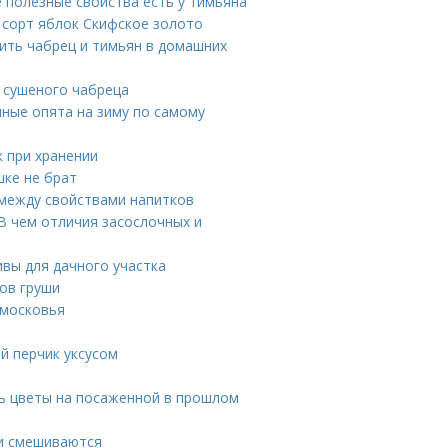
е полезные свойства есть у тимьяна
 сорт яблок Скифское золото
шить чабрец и тимьян в домашних
а сушеного чабреца
ные опята на зиму по самому
к при хранении
шке не брат
 между свойствами напитков
В чем отличия засослочных и
ивы для дачного участка
тов груши
дмосковья
ый перчик уксусом
ть цветы на посаженной в прошлом
ки смешиваются