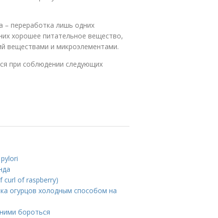
а – переработка лишь одних
 них хорошее питательное вещество,
ий веществами и микроэлементами.
тся при соблюдении следующих
pylori
нда
curl of raspberry)
лка огурцов холодным способом на
 ними бороться