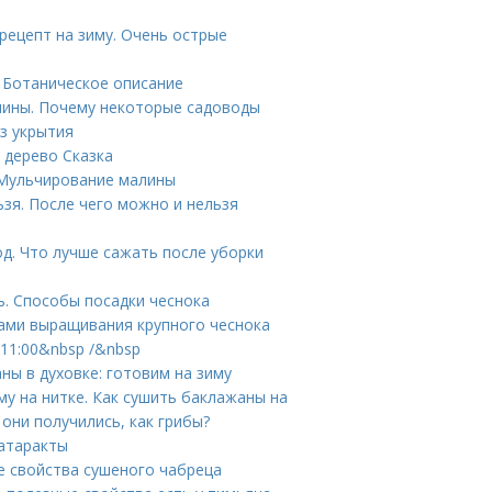
рецепт на зиму. Очень острые
 Ботаническое описание
лины. Почему некоторые садоводы
з укрытия
 дерево Сказка
 Мульчирование малины
ьзя. После чего можно и нельзя
д. Что лучше сажать после уборки
ь. Способы посадки чеснока
тами выращивания крупного чеснока
11:00&nbsp /&nbsp
ы в духовке: готовим на зиму
му на нитке. Как сушить баклажаны на
 они получились, как грибы?
катаракты
е свойства сушеного чабреца