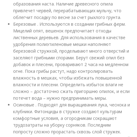
образования наста. Наличие древесного опила
привлечет червей, перерабатывающих мульчу, что
облегчит посадку по весне за счет рыхлого грунта.
Березовые . Используются в создании грибных ферм.
Мицелий опят, вешенок предпочитает отходы
лиственных деревьев. Для использования в качестве
удобрения полиэтиленовые мешки наполняют
березовой стружкой, проделывают много отверстий и
заселяют грибными спорами. Берут свежий опил без
добавок и плесени, проваривают 2 часа на медленном
огне. Пока грибы растут, надо контролировать
влажность в мешках, чтобы избежать повышенной
влажности и плесени. Определить избыток влаги не
сложно – достаточно сжать пригоршню опилок, и если
потечет вода – нужно предпринимать меры.
Осиновые . Подходят для выращивания лука, чеснока и
клубники. Фитонциды в стружке создают культурам
комфортные условия, а огородникам сокращают
трудозатраты на уборку сорняков. Последним
попросту сложно прорастать сквозь слой стружек.