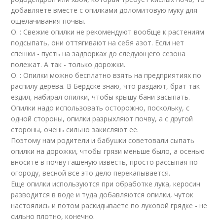
добавляете вместе с опилками доломитовую муку для
ощелачивания почвы.
О. : Свежие опилки не рекомендуют вообще к растениям
подсыпать, они оттягивают на себя азот. Если нет
спешки - пусть на задворках до следующего сезона
полежат. А так - только дорожки.
О. : Опилки можно бесплатно взять на предприятиях по
распилу дерева. В Бердске знаю, что раздают, брат так
ездил, набирал опилки, чтобы крышу бани засыпать.
Опилки надо использовать осторожно, поскольку, с
одной стороны, опилки разрыхляют почву, а с другой
стороны, очень сильно закисляют ее.
Поэтому нам родители и бабушки советовали сыпать
опилки на дорожки, чтобы грязи меньше было, а осенью
вносите в почву гашеную известь, просто рассыпая по
огороду, весной все это дело перекапывается.
Еще опилки используются при обработке лука, керосин
разводится в воде и туда добавляются опилки, чуток
настоялись и потом раскидываете по луковой грядке - не
сильно плотно, конечно.