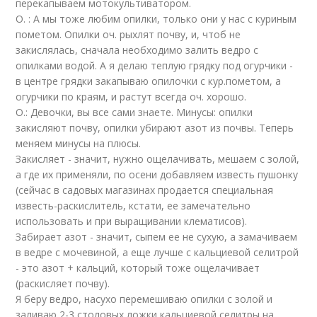
перекапываем мотокультиватором.
О. : А мы тоже любим опилки, только они у нас с куриным
пометом. Опилки оч. рыхлят почву, и, чтоб не
закислялась, сначала необходимо залить ведро с
опилками водой. А я делаю теплую грядку под огурчики -
в центре грядки закапываю опилочки с кур.пометом, а
огурчики по краям, и растут всегда оч. хорошо.
О.: Девочки, вы все сами знаете. Минусы: опилки
закисляют почву, опилки убирают азот из почвы. Теперь
меняем минусы на плюсы.
Закисляет - значит, нужно ощелачивать, мешаем с золой,
а где их применяли, по осени добавляем известь пушонку
(сейчас в садовых магазинах продается специальная
известь-раскислитель, кстати, ее замечательно
использовать и при выращивании клематисов).
Забирает азот - значит, сыпем ее не сухую, а замачиваем
в ведре с мочевиной, а еще лучше с кальциевой селитрой
- это азот + кальций, который тоже ощелачивает
(раскисляет почву).
Я беру ведро, насухо перемешиваю опилки с золой и
заливаю 2-3 столовых ложки кальциевой селитры на