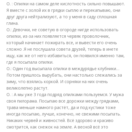
О. : Опилки на самом деле кислотность сильно повышают.
Я вместе с золой их в грядки сыплю и перекапываю, они
друг друга нейтрализуют, а то у меня в саду сплошная
глина.
О.: Девочки, не советую в огороде нигде использовать
опилки, из-за них появляется червяк проволочник,
который начинает пожирать все, и вывести его очень
сложно .Я не послушала совета друзей, теперь в инете
ищу, как же от него избавиться, он появился именно там,
где я посыпала опилки.
О.: Один год высыпала опилки в междурядье клубники…
Потом пришлось вырубать, они настолько слежались за
зиму, что взялись коркой. И сорняки на них очень
великолепно растут.
О. : А мы уже 3 года подряд опилками пользуемся. У мужа
своя пилорама. Посыпаю все дорожки между грядками,
трава меньше намного растёт, да и под кустики тоже
иногда посыпаю, лучше, конечно, не свежими посыпать.
Никаких червей и живностей. Всё здорово и красиво
смотрится, как снежок на земле. А весной всё это