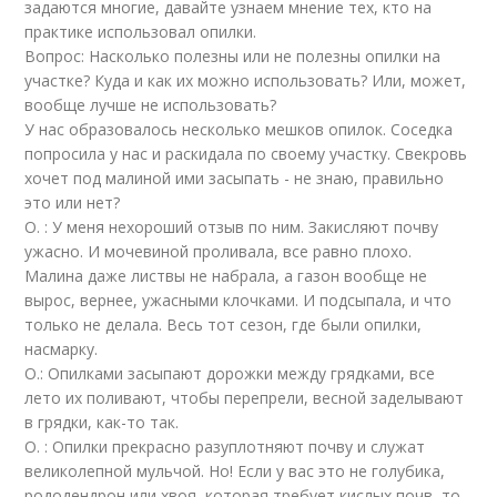
задаются многие, давайте узнаем мнение тех, кто на
практике использовал опилки.
Вопрос: Насколько полезны или не полезны опилки на
участке? Куда и как их можно использовать? Или, может,
вообще лучше не использовать?
У нас образовалось несколько мешков опилок. Соседка
попросила у нас и раскидала по своему участку. Свекровь
хочет под малиной ими засыпать - не знаю, правильно
это или нет?
О. : У меня нехороший отзыв по ним. Закисляют почву
ужасно. И мочевиной проливала, все равно плохо.
Малина даже листвы не набрала, а газон вообще не
вырос, вернее, ужасными клочками. И подсыпала, и что
только не делала. Весь тот сезон, где были опилки,
насмарку.
О.: Опилками засыпают дорожки между грядками, все
лето их поливают, чтобы перепрели, весной заделывают
в грядки, как-то так.
О. : Опилки прекрасно разуплотняют почву и служат
великолепной мульчой. Но! Если у вас это не голубика,
рододендрон или хвоя, которая требует кислых почв, то