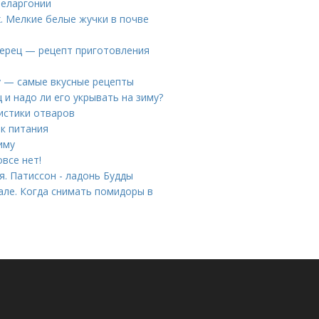
пеларгонии
. Мелкие белые жучки в почве
ерец — рецепт приготовления
му — самые вкусные рецепты
 и надо ли его укрывать на зиму?
истики отваров
ок питания
иму
все нет!
я. Патиссон - ладонь Будды
але. Когда снимать помидоры в