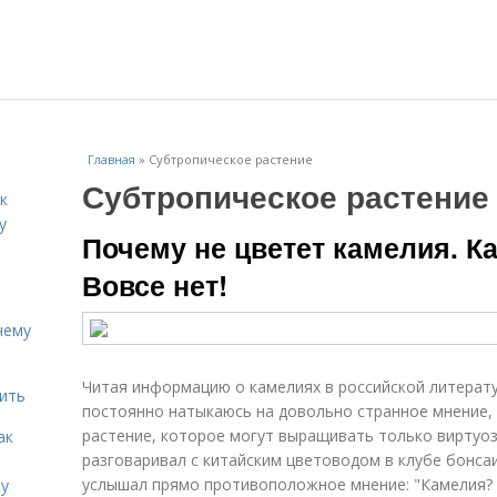
Главная
»
Субтропическое растение
Субтропическое растение
к
у
Почему не цветет камелия. К
Вовсе нет!
чему
Читая информацию о камелиях в российской литерату
дить
постоянно натыкаюсь на довольно странное мнение, 
растение, которое могут выращивать только виртуозы
ак
разговаривал с китайским цветоводом в клубе бонса
услышал прямо противоположное мнение: "Камелия? О
ту