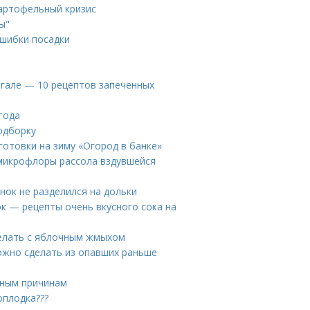
картофельный кризис
ы"
Ошибки посадки
нгале — 10 рецептов запеченных
года
одборку
готовки на зиму «Огород в банке»
з микрофлоры рассола вздувшейся
нок не разделился на дольки
ок — рецепты очень вкусного сока на
делать с яблочным жмыхом
ожно сделать из опавших раньше
нным причинам
оплодка???