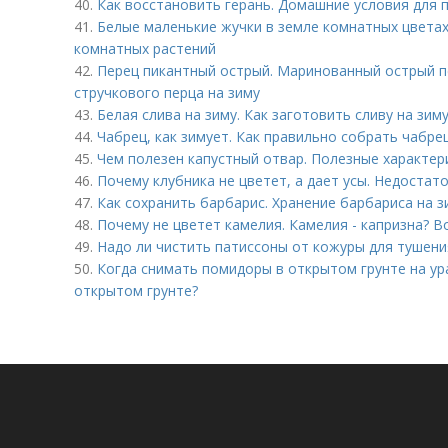
40.
Как восстановить герань. Домашние условия для 
41.
Белые маленькие жучки в земле комнатных цветах
комнатных растений
42.
Перец пикантный острый. Маринованный острый п
стручкового перца на зиму
43.
Белая слива на зиму. Как заготовить сливу на зи
44.
Чабрец, как зимует. Как правильно собрать чабрец
45.
Чем полезен капустный отвар. Полезные характер
46.
Почему клубника не цветет, а дает усы. Недостат
47.
Как сохранить барбарис. Хранение барбариса на з
48.
Почему не цветет камелия. Камелия - капризна? Во
49.
Надо ли чистить патиссоны от кожуры для тушени
50.
Когда снимать помидоры в открытом грунте на ур
открытом грунте?