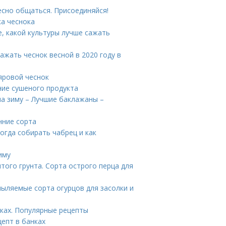
ресно общаться. Присоединяйся!
ка чеснока
е, какой культуры лучше сажать
ажать чеснок весной в 2020 году в
яровой чеснок
ие сушеного продукта
а зиму – Лучшие баклажаны –
нние сорта
Когда собирать чабрец и как
иму
того грунта. Сорта острого перца для
пыляемые сорта огурцов для засолки и
ках. Популярные рецепты
епт в банках