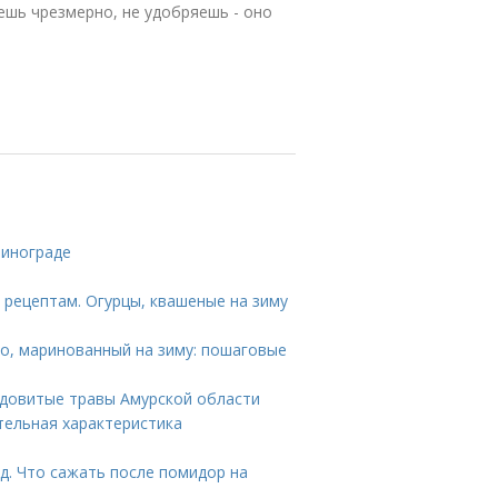
ешь чрезмерно, не удобряешь - оно
винограде
 рецептам. Огурцы, квашеные на зиму
ьо, маринованный на зиму: пошаговые
ядовитые травы Амурской области
тельная характеристика
д. Что сажать после помидор на