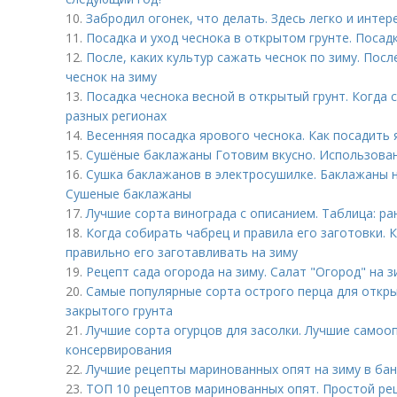
10.
Забродил огонек, что делать. Здесь легко и инте
11.
Посадка и уход чеснока в открытом грунте. Посад
12.
После, каких культур сажать чеснок по зиму. Посл
чеснок на зиму
13.
Посадка чеснока весной в открытый грунт. Когда с
разных регионах
14.
Весенняя посадка ярового чеснока. Как посадить 
15.
Сушёные баклажаны Готовим вкусно. Использован
16.
Сушка баклажанов в электросушилке. Баклажаны н
Сушеные баклажаны
17.
Лучшие сорта винограда с описанием. Таблица: ра
18.
Когда собирать чабрец и правила его заготовки. 
правильно его заготавливать на зиму
19.
Рецепт сада огорода на зиму. Салат "Огород" на з
20.
Самые популярные сорта острого перца для откры
закрытого грунта
21.
Лучшие сорта огурцов для засолки. Лучшие самоо
консервирования
22.
Лучшие рецепты маринованных опят на зиму в бан
23.
ТОП 10 рецептов маринованных опят. Простой рец