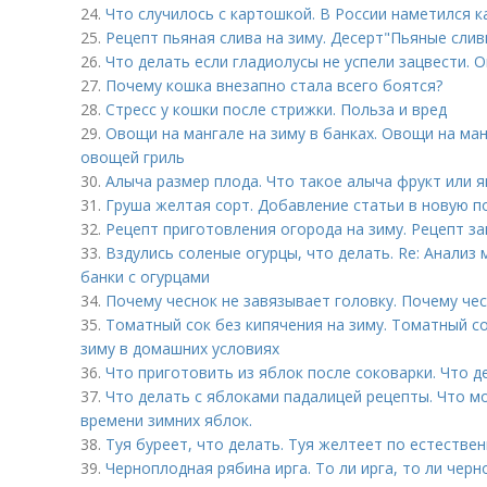
24.
Что случилось с картошкой. В России наметился 
25.
Рецепт пьяная слива на зиму. Десерт"Пьяные слив
26.
Что делать если гладиолусы не успели зацвести. 
27.
Почему кошка внезапно стала всего боятся?
28.
Стресс у кошки после стрижки. Польза и вред
29.
Овощи на мангале на зиму в банках. Овощи на ма
овощей гриль
30.
Алыча размер плода. Что такое алыча фрукт или я
31.
Груша желтая сорт. Добавление статьи в новую п
32.
Рецепт приготовления огорода на зиму. Рецепт за
33.
Вздулись соленые огурцы, что делать. Re: Анали
банки с огурцами
34.
Почему чеснок не завязывает головку. Почему чес
35.
Томатный сок без кипячения на зиму. Томатный с
зиму в домашних условиях
36.
Что приготовить из яблок после соковарки. Что 
37.
Что делать с яблоками падалицей рецепты. Что м
времени зимних яблок.
38.
Туя буреет, что делать. Туя желтеет по естестве
39.
Черноплодная рябина ирга. То ли ирга, то ли черн