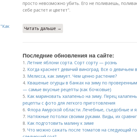
просто невозможно убить. Его не поливаешь, полива
себе растет и цветет".
"Как
Читать дальше →
Последние обновления на сайте:
1.
Летние яблони сорта. Сорт сорту — рознь
2.
Когда краснеет девичий виноград. Все о девичьем 
3.
Мелисса, как зимует. Чем ценно растение?
4.
Квашеные огурцы в банках на зиму по проверенным
— самые вкусные рецепты (как бочковые)
5.
Как мариновать халапеньо на зиму. Перец халапен
рецепты с фото для легкого приготовления
6.
Флора Амурской области. Лечебные, съедобные и 
7.
Натяжные потолки своими руками. Виды, их сравни
8.
Как подготовить малину к зиме
9.
Что можно сажать после томатов на следующий го
следующий год?