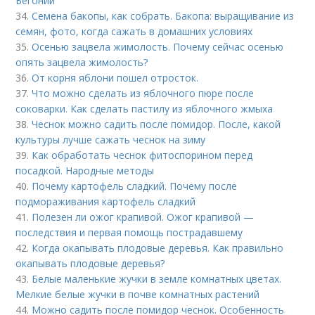
Бегонии
34.
Семена бакопы, как собрать. Бакопа: выращивание из
семян, фото, когда сажать в домашних условиях
35.
Осенью зацвела жимолость. Почему сейчас осенью
опять зацвела жимолость?
36.
От корня яблони пошел отросток.
37.
Что можно сделать из яблочного пюре после
соковарки. Как сделать пастилу из яблочного жмыха
38.
Чеснок можно садить после помидор. После, какой
культуры лучше сажать чеснок на зиму
39.
Как обработать чеснок фитоспорином перед
посадкой. Народные методы
40.
Почему картофель сладкий. Почему после
подмораживания картофель сладкий
41.
Полезен ли ожог крапивой. Ожог крапивой —
последствия и первая помощь пострадавшему
42.
Когда окапывать плодовые деревья. Как правильно
окапывать плодовые деревья?
43.
Белые маленькие жучки в земле комнатных цветах.
Мелкие белые жучки в почве комнатных растений
44.
Можно садить после помидор чеснок. Особенность