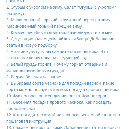
рака ЖКТ
2.
Огурцы с укропом на зиму. Салат "Огурцы с укропом"
(на зиму)
3.
Маринованный горький стручковый перец на зиму.
Маринованный горький перец на зиму
4.
Космея лечебные свойства. Разновидности космеи
5.
Дегустационная оценка яблок таблица. Добавление
статьи в новую подборку
6.
А какие культуры вы сажаете после чеснока. Что
сажать после чеснока на следующий год
7.
Белый груздь горчит. Почему горчат отварные и
маринованные белые грузди?
8.
Редька Зеленая название.
9.
Выбираем сорта чеснока для посадки весной. Какие
сорта можно посадить весной: посадка ярового чеснока
10.
Жук носорог опасен для человека. Жук-носорог
11.
Весенняя посадка ярового чеснока. Как посадить
яровой чеснок
12.
Как посадить озимый чеснок осенью – особенности и
пошаговая инструкция
13.
Сажаем чеснок под зиму. Добавление статьи в новую