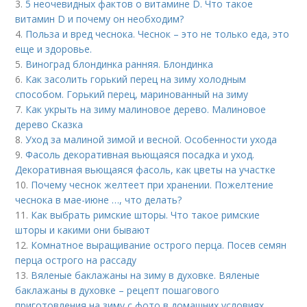
3.
5 неочевидных фактов о витамине D. Что такое
витамин D и почему он необходим?
4.
Польза и вред чеснока. Чеснок – это не только еда, это
еще и здоровье.
5.
Виноград блондинка ранняя. Блондинка
6.
Как засолить горький перец на зиму холодным
способом. Горький перец, маринованный на зиму
7.
Как укрыть на зиму малиновое дерево. Малиновое
дерево Сказка
8.
Уход за малиной зимой и весной. Особенности ухода
9.
Фасоль декоративная вьющаяся посадка и уход.
Декоративная вьющаяся фасоль, как цветы на участке
10.
Почему чеснок желтеет при хранении. Пожелтение
чеснока в мае-июне …, что делать?
11.
Как выбрать римские шторы. Что такое римские
шторы и какими они бывают
12.
Комнатное выращивание острого перца. Посев семян
перца острого на рассаду
13.
Вяленые баклажаны на зиму в духовке. Вяленые
баклажаны в духовке – рецепт пошагового
приготовления на зиму с фото в домашних условиях