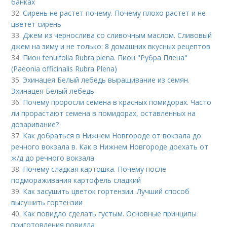
банках
32.
Сирень не растет почему. Почему плохо растет и не
цветет сирень
33.
Джем из чернослива со сливочным маслом. Сливовый
джем на зиму и не только: 8 домашних вкусных рецептов
34.
Пион tenuifolia Rubra plena. Пион "Рубра Плена"
(Paeonia officinalis Rubra Plena)
35.
Эхинацея Белый лебедь выращивание из семян.
Эхинацея Белый лебедь
36.
Почему проросли семена в красных помидорах. Часто
ли прорастают семена в помидорах, оставленных на
дозаривание?
37.
Как добраться в Нижнем Новгороде от вокзала до
речного вокзала в. Как в Нижнем Новгороде доехать от
ж/д до речного вокзала
38.
Почему сладкая картошка. Почему после
подмораживания картофель сладкий
39.
Как засушить цветок гортензии. Лучший способ
высушить гортензии
40.
Как повидло сделать густым. Основные принципы
приготовления повидла