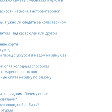
 можно сажать с чесноком и луком в
пасности чеснока. Гастроэнтеролог
ны. Нужно ли следить за холестерином
латом. Над кастрюлей или другой
нние сорта
и уход
 перец с уксусом и мёдом на зиму без
ки опят холодным способом
епт маринованных опят
ные опята на зиму по самому
тся сладким. Почему после
коватыми?
 черноплодной рябины?
огурцы.