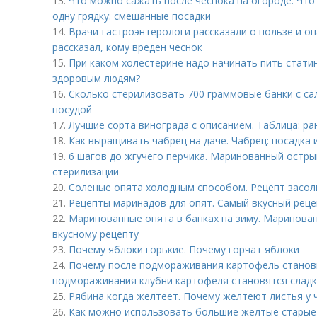
13.
Что можно сажать после чеснока на огороде. Что
одну грядку: смешанные посадки
14.
Врачи-гастроэнтерологи рассказали о пользе и о
рассказал, кому вреден чеснок
15.
При каком холестерине надо начинать пить стати
здоровым людям?
16.
Сколько стерилизовать 700 граммовые банки с са
посудой
17.
Лучшие сорта винограда с описанием. Таблица: ра
18.
Как выращивать чабрец на даче. Чабрец: посадка 
19.
6 шагов до жгучего перчика. Маринованный острый
стерилизации
20.
Соленые опята холодным способом. Рецепт засол
21.
Рецепты маринадов для опят. Самый вкусный рец
22.
Маринованные опята в банках на зиму. Маринован
вкусному рецепту
23.
Почему яблоки горькие. Почему горчат яблоки
24.
Почему после подмораживания картофель станови
подмораживания клубни картофеля становятся слад
25.
Рябина когда желтеет. Почему желтеют листья у
26.
Как можно использовать большие желтые старые 