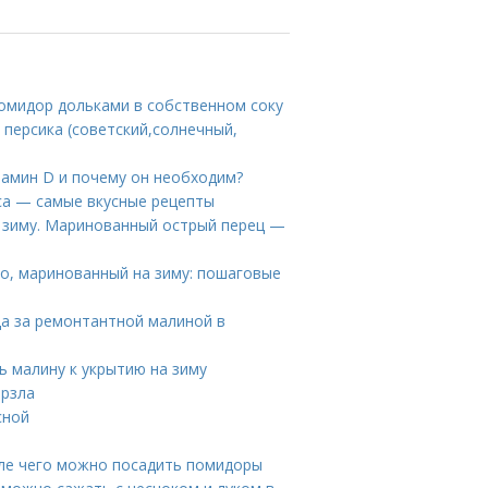
помидор дольками в собственном соку
 персика (советский,солнечный,
тамин D и почему он необходим?
уса — самые вкусные рецепты
 зиму. Маринованный острый перец —
ьо, маринованный на зиму: пошаговые
да за ремонтантной малиной в
 малину к укрытию на зиму
ерзла
сной
ле чего можно посадить помидоры