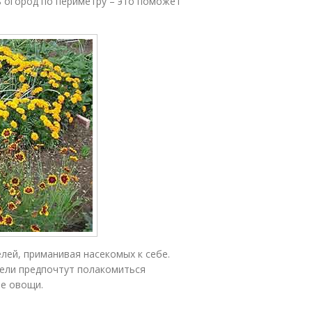
ь огород по периметру – это поможет
лей, приманивая насекомых к себе.
тели предпочтут полакомиться
ие овощи.