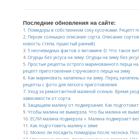
Последние обновления на сайте:
1.
Помидоры в собственном соку кусочками. Рецепт 
2.
Персик солнышко описание сорта. Описание сортов
новость степи, пушистый ранний)
3.
5 неочевидных фактов о витамине D. Что такое ви
4.
Огурцы без уксуса на зиму. Огурцы на зиму без укс
5.
Простые рецепты острого маринованного перца на
рецепт приготовления стручкового перца на зиму
6.
Как мариновать халапеньо на зиму. Перец халапен
рецепты с фото для легкого приготовления
7.
Уход за ремонтантной малиной осенью. Время ухо
зависимости от сорта
8.
Защищаем малину от подмерзания. Как подготовить
9.
Чтобы малина не вымерзла. Что бы малина не вым
10.
ЕСЛИ малина подмерзла ». Малина подмерзает ве
11.
Как подготовить малину к зиме
12.
Можно ли посадить помидоры после чеснока. Пос