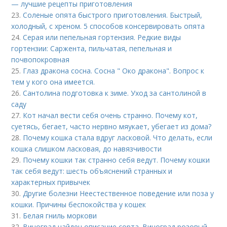
— лучшие рецепты приготовления
23.
Соленые опята быстрого приготовления. Быстрый,
холодный, с хреном. 5 способов консервировать опята
24.
Серая или пепельная гортензия. Редкие виды
гортензии: Саржента, пильчатая, пепельная и
почвопокровная
25.
Глаз дракона сосна. Сосна " Око дракона". Вопрос к
тем у кого она имеется.
26.
Сантолина подготовка к зиме. Уход за сантолиной в
саду
27.
Кот начал вести себя очень странно. Почему кот,
суетясь, бегает, часто нервно мяукает, убегает из дома?
28.
Почему кошка стала вдруг ласковой. Что делать, если
кошка слишком ласковая, до навязчивости
29.
Почему кошки так странно себя ведут. Почему кошки
так себя ведут: шесть объяснений странных и
характерных привычек
30.
Другие болезни Неестественное поведение или поза у
кошки. Причины беспокойства у кошек
31.
Белая гниль моркови
32.
Виноград найден описание сорта. Виноград розовый