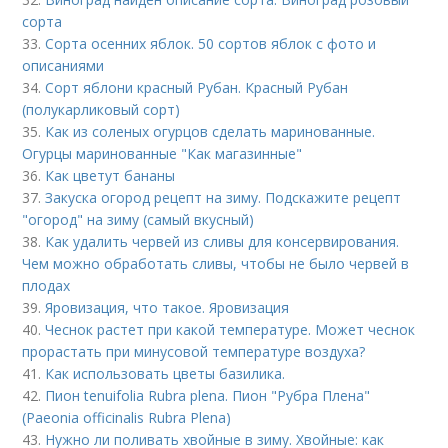
сорта
33.
Сорта осенних яблок. 50 сортов яблок с фото и
описаниями
34.
Сорт яблони красный Рубан. Красный Рубан
(полукарликовый сорт)
35.
Как из соленых огурцов сделать маринованные.
Огурцы маринованные "Как магазинные"
36.
Как цветут бананы
37.
Закуска огород рецепт на зиму. Подскажите рецепт
"огород" на зиму (самый вкусный)
38.
Как удалить червей из сливы для консервирования.
Чем можно обработать сливы, чтобы не было червей в
плодах
39.
Яровизация, что такое. Яровизация
40.
Чеснок растет при какой температуре. Может чеснок
прорастать при минусовой температуре воздуха?
41.
Как использовать цветы базилика.
42.
Пион tenuifolia Rubra plena. Пион "Рубра Плена"
(Paeonia officinalis Rubra Plena)
43.
Нужно ли поливать хвойные в зиму. Хвойные: как