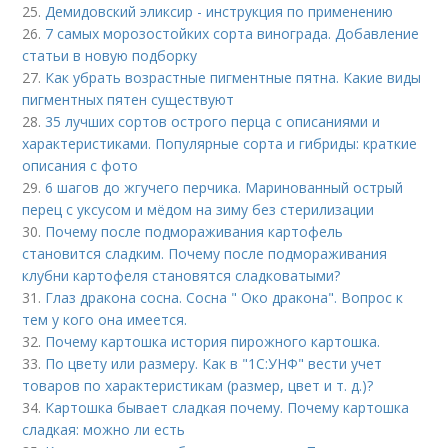
25.
Демидовский эликсир - инструкция по применению
26.
7 самых морозостойких сорта винограда. Добавление
статьи в новую подборку
27.
Как убрать возрастные пигментные пятна. Какие виды
пигментных пятен существуют
28.
35 лучших сортов острого перца с описаниями и
характеристиками. Популярные сорта и гибриды: краткие
описания с фото
29.
6 шагов до жгучего перчика. Маринованный острый
перец с уксусом и мёдом на зиму без стерилизации
30.
Почему после подмораживания картофель
становится сладким. Почему после подмораживания
клубни картофеля становятся сладковатыми?
31.
Глаз дракона сосна. Сосна " Око дракона". Вопрос к
тем у кого она имеется.
32.
Почему картошка история пирожного картошка.
33.
По цвету или размеру. Как в "1С:УНФ" вести учет
товаров по характеристикам (размер, цвет и т. д.)?
34.
Картошка бывает сладкая почему. Почему картошка
сладкая: можно ли есть