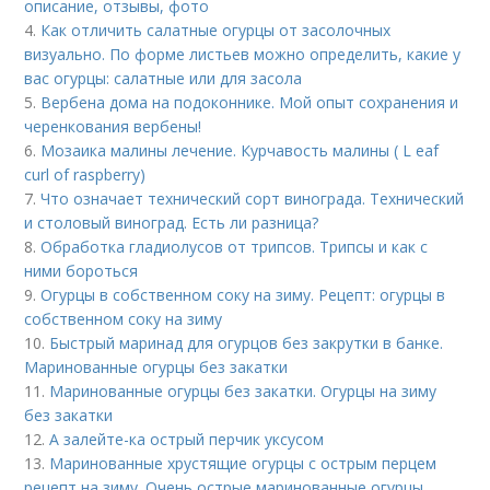
описание, отзывы, фото
4.
Как отличить салатные огурцы от засолочных
визуально. По форме листьев можно определить, какие у
вас огурцы: салатные или для засола
5.
Вербена дома на подоконнике. Мой опыт сохранения и
черенкования вербены!
6.
Мозаика малины лечение. Курчавость малины ( L eaf
curl of raspberry)
7.
Что означает технический сорт винограда. Технический
и столовый виноград. Есть ли разница?
8.
Обработка гладиолусов от трипсов. Трипсы и как с
ними бороться
9.
Огурцы в собственном соку на зиму. Рецепт: огурцы в
собственном соку на зиму
10.
Быстрый маринад для огурцов без закрутки в банке.
Маринованные огурцы без закатки
11.
Маринованные огурцы без закатки. Огурцы на зиму
без закатки
12.
А залейте-ка острый перчик уксусом
13.
Маринованные хрустящие огурцы с острым перцем
рецепт на зиму. Очень острые маринованные огурцы