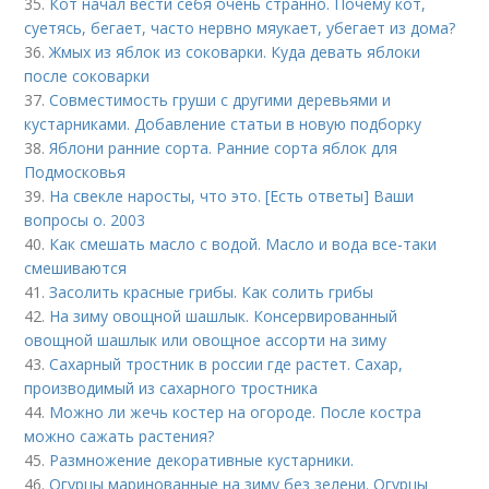
35.
Кот начал вести себя очень странно. Почему кот,
суетясь, бегает, часто нервно мяукает, убегает из дома?
36.
Жмых из яблок из соковарки. Куда девать яблоки
после соковарки
37.
Совместимость груши с другими деревьями и
кустарниками. Добавление статьи в новую подборку
38.
Яблони ранние сорта. Ранние сорта яблок для
Подмосковья
39.
На свекле наросты, что это. [Есть ответы] Ваши
вопросы о. 2003
40.
Как смешать масло с водой. Масло и вода все-таки
смешиваются
41.
Засолить красные грибы. Как солить грибы
42.
На зиму овощной шашлык. Консервированный
овощной шашлык или овощное ассорти на зиму
43.
Сахарный тростник в россии где растет. Сахар,
производимый из сахарного тростника
44.
Можно ли жечь костер на огороде. После костра
можно сажать растения?
45.
Размножение декоративные кустарники.
46.
Огурцы маринованные на зиму без зелени. Огурцы