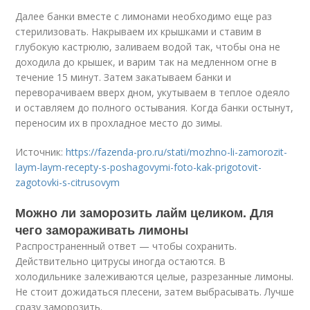
Далее банки вместе с лимонами необходимо еще раз
стерилизовать. Накрываем их крышками и ставим в
глубокую кастрюлю, заливаем водой так, чтобы она не
доходила до крышек, и варим так на медленном огне в
течение 15 минут. Затем закатываем банки и
переворачиваем вверх дном, укутываем в теплое одеяло
и оставляем до полного остывания. Когда банки остынут,
переносим их в прохладное место до зимы.
Источник:
https://fazenda-pro.ru/stati/mozhno-li-zamorozit-
laym-laym-recepty-s-poshagovymi-foto-kak-prigotovit-
zagotovki-s-citrusovym
Можно ли заморозить лайм целиком. Для
чего замораживать лимоны
Распространенный ответ — чтобы сохранить.
Действительно цитрусы иногда остаются. В
холодильнике залеживаются целые, разрезанные лимоны.
Не стоит дожидаться плесени, затем выбрасывать. Лучше
сразу заморозить.