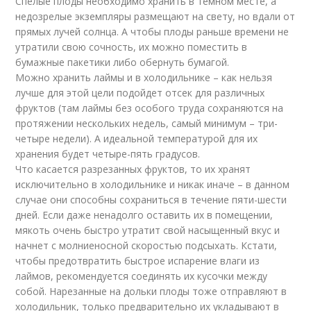
Спелые плоды необходимо хранить в темном месте, а
недозрелые экземпляры размещают на свету, но вдали от
прямых лучей солнца. А чтобы плоды раньше времени не
утратили свою сочность, их можно поместить в
бумажные пакетики либо обернуть бумагой.
Можно хранить лаймы и в холодильнике – как нельзя
лучше для этой цели подойдет отсек для различных
фруктов (там лаймы без особого труда сохраняются на
протяжении нескольких недель, самый минимум – три-
четыре недели). А идеальной температурой для их
хранения будет четыре-пять градусов.
Что касается разрезанных фруктов, то их хранят
исключительно в холодильнике и никак иначе – в данном
случае они способны сохраниться в течение пяти-шести
дней. Если даже ненадолго оставить их в помещении,
мякоть очень быстро утратит свой насыщенный вкус и
начнет с молниеносной скоростью подсыхать. Кстати,
чтобы предотвратить быстрое испарение влаги из
лаймов, рекомендуется соединять их кусочки между
собой. Нарезанные на дольки плоды тоже отправляют в
холодильник, только предварительно их укладывают в