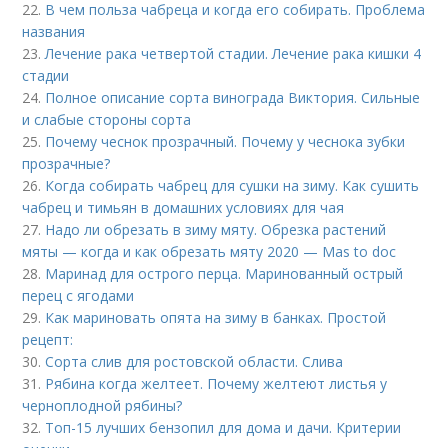
22.
В чем польза чабреца и когда его собирать. Проблема
названия
23.
Лечение рака четвертой стадии. Лечение рака кишки 4
стадии
24.
Полное описание сорта винограда Виктория. Сильные
и слабые стороны сорта
25.
Почему чеснок прозрачный. Почему у чеснока зубки
прозрачные?
26.
Когда собирать чабрец для сушки на зиму. Как сушить
чабрец и тимьян в домашних условиях для чая
27.
Надо ли обрезать в зиму мяту. Обрезка растений
мяты — когда и как обрезать мяту 2020 — Mas to doc
28.
Маринад для острого перца. Маринованный острый
перец с ягодами
29.
Как мариновать опята на зиму в банках. Простой
рецепт:
30.
Сорта слив для ростовской области. Слива
31.
Рябина когда желтеет. Почему желтеют листья у
черноплодной рябины?
32.
Топ-15 лучших бензопил для дома и дачи. Критерии