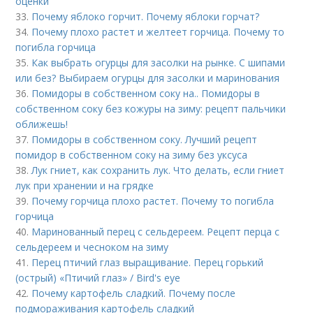
оценки
33.
Почему яблоко горчит. Почему яблоки горчат?
34.
Почему плохо растет и желтеет горчица. Почему то
погибла горчица
35.
Как выбрать огурцы для засолки на рынке. С шипами
или без? Выбираем огурцы для засолки и маринования
36.
Помидоры в собственном соку на.. Помидоры в
собственном соку без кожуры на зиму: рецепт пальчики
оближешь!
37.
Помидоры в собственном соку. Лучший рецепт
помидор в собственном соку на зиму без уксуса
38.
Лук гниет, как сохранить лук. Что делать, если гниет
лук при хранении и на грядке
39.
Почему горчица плохо растет. Почему то погибла
горчица
40.
Маринованный перец с сельдереем. Рецепт перца с
сельдереем и чесноком на зиму
41.
Перец птичий глаз выращивание. Перец горький
(острый) «Птичий глаз» / Bird's eye
42.
Почему картофель сладкий. Почему после
подмораживания картофель сладкий