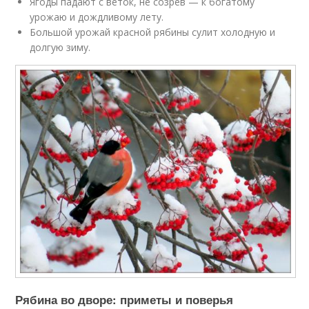
Ягоды падают с веток, не созрев — к богатому
урожаю и дождливому лету.
Большой урожай красной рябины сулит холодную и
долгую зиму.
Рябина во дворе: приметы и поверья