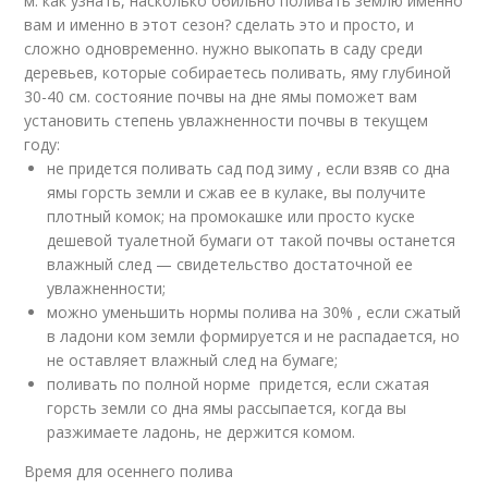
м. как узнать, насколько обильно поливать землю именно
вам и именно в этот сезон? сделать это и просто, и
сложно одновременно. нужно выкопать в саду среди
деревьев, которые собираетесь поливать, яму глубиной
30-40 см. состояние почвы на дне ямы поможет вам
установить степень увлажненности почвы в текущем
году:
не придется поливать сад под зиму , если взяв со дна
ямы горсть земли и сжав ее в кулаке, вы получите
плотный комок; на промокашке или просто куске
дешевой туалетной бумаги от такой почвы останется
влажный след — свидетельство достаточной ее
увлажненности;
можно уменьшить нормы полива на 30% , если сжатый
в ладони ком земли формируется и не распадается, но
не оставляет влажный след на бумаге;
поливать по полной норме придется, если сжатая
горсть земли со дна ямы рассыпается, когда вы
разжимаете ладонь, не держится комом.
Время для осеннего полива