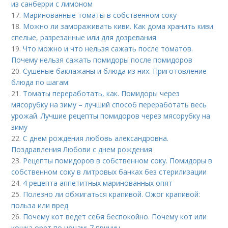
из санберри с лимоном
17.
Маринованные томаты в собственном соку
18.
Можно ли замораживать киви. Как дома хранить киви
спелые, разрезанные или для дозревания
19.
Что можно и что нельзя сажать после томатов.
Почему нельзя сажать помидоры после помидоров
20.
Сушёные баклажаны и блюда из них. Приготовление
блюда по шагам:
21.
Томаты переработать, как. Помидоры через
мясорубку на зиму – лучший способ переработать весь
урожай. Лучшие рецепты помидоров через мясорубку на
зиму
22.
С днем рождения любовь александровна.
Поздравления Любови с днем рождения
23.
Рецепты помидоров в собственном соку. Помидоры в
собственном соку в литровых банках без стерилизации
24.
4 рецепта аппетитных маринованных опят
25.
Полезно ли обжигаться крапивой. Ожог крапивой:
польза или вред
26.
Почему кот ведет себя беспокойно. Почему кот или
кошка орет по ночам: 7 причин