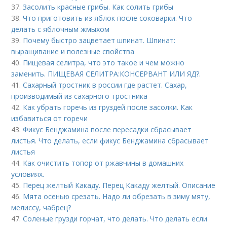
37.
Засолить красные грибы. Как солить грибы
38.
Что приготовить из яблок после соковарки. Что
делать с яблочным жмыхом
39.
Почему быстро зацветает шпинат. Шпинат:
выращивание и полезные свойства
40.
Пищевая селитра, что это такое и чем можно
заменить. ПИЩЕВАЯ СЕЛИТРА:КОНСЕРВАНТ ИЛИ ЯД?.
41.
Сахарный тростник в россии где растет. Сахар,
производимый из сахарного тростника
42.
Как убрать горечь из груздей после засолки. Как
избавиться от горечи
43.
Фикус Бенджамина после пересадки сбрасывает
листья. Что делать, если фикус Бенджамина сбрасывает
листья
44.
Как очистить топор от ржавчины в домашних
условиях.
45.
Перец желтый Какаду. Перец Какаду желтый. Описание
46.
Мята осенью срезать. Надо ли обрезать в зиму мяту,
мелиссу, чабрец?
47.
Соленые грузди горчат, что делать. Что делать если