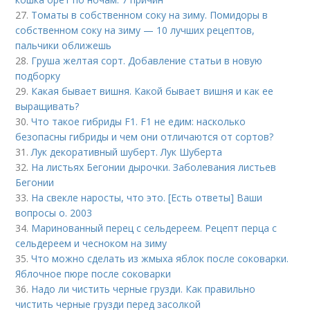
27.
Томаты в собственном соку на зиму. Помидоры в
собственном соку на зиму — 10 лучших рецептов,
пальчики оближешь
28.
Груша желтая сорт. Добавление статьи в новую
подборку
29.
Какая бывает вишня. Какой бывает вишня и как ее
выращивать?
30.
Что такое гибриды F1. F1 не едим: насколько
безопасны гибриды и чем они отличаются от сортов?
31.
Лук декоративный шуберт. Лук Шуберта
32.
На листьях Бегонии дырочки. Заболевания листьев
Бегонии
33.
На свекле наросты, что это. [Есть ответы] Ваши
вопросы о. 2003
34.
Маринованный перец с сельдереем. Рецепт перца с
сельдереем и чесноком на зиму
35.
Что можно сделать из жмыха яблок после соковарки.
Яблочное пюре после соковарки
36.
Надо ли чистить черные грузди. Как правильно
чистить черные грузди перед засолкой