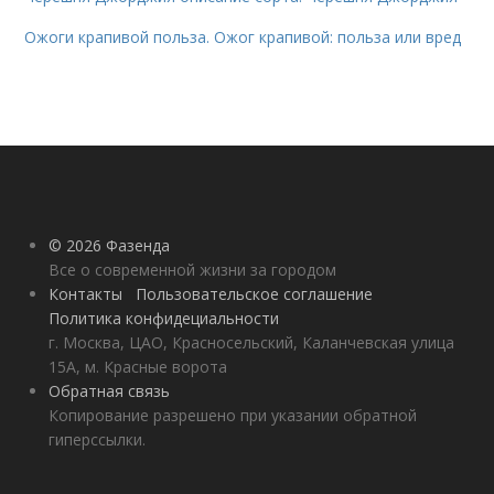
Ожоги крапивой польза. Ожог крапивой: польза или вред
© 2026 Фазенда
Все о современной жизни за городом
Контакты
Пользовательское соглашение
Политика конфидециальности
г. Москва, ЦАО, Красносельский, Каланчевская улица
15А, м. Красные ворота
Обратная связь
Копирование разрешено при указании обратной
гиперссылки.