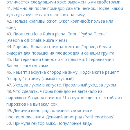
отличается следующими ярко выраженными свойствами:
41.
Можно ли после помидор сажать чеснок. После, какой
культуры лучше сажать чеснок на зиму
42.
Польза крапивы ожог. Ожог крапивой: польза или
вред
43.
Пион tenuifolia Rubra plena. Пион "Рубра Плена"
(Paeonia officinalis Rubra Plena)
44.
Горчица белая и горчица желтая. Горчица белая –
сидерат для повышения плодородия и санации грунта
45.
Пастеризация банок с заготовками. Стерилизация
банок с заготовками
46.
Рецепт закрутка огород на зиму. Подскажите рецепт
"огород" на зиму (самый вкусный)
47.
Уход за луком в августе. Правильный уход за луком
48.
Что сделать, чтобы повидло не вытекало из
пирожков. Ягодная начинка. Что нужно сделать, чтобы из
пирожков не вытекал сок
49.
Девичий виноград полезные свойства и
противопоказания. Девичий виноград (Parthenocissus)
50.
Примула гектор микс. Популярные виды