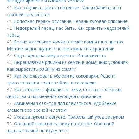
высадки ярового и озимого чеснока
40.
Как засушить цветы гортензии. Как избавиться от
слизней на участке?
41.
Болотная герань описание. Герань луговая описание
42.
Недозрелый перец, как быть. Как хранить недозрелый
перец
43.
Белые маленькие жучки в земле комнатных цветах.
Мелкие белые жучки в почве комнатных растений
44.
Сад огород на зиму рецепты. Ингредиенты:
45.
Выращивание рябины из семян в домашних условиях.
Как вырастить рябину из семян?
46.
Как использовать яблоки из соковарки. Рецепт
приготовления сока из яблок в соковарке
47.
Как сохранить физалис на зиму. Состав, полезные
свойства и применение овощного физалиса
48.
Аммиачная селитра для клематисов. Удобрение
клематисов весной и летом
49.
Уход за луком в августе. Правильный уход за луком
50.
Овощной шашлык на зиму на костре. Овощной
шашлык зимой по вкусу лето