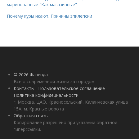
маринованные "Как магазинные"
Почему куры икают. Причины эпилепсии
© 2026 Фазенда
Все о современной жизни за городом
Контакты
Пользовательское соглашение
Политика конфидециальности
г. Москва, ЦАО, Красносельский, Каланчевская улица
15А, м. Красные ворота
Обратная связь
Копирование разрешено при указании обратной
гиперссылки.