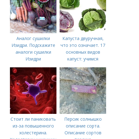
соковыжималки.
Рецепты пошагово
Аналог сушилки
Капуста двуручная,
Изидри. Подскажите
что это означает. 17
аналоги сушилки
основных видов
Изидри
капуст: учимся
различать капусту
Стоит ли паниковать
Персик солнышко
из-за повышенного
описание сорта.
холестерина.
Описание сортов