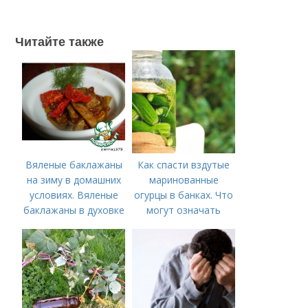
Читайте также
Вяленые баклажаны
Как спасти вздутые
на зиму в домашних
маринованные
условиях. Вяленые
огурцы в банках. Что
баклажаны в духовке
могут означать
– рецепт пошагового
помутневшие и
приготовления на
вздувшиеся банки?
зиму с фото в
домашних условиях