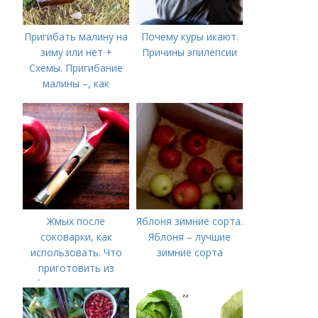
Пригибать малину на
Почему куры икают.
зиму или нет +
Причины эпилепсии
Схемы. Пригибание
малины –, как
правильно сделать и
когда
Жмых после
Яблоня зимние сорта.
соковарки, как
Яблоня – лучшие
использовать. Что
зимние сорта
приготовить из
яблочного пюре от
сока после
соковарки,