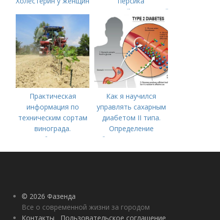
Холестерин у женщин
персика
(советский,солнечный,
новость степи,
пушистый ранний)
Практическая
Как я научился
информация по
управлять сахарным
техническим сортам
диабетом II типа.
винограда.
Определение
Особенности
болезни. Причины
технических сортов
заболевания
винограда
© 2026 Фазенда
Все о современной жизни за городом
Контакты
Пользовательское соглашение