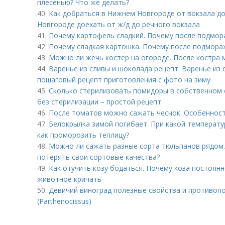
плесенью? Что же делать?
40.
Как добраться в Нижнем Новгороде от вокзала до
Новгороде доехать от ж/д до речного вокзала
41.
Почему картофель сладкий. Почему после подмор
42.
Почему сладкая картошка. Почему после подмора
43.
Можно ли жечь костер на огороде. После костра
44.
Варенье из сливы и шоколада рецепт. Варенье из
пошаговый рецепт приготовления с фото на зиму
45.
Сколько стерилизовать помидоры в собственном 
без стерилизации – простой рецепт
46.
После томатов можно сажать чеснок. Особенност
47.
Белокрылка зимой погибает. При какой температу
как проморозить теплицу?
48.
Можно ли сажать разные сорта тюльпанов рядом
потерять свои сортовые качества?
49.
Как отучить козу бодаться. Почему коза постоян
животное кричать
50.
Девичий виноград полезные свойства и противопо
(Parthenocissus)