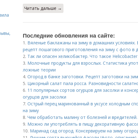
ь
Читать дальше →
вила
зывы,
Последние обновления на сайте:
1.
Вяленые баклажаны на зиму в домашних условиях. 
рецепт пошагового приготовления на зиму с фото в 
2.
Так ли опасен хеликобактер. Что такое Helicobacter 
3.
Молочные продукты для взрослых. Статистика упот
ложные теории
4.
Огород в банке заготовки. Рецепт заготовки на зи
5.
Цикорный салат пала росса. Разновидности салатн
6.
11 популярных сортов огурцов для засолки и консе
огурцов для засолки
7.
Острый перец маринованный в уксусе холодным сп
на зиму
8.
Чем обработать малину от болезней и вредителей.
9.
Можно ли употреблять в пищу декоративную фасо
10.
Маринад сад огород. Консервируем на зиму огород!
11.
Лучшие сорта вьющейся фасоли (фото, описание)