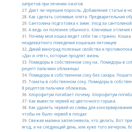
запретов при лечении ожогов
27.
Дает ли черешня поросль. Добавление статьи в н
28.
Как сделать сопливые опята. Предварительная о
29.
Сантолина подготовка к зиме. Уход за сантолиной
30.
А ведь он полезнее обычного. Ключевые отличия
31.
Почему моя кошка ведет себя так странно. Кошка
неадекватного поведения кошачьих питомцев
32.
Дикий виноград полезные свойства и противопока
«Да» и «Нет», которые продлят жизнь
33.
Помидоры в собственном соку на.. Помидоры в со
рецепт пальчики оближешь!
34.
Помидоры в собственном соку без сахара. Пошаго
35.
Томаты в собственном соку. Помидоры в собствен
8 рецептов пальчики оближешь
36.
Хлорофитум погибает почему. Хлорофитум погиба
37.
Как вывести червей из цветочного горшка.
38.
Как удалить червей из сливы для консервировани
чтобы не было червей в плодах
39.
Свежая малина заплесневела, что делать. Вот пр
ягод, а на следующий день, или хуже того вечером, 