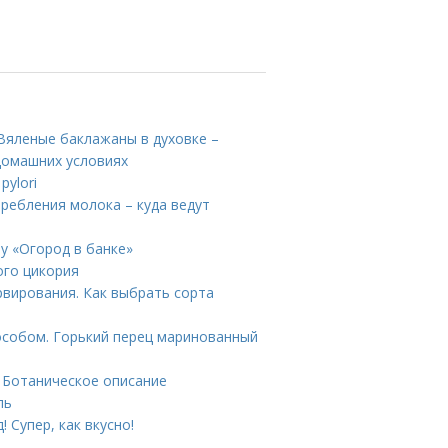
Вяленые баклажаны в духовке –
домашних условиях
pylori
ребления молока – куда ведут
му «Огород в банке»
ого цикория
рвирования. Как выбрать сорта
особом. Горький перец маринованный
 Ботаническое описание
ль
 Супер, как вкусно!