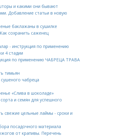
 шторы и какими они бывают
ами. Добавление статьи в новую
леные баклажаны в сушилке
 Как сохранить саженец
лар - инструкция по применению
ки 4 стадии
рукция по применению ЧАБРЕЦА ТРАВА
ть тимьян
а сушеного чабреца
ренье «Слива в шоколаде»
сорта и семян для успешного
ть свежие цельные лаймы - сроки и
ыбора посадочного материала
ожогов от крапивы. Перечень