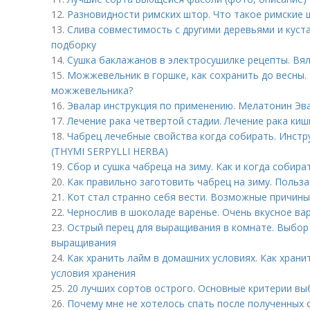
12.
Разновидности римских штор. Что такое римские
13.
Слива совместимость с другими деревьями и куст
подборку
14.
Сушка баклажанов в электросушилке рецепты. Вя
15.
Можжевельник в горшке, как сохранить до весны.
можжевельника?
16.
Эвалар инструкция по применению. Мелатонин Эва
17.
Лечение рака четвертой стадии. Лечение рака киш
18.
Чабрец лечебные свойства когда собирать. Инст
(THYMI SERPYLLI HERBA)
19.
Сбор и сушка чабреца на зиму. Как и когда собира
20.
Как правильно заготовить чабрец на зиму. Польз
21.
Кот стал странно себя вести. Возможные причины
22.
Чернослив в шоколаде варенье. Очень вкусное ва
23.
Острый перец для выращивания в комнате. Выбор 
выращивания
24.
Как хранить лайм в домашних условиях. Как храни
условия хранения
25.
20 лучших сортов острого. Основные критерии в
26.
Почему мне не хотелось спать после полученных 