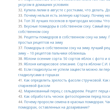
уксусом в домашних условиях
32.
Купила лилии в августе с ростками, что делать. 
33.
Почему нельзя есть зеленую картошку. Почему не
34.
Топ 30 лучших поселков в пригородах москвы. Чт
35.
Вкусные помидоры в собственном соку. Самый вк
собственном соку
36.
Рецепты помидоров в собственном соку на зиму.
простых рецептов на зиму
37.
Помидоры в собственном соку на зиму лучший рец
зиму – 10 рецептов пальчики оближешь
38.
Яблони осенние сорта. 50 сортов яблок с фото и 
39.
Яблоня кипарисовое описание. Сорта яблони С.И.
40.
Если гладиолусы не успели зацвести можно ли пер
гладиолусами в горшках
41.
Как определить зрелость фасоли стручковой. Как
спаржевой фасоли
42.
Маринованный перец с сельдереем. Рецепт перца 
43.
Как обработать чеснок фитоспорином перед пос
44.
Почему проросли семена в красных помидорах. Ча
помидорах, оставленных на дозаривание?