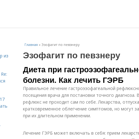
Главная
»
Эзофагит по певзнеру
Эзофагит по певзнеру
р из
Диета при гастроэзофагеаль
 Re:
болезни. Как лечить ГЭРБ
йся
Правильное лечение гастроэзофагеальной рефлюксной
посещения врача для постановки точного диагноза. 
 17
рефлюкс не проходит сам по себе. Лекарства, отпуск
чать
кратковременное облегчение симптомов, но могут з
при их длительном применении.
.
Лечение ГЭРБ может включать в себя: прием лекарст