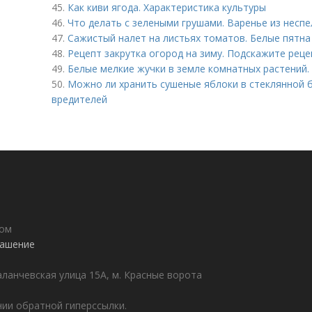
45.
Как киви ягода. Характеристика культуры
46.
Что делать с зелеными грушами. Варенье из неспе
47.
Сажистый налет на листьях томатов. Белые пятна
48.
Рецепт закрутка огород на зиму. Подскажите реце
49.
Белые мелкие жучки в земле комнатных растений.
50.
Можно ли хранить сушеные яблоки в стеклянной б
вредителей
дом
лашение
аланчевская улица 15А, м. Красные ворота
ии обратной гиперссылки.