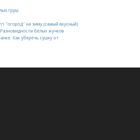
лых груш
пт "огород" на зиму (самый вкусный)
 Разновидности белых жучков
анке. Как уберечь сушку от