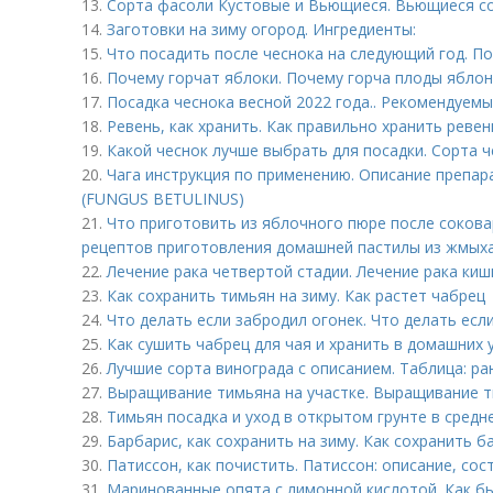
13.
Сорта фасоли Кустовые и Вьющиеся. Вьющиеся с
14.
Заготовки на зиму огород. Ингредиенты:
15.
Что посадить после чеснока на следующий год. 
16.
Почему горчат яблоки. Почему горча плоды ябло
17.
Посадка чеснока весной 2022 года.. Рекомендуемы
18.
Ревень, как хранить. Как правильно хранить ревен
19.
Какой чеснок лучше выбрать для посадки. Сорта 
20.
Чага инструкция по применению. Описание преп
(FUNGUS BETULINUS)
21.
Что приготовить из яблочного пюре после сокова
рецептов приготовления домашней пастилы из жмых
22.
Лечение рака четвертой стадии. Лечение рака киш
23.
Как сохранить тимьян на зиму. Как растет чабрец
24.
Что делать если забродил огонек. Что делать есл
25.
Как сушить чабрец для чая и хранить в домашних 
26.
Лучшие сорта винограда с описанием. Таблица: ра
27.
Выращивание тимьяна на участке. Выращивание т
28.
Тимьян посадка и уход в открытом грунте в средн
29.
Барбарис, как сохранить на зиму. Как сохранить б
30.
Патиссон, как почистить. Патиссон: описание, сос
31.
Маринованные опята с лимонной кислотой. Как б