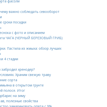
орта фасоли
Почему важно соблюдать севооборот
ни
е сроки посадки
ь
чеснока с фото и описанием
арата ЧАГА (ЧЕРНЫЙ БЕРЕЗОВЫЙ ГРИБ)
рки. Пастила из жмыха: обзор лучших
а
ки 4 стадии
и забродил хренодер?
условиях. Храним свежую траву
нние сорта
имьяна в открытом грунте
ей полосе. Итог
арбарис на зиму
тав, полезные свойства
ыстро замариновать опята с 9%