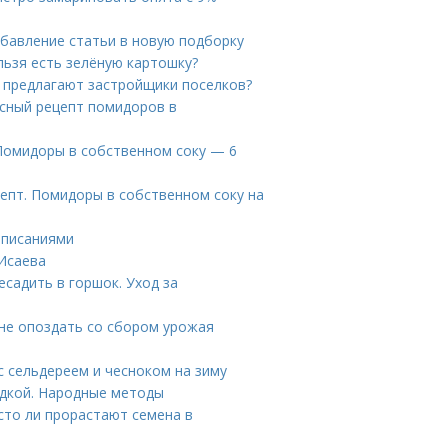
Добавление статьи в новую подборку
льзя есть зелёную картошку?
о предлагают застройщики поселков?
усный рецепт помидоров в
 Помидоры в собственном соку — 6
епт. Помидоры в собственном соку на
описаниями
 Исаева
есадить в горшок. Уход за
 не опоздать со сбором урожая
с сельдереем и чесноком на зиму
адкой. Народные методы
сто ли прорастают семена в