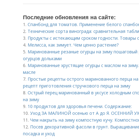
Последние обновления на сайте:
1.
Спанбонд для томатов. Применение белого спанбо
2.
Технические сорта винограда: сравнительная табли
3.
Продукты с истекающим сроком годности. Товары 
4.
Мелисса, как зимует. Чем ценно растение?
5.
Маринованные резаные огурцы на зиму пошаговый 
огурцов дольками
6.
Маринованные хрустящие огурцы с маслом на зиму
масле
7.
Простые рецепты острого маринованного перца на
рецепт приготовления стручкового перца на зиму
8.
Острый перец маринованный в уксусе холодным сп
на зиму
9.
10 продуктов для здоровья печени. Содержание:
10.
Уход ЗА МАЛИНОЙ осенью от А до Я. ОСЕННИЙ 
11.
Чем накрыть на зиму компостную кучу. Компостн
12.
Посев декоративной фасоли в грунт. Выращивание
посадка и уход