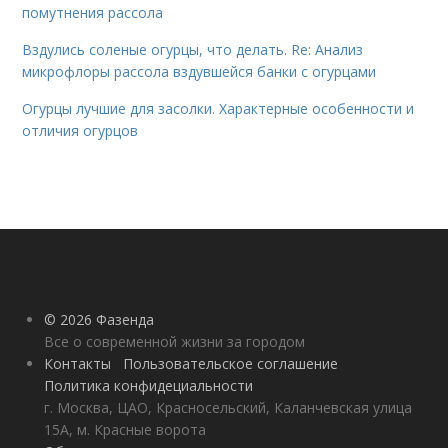
помутнения рассола
Вздулись соленые огурцы, что делать. Re: Анализ
микрофлоры рассола вздувшейся банки с огурцами
Огурцы лучшие для засолки. Характерные особенности и
отличия огурцов
© 2026 Фазенда
Все о современной жизни за городом
Контакты
Пользовательское соглашение
Политика конфидециальности
г. Москва, ЦАО, Красносельский, Каланчевская улица
15А, м. Красные ворота