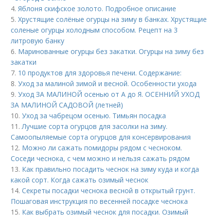
4.
Яблоня скифское золото. Подробное описание
5.
Хрустящие солёные огурцы на зиму в банках. Хрустящие
соленые огурцы холодным способом. Рецепт на 3
литровую банку
6.
Маринованные огурцы без закатки. Огурцы на зиму без
закатки
7.
10 продуктов для здоровья печени. Содержание:
8.
Уход за малиной зимой и весной. Особенности ухода
9.
Уход ЗА МАЛИНОЙ осенью от А до Я. ОСЕННИЙ УХОД
ЗА МАЛИНОЙ САДОВОЙ (летней)
10.
Уход за чабрецом осенью. Тимьян посадка
11.
Лучшие сорта огурцов для засолки на зиму.
Самоопыляемые сорта огурцов для консервирования
12.
Можно ли сажать помидоры рядом с чесноком.
Соседи чеснока, с чем можно и нельзя сажать рядом
13.
Как правильно посадить чеснок на зиму куда и когда
какой сорт. Когда сажать озимый чеснок
14.
Секреты посадки чеснока весной в открытый грунт.
Пошаговая инструкция по весенней посадке чеснока
15.
Как выбрать озимый чеснок для посадки. Озимый