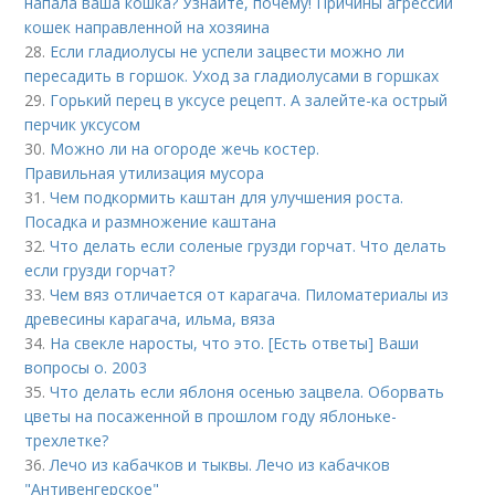
напала ваша кошка? Узнайте, почему! Причины агрессии
кошек направленной на хозяина
28.
Если гладиолусы не успели зацвести можно ли
пересадить в горшок. Уход за гладиолусами в горшках
29.
Горький перец в уксусе рецепт. А залейте-ка острый
перчик уксусом
30.
Можно ли на огороде жечь костер.
Правильная утилизация мусора
31.
Чем подкормить каштан для улучшения роста.
Посадка и размножение каштана
32.
Что делать если соленые грузди горчат. Что делать
если грузди горчат?
33.
Чем вяз отличается от карагача. Пиломатериалы из
древесины карагача, ильма, вяза
34.
На свекле наросты, что это. [Есть ответы] Ваши
вопросы о. 2003
35.
Что делать если яблоня осенью зацвела. Оборвать
цветы на посаженной в прошлом году яблоньке-
трехлетке?
36.
Лечо из кабачков и тыквы. Лечо из кабачков
"Антивенгерское"