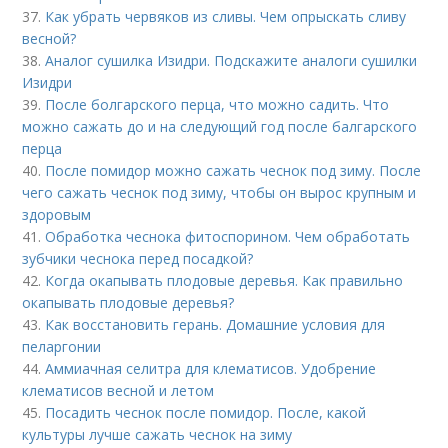
37.
Как убрать червяков из сливы. Чем опрыскать сливу
весной?
38.
Аналог сушилка Изидри. Подскажите аналоги сушилки
Изидри
39.
После болгарского перца, что можно садить. Что
можно сажать до и на следующий год после балгарского
перца
40.
После помидор можно сажать чеснок под зиму. После
чего сажать чеснок под зиму, чтобы он вырос крупным и
здоровым
41.
Обработка чеснока фитоспорином. Чем обработать
зубчики чеснока перед посадкой?
42.
Когда окапывать плодовые деревья. Как правильно
окапывать плодовые деревья?
43.
Как восстановить герань. Домашние условия для
пеларгонии
44.
Аммиачная селитра для клематисов. Удобрение
клематисов весной и летом
45.
Посадить чеснок после помидор. После, какой
культуры лучше сажать чеснок на зиму