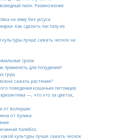
евовидный пион. Размножение
вка на зиму без уксуса
арки. Как сделать пастилу из
й культуры лучше сажать чеснок на
тимальные сроки
ак применять для похудения?
ых груш
 можно сажать растения?
ного поведения кошачьих питомцев
хризантема —, что это за цветок,
ди от волнушек
мена от Кулика
ание
качанная Калибос.
 какой культуры лучше сажать чеснок