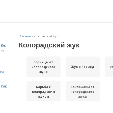
Главная
»
Колорадский жук
Колорадский жук
 Re:
йся
Горчицы от
е
Жук в период
колорадского
к
 из
жука
 Как
Борьба с
Баклажаны от
колорадским
колорадского
жуком
жука