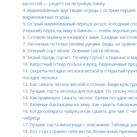
кислотой — рецепт на литровую банку
4.
Маринованные хрустящие огурцы с острым перцем 
маринованные огурцы
5.
Острый маринованный перец в уксусе холодным сп
(горький) перец на зиму в банках — очень вкусные р
6.
Готовлю малину и ежевику к зиме. Сладкие заготов
7.
Натяжные потолки своими руками. Виды, их сравни
8.
Осенний сорт яблок. Осенние сорта яблонь
9.
Белый груздь горчит. Почему горчат отварные и м
10.
Капустный отвар польза и вред. Разрешенные про
11.
Секреты посадки чеснока весной в открытый грун
посадке чеснока
12.
Как сажать чеснок весной и осенью. Виды культур
13.
Лучшие сорта чеснока для посадки. По сезону пос
14.
Как правильно сажать чеснок. Время посадки чес
15.
Вяленые баклажаны на зиму. Как сушить баклажа
16.
Когда собирать чабрец и как сушить для чая. С че
чабреца
17.
Лучшие сорта винограда с описанием. Таблица: ра
18.
Кот стал странно себя вести. Возможные причины