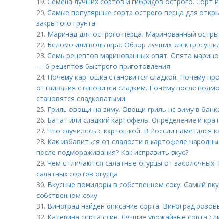
19.
Семена лучших сортов и гибридов острого. Сорт 
20.
Самые популярные сорта острого перца для откры
закрытого грунта
21.
Маринад для острого перца. Маринованный остры
22.
Беломо или вольтера. Обзор лучших электросушил
23.
Семь рецептов маринованных опят. Опята марино
— 6 рецептов быстрого приготовления
24.
Почему картошка становится сладкой. Почему п
оттаивания становится сладким. Почему после подм
становятся сладковатыми
25.
Гриль овощи на зиму. Овощи гриль на зиму в банк
26.
Батат или сладкий картофель. Определение и кра
27.
Что случилось с картошкой. В России наметился 
28.
Как избавиться от сладости в картофеле народны
после подмораживания? Как исправить вкус?
29.
Чем отличаются салатные огурцы от засолочных. 
салатных сортов огурца
30.
Вкусные помидоры в собственном соку. Самый вк
собственном соку
31.
Виноград найден описание сорта. Виноград розов
32.
Катерина сорта слив. Лучшие урожайные сорта сл