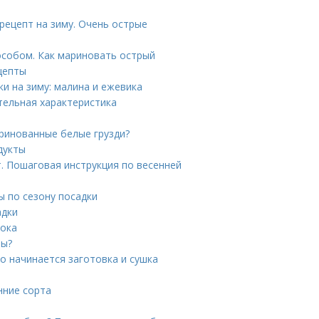
рецепт на зиму. Очень острые
особом. Как мариновать острый
ецепты
ки на зиму: малина и ежевика
тельная характеристика
аринованные белые грузди?
дукты
т. Пошаговая инструкция по весенней
ы по сезону посадки
адки
нока
ны?
го начинается заготовка и сушка
нние сорта