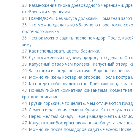
33.
Размножение пиона древовидного черенками. Др
стеблевыми черенками
34.
ПОМИДОРЫ без уксуса дольками. Томатная загото
35.
Что можно сделать из яблочного пюре после соков
яблочного жмыха
36.
Чеснок можно садить после помидор. После, како
зиму
37.
Как использовать цветы базилика.
38.
Лук посаженный под зиму пророс, что делать. Оп
39.
Капустный отвар чем полезен. Капустный отвар: к
40.
Заготовки из недозрелых груш. Варенье из неспел
41.
Можно ли жечь костер на огороде. После костра
42.
Кот ведет себя неадекватно. Признаки неадекват
43.
Почему гибнет комнатная хризантема. Комнатная 
краткое описание
44.
Грузди горькие, что делать. Чем отличаются груз
45.
Семена и растения семена Кулика. Кто получал се
46.
Перец желтый Какаду. Перец Какаду желтый. Опис
47.
Капуста калибос краснокочанная. Капуста красно
48.
Можно ли после помидоров садить чеснок. После,