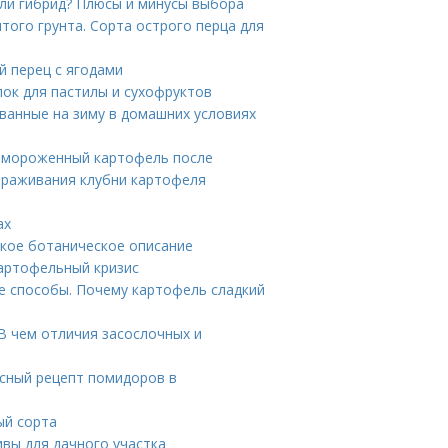
или гибрид? Плюсы и минусы выбора
того грунта. Сорта острого перца для
й перец с ягодами
ок для пастилы и сухофруктов
ванные на зиму в домашних условиях
ромороженный картофель после
ораживания клубни картофеля
ах
ткое ботаническое описание
картофельный кризис
е способы. Почему картофель сладкий
В чем отличия засослочных и
усный рецепт помидоров в
ый сорта
ивы для дачного участка