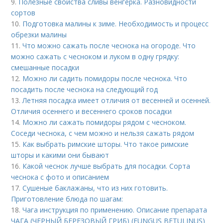
9.
Полезные свойства сливы венгерка. Разновидности
сортов
10.
Подготовка малины к зиме. Необходимость и процесс
обрезки малины
11.
Что можно сажать после чеснока на огороде. Что
можно сажать с чесноком и луком в одну грядку:
смешанные посадки
12.
Можно ли садить помидоры после чеснока. Что
посадить после чеснока на следующий год
13.
Летняя посадка имеет отличия от весенней и осенней.
Отличия осеннего и весеннего сроков посадки
14.
Можно ли сажать помидоры рядом с чесноком.
Соседи чеснока, с чем можно и нельзя сажать рядом
15.
Как выбрать римские шторы. Что такое римские
шторы и какими они бывают
16.
Какой чеснок лучше выбрать для посадки. Сорта
чеснока с фото и описанием
17.
Сушеные баклажаны, что из них готовить.
Приготовление блюда по шагам:
18.
Чага инструкция по применению. Описание препарата
ЧАГА (ЧЕРНЫЙ БЕРЕЗОВЫЙ ГРИБ) (FUNGUS BETULINUS)