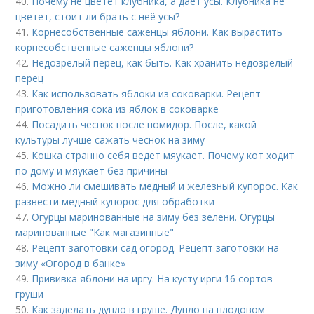
40.
Почему не цветет клубника, а дает усы. Клубника не
цветет, стоит ли брать с неё усы?
41.
Корнесобственные саженцы яблони. Как вырастить
корнесобственные саженцы яблони?
42.
Недозрелый перец, как быть. Как хранить недозрелый
перец
43.
Как использовать яблоки из соковарки. Рецепт
приготовления сока из яблок в соковарке
44.
Посадить чеснок после помидор. После, какой
культуры лучше сажать чеснок на зиму
45.
Кошка странно себя ведет мяукает. Почему кот ходит
по дому и мяукает без причины
46.
Можно ли смешивать медный и железный купорос. Как
развести медный купорос для обработки
47.
Огурцы маринованные на зиму без зелени. Огурцы
маринованные "Как магазинные"
48.
Рецепт заготовки сад огород. Рецепт заготовки на
зиму «Огород в банке»
49.
Прививка яблони на иргу. На кусту ирги 16 сортов
груши
50.
Как заделать дупло в груше. Дупло на плодовом