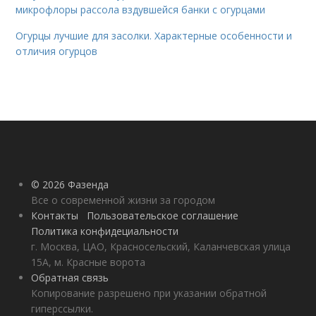
микрофлоры рассола вздувшейся банки с огурцами
Огурцы лучшие для засолки. Характерные особенности и
отличия огурцов
© 2026 Фазенда
Все о современной жизни за городом
Контакты
Пользовательское соглашение
Политика конфидециальности
г. Москва, ЦАО, Красносельский, Каланчевская улица
15А, м. Красные ворота
Обратная связь
Копирование разрешено при указании обратной
гиперссылки.