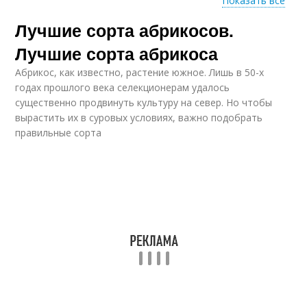
Показать все
Лучшие сорта абрикосов.
Абрикос для юга
Абрикос для кубани
Лучшие сорта абрикоса
Абрикос, как известно, растение южное. Лишь в 50-х
годах прошлого века селекционерам удалось
Абрикос для
Абрикос для средней
существенно продвинуть культуру на север. Но чтобы
волгоградской
полосы
вырастить их в суровых условиях, важно подобрать
области
правильные сорта