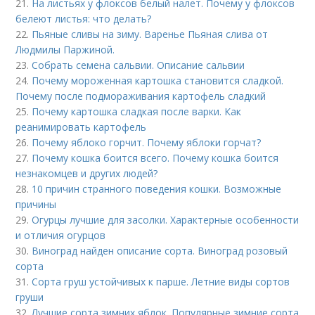
21.
На листьях у флоксов белый налет. Почему у флоксов
белеют листья: что делать?
22.
Пьяные сливы на зиму. Варенье Пьяная слива от
Людмилы Паржиной.
23.
Собрать семена сальвии. Описание сальвии
24.
Почему мороженная картошка становится сладкой.
Почему после подмораживания картофель сладкий
25.
Почему картошка сладкая после варки. Как
реанимировать картофель
26.
Почему яблоко горчит. Почему яблоки горчат?
27.
Почему кошка боится всего. Почему кошка боится
незнакомцев и других людей?
28.
10 причин странного поведения кошки. Возможные
причины
29.
Огурцы лучшие для засолки. Характерные особенности
и отличия огурцов
30.
Виноград найден описание сорта. Виноград розовый
сорта
31.
Сорта груш устойчивых к парше. Летние виды сортов
груши
32.
Лучшие сорта зимних яблок. Популярные зимние сорта