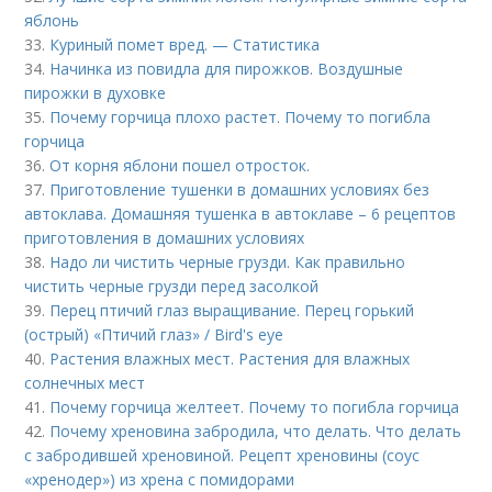
яблонь
33.
Куриный помет вред. — Статистика
34.
Начинка из повидла для пирожков. Воздушные
пирожки в духовке
35.
Почему горчица плохо растет. Почему то погибла
горчица
36.
От корня яблони пошел отросток.
37.
Приготовление тушенки в домашних условиях без
автоклава. Домашняя тушенка в автоклаве – 6 рецептов
приготовления в домашних условиях
38.
Надо ли чистить черные грузди. Как правильно
чистить черные грузди перед засолкой
39.
Перец птичий глаз выращивание. Перец горький
(острый) «Птичий глаз» / Bird's eye
40.
Растения влажных мест. Растения для влажных
солнечных мест
41.
Почему горчица желтеет. Почему то погибла горчица
42.
Почему хреновина забродила, что делать. Что делать
с забродившей хреновиной. Рецепт хреновины (соус
«хренодер») из хрена с помидорами