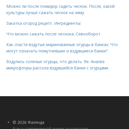
Можно ли после помидор садить чеснок. После, какой
культуры лучше сажать чеснок на зиму
Закатка огород рецепт. Ингредиенты:
Что можно сажать после чеснока. Севооборот
Как спасти вздутые маринованные огурцы в банках. Что
могут означать помутневшие и вздувшиеся банки?
Вздулись соленые огурцы, что делать. Re: Анализ
микрофлоры рассола вздувшейся банки с огурцами
© 2026 Фазенда
Все о современной жизни за городом