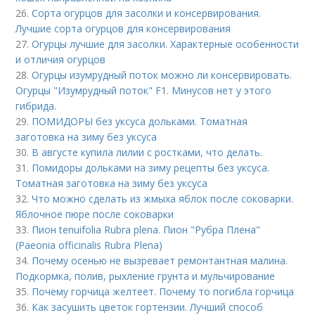
26.
Сорта огурцов для засолки и консервирования.
Лучшие сорта огурцов для консервирования
27.
Огурцы лучшие для засолки. Характерные особенности
и отличия огурцов
28.
Огурцы изумрудный поток можно ли консервировать.
Огурцы "Изумрудный поток" F1. Минусов нет у этого
гибрида.
29.
ПОМИДОРЫ без уксуса дольками. Томатная
заготовка на зиму без уксуса
30.
В августе купила лилии с ростками, что делать.
31.
Помидоры дольками на зиму рецепты без уксуса.
Томатная заготовка на зиму без уксуса
32.
Что можно сделать из жмыха яблок после соковарки.
Яблочное пюре после соковарки
33.
Пион tenuifolia Rubra plena. Пион "Рубра Плена"
(Paeonia officinalis Rubra Plena)
34.
Почему осенью не вызревает ремонтантная малина.
Подкормка, полив, рыхление грунта и мульчирование
35.
Почему горчица желтеет. Почему то погибла горчица
36.
Как засушить цветок гортензии. Лучший способ