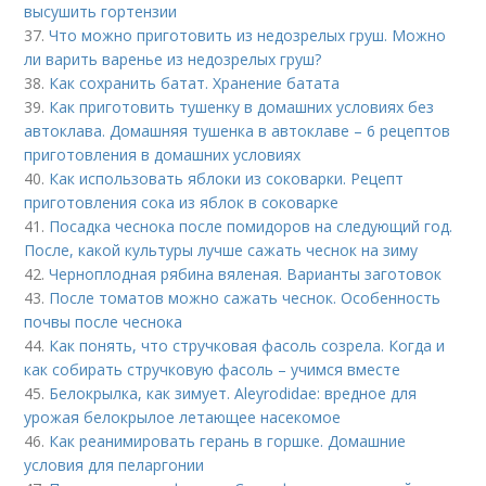
высушить гортензии
37.
Что можно приготовить из недозрелых груш. Можно
ли варить варенье из недозрелых груш?
38.
Как сохранить батат. Хранение батата
39.
Как приготовить тушенку в домашних условиях без
автоклава. Домашняя тушенка в автоклаве – 6 рецептов
приготовления в домашних условиях
40.
Как использовать яблоки из соковарки. Рецепт
приготовления сока из яблок в соковарке
41.
Посадка чеснока после помидоров на следующий год.
После, какой культуры лучше сажать чеснок на зиму
42.
Черноплодная рябина вяленая. Варианты заготовок
43.
После томатов можно сажать чеснок. Особенность
почвы после чеснока
44.
Как понять, что стручковая фасоль созрела. Когда и
как собирать стручковую фасоль – учимся вместе
45.
Белокрылка, как зимует. Aleyrodidae: вредное для
урожая белокрылое летающее насекомое
46.
Как реанимировать герань в горшке. Домашние
условия для пеларгонии