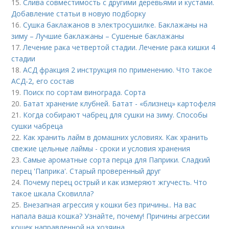
15.
Слива совместимость с другими деревьями и кустами.
Добавление статьи в новую подборку
16.
Сушка баклажанов в электросушилке. Баклажаны на
зиму – Лучшие баклажаны – Сушеные баклажаны
17.
Лечение рака четвертой стадии. Лечение рака кишки 4
стадии
18.
АСД фракция 2 инструкция по применению. Что такое
АСД-2, его состав
19.
Поиск по сортам винограда. Сорта
20.
Батат хранение клубней. Батат - «близнец» картофеля
21.
Когда собирают чабрец для сушки на зиму. Способы
сушки чабреца
22.
Как хранить лайм в домашних условиях. Как хранить
свежие цельные лаймы - сроки и условия хранения
23.
Самые ароматные сорта перца для Паприки. Сладкий
перец 'Паприка'. Старый проверенный друг
24.
Почему перец острый и как измеряют жгучесть. Что
такое шкала Сковилла?
25.
Внезапная агрессия у кошки без причины.. На вас
напала ваша кошка? Узнайте, почему! Причины агрессии
кошек направленной на хозяина