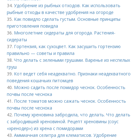
34.
Удобрение из рыбных отходов. Как использовать
рыбные отходы в качестве удобрения на огороде
35.
Как повидло сделать густым. Основные принципы
приготовления повидла
36.
Многолетние сидераты для огорода. Растения-
сидераты
37.
Гортензия, как сухоцвет. Как засушить гортензию
правильно — советы и правила
38.
Что делать с зелеными грушами. Варенье из неспелых
груш
39.
Кот ведет себя неадекватно. Признаки неадекватного
поведения кошачьих питомцев
40.
Можно садить после помидор чеснок. Особенность
почвы после чеснока
41.
После томатов можно сажать чеснок. Особенность
почвы после чеснока
42.
Почему хреновина забродила, что делать. Что делать
с забродившей хреновиной. Рецепт хреновины (соус
«хренодер») из хрена с помидорами
43.
Аммиачная селитра для клематисов. Удобрение