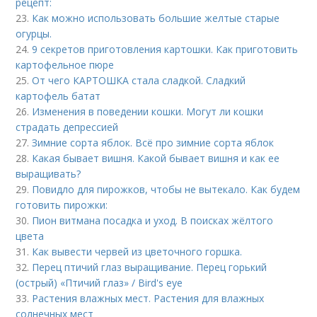
рецепт:
23.
Как можно использовать большие желтые старые
огурцы.
24.
9 секретов приготовления картошки. Как приготовить
картофельное пюре
25.
От чего КАРТОШКА стала сладкой. Сладкий
картофель батат
26.
Изменения в поведении кошки. Могут ли кошки
страдать депрессией
27.
Зимние сорта яблок. Всё про зимние сорта яблок
28.
Какая бывает вишня. Какой бывает вишня и как ее
выращивать?
29.
Повидло для пирожков, чтобы не вытекало. Как будем
готовить пирожки:
30.
Пион витмана посадка и уход. В поисках жёлтого
цвета
31.
Как вывести червей из цветочного горшка.
32.
Перец птичий глаз выращивание. Перец горький
(острый) «Птичий глаз» / Bird's eye
33.
Растения влажных мест. Растения для влажных
солнечных мест