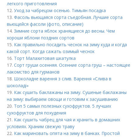
легкого приготовления
12.
Уход за чабрецом осенью. Тимьян посадка
13.
Фасоль вьющаяся сорта съедобная. Лучшие сорта
вьющейся фасоли (фото, описание)
14.
Зимние сорта яблок хранящиеся до весны. Чем
хороши яблони поздних сортов
15.
Как правильно посадить чеснок на зиму куда и когда
какой сорт. Когда сажать озимый чеснок
16.
Торт Малахитовая шкатулка
17.
Сорт груши осенняя. Осенние сорта груш – настоящее
лакомство для гурманов
18.
Шоколадне варення з слив. Варення «Слива в
шоколаді»
19.
Как сушить баклажаны на зиму. Сушеные баклажаны
на зиму: выбираем овощи и готовим к засушиванию
20.
Топ 5 самых полезных сухофруктов. 5 лучших
сухофруктов для похудения
21.
Как сушить чабрец для чая и хранить в домашних
условиях. Храним свежую траву
22.
Как мариновать опята на зиму в банках. Простой