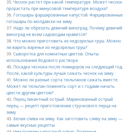
35.
Чеснок растет при какой температуре. Может чеснок
прорастать при минусовой температуре воздуха?
36.
Гогошары фаршированные капустой. Фаршированные
гогошары по-молдавски на зиму
37.
Надо ли обрезать девичий виноград. Почему девичий
виноград не всем садоводам нравится?
38.
Что можно приготовить из недозрелых груш. Можно
ли варить варенье из недозрелых груш?
39.
Сыворотка для комнатных цветов. Опыты
использования йодового раствора
40.
Посадка чеснока после помидоров на следующий год.
После, какой культуры лучше сажать чеснок на зиму
41.
Можно ли разные сорта тюльпанов сажать вместе.
Может ли тюльпан поменять сорт и с годами начать
цвести другим цветом?
42.
Перец пикантный острый. Маринованный острый
перец — рецепт приготовления стручкового перца на
зиму
43.
Белая слива на зиму. Как заготовить сливу на зиму —
самые вкусные рецепты
44.
Чем полезен капустный отвар. Полезные