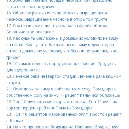
15.
Золотые правила посадки чеснока. Как правильно
сажать чеснок под зиму
16.
Общие агротехнические аспекты выращивания
чеснока. Выращивание чеснока в открытом грунте
17.
Гортензия метельчатая ванилла фрейз обрезка.
Ботаническое описание
18.
Как сушить баклажаны в домашних условиях на зиму
на нитке. Как сушить баклажаны на зиму в духовке, на
нитке в домашних условиях, чтобы они получились, как
грибы?
19.
10 самых полезных продуктов для зрения. Продукты
для здоровья глаз
20.
Лечение рака четвертой стадии. Лечение рака кишки 4
стадии
21.
Помидоры на зиму в собственном соку. Помидоры в
собственном соку на зиму — рецепт пальчики оближешь
22.
Топ-10 лучших семян горького перца. Топ 10 лучших
сортов перцев - рейтинг ТоматыПомидоры
23.
ТОП 10 рецептов маринованных опят. Простой рецепт
в банках
24.
На что прививают боярышник. Прививка боярышника