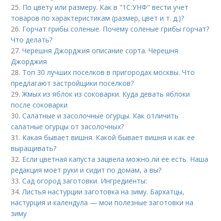
25.
По цвету или размеру. Как в "1С:УНФ" вести учет
товаров по характеристикам (размер, цвет и т. д.)?
26.
Горчат грибы соленые. Почему соленые грибы горчат?
Что делать?
27.
Черешня Джорджия описание сорта. Черешня
Джорджия
28.
Топ 30 лучших поселков в пригородах москвы. Что
предлагают застройщики поселков?
29.
Жмых из яблок из соковарки. Куда девать яблоки
после соковарки
30.
Салатные и засолочные огурцы. Как отличить
салатные огурцы от засолочных?
31.
Какая бывает вишня. Какой бывает вишня и как ее
выращивать?
32.
Если цветная капуста зацвела можно ли ее есть. Наша
редакция моет руки и сидит по домам, а вы?
33.
Сад огород заготовки. Ингредиенты:
34.
Листья настурции заготовка на зиму. Бархатцы,
настурция и календула — мои полезные заготовки на
зиму