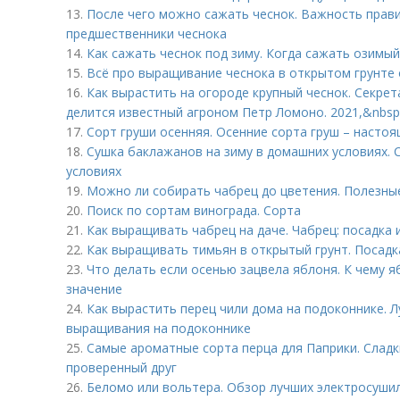
13.
После чего можно сажать чеснок. Важность прав
предшественники чеснока
14.
Как сажать чеснок под зиму. Когда сажать озимый
15.
Всё про выращивание чеснока в открытом грунте о
16.
Как вырастить на огороде крупный чеснок. Секре
делится известный агроном Петр Ломоно. 2021,&nbsp
17.
Сорт груши осенняя. Осенние сорта груш – насто
18.
Сушка баклажанов на зиму в домашних условиях.
условиях
19.
Можно ли собирать чабрец до цветения. Полезны
20.
Поиск по сортам винограда. Сорта
21.
Как выращивать чабрец на даче. Чабрец: посадка 
22.
Как выращивать тимьян в открытый грунт. Посадк
23.
Что делать если осенью зацвела яблоня. К чему 
значение
24.
Как вырастить перец чили дома на подоконнике. Л
выращивания на подоконнике
25.
Самые ароматные сорта перца для Паприки. Сладки
проверенный друг
26.
Беломо или вольтера. Обзор лучших электросушил