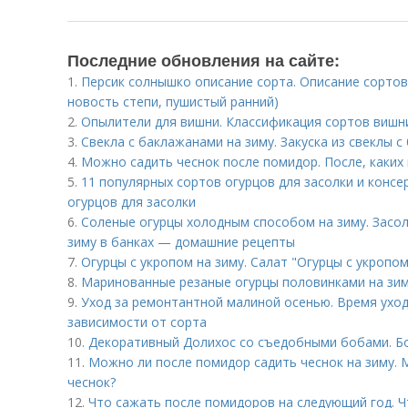
Последние обновления на сайте:
1.
Персик солнышко описание сорта. Описание сортов
новость степи, пушистый ранний)
2.
Опылители для вишни. Классификация сортов вишн
3.
Свекла с баклажанами на зиму. Закуска из свеклы с
4.
Можно садить чеснок после помидор. После, каких
5.
11 популярных сортов огурцов для засолки и консе
огурцов для засолки
6.
Соленые огурцы холодным способом на зиму. Засо
зиму в банках — домашние рецепты
7.
Огурцы с укропом на зиму. Салат "Огурцы с укропом
8.
Маринованные резаные огурцы половинками на зи
9.
Уход за ремонтантной малиной осенью. Время ухо
зависимости от сорта
10.
Декоративный Долихос со съедобными бобами. Б
11.
Можно ли после помидор садить чеснок на зиму.
чеснок?
12.
Что сажать после помидоров на следующий год. 