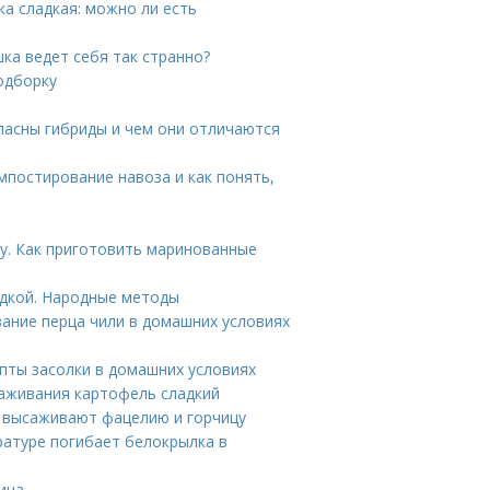
а сладкая: можно ли есть
ка ведет себя так странно?
одборку
опасны гибриды и чем они отличаются
омпостирование навоза и как понять,
у. Как приготовить маринованные
адкой. Народные методы
ание перца чили в домашних условиях
епты засолки в домашних условиях
аживания картофель сладкий
а высаживают фацелию и горчицу
ратуре погибает белокрылка в
ица