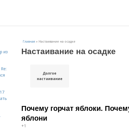
Главная
»
Настаивание на осадке
Настаивание на осадке
р из
 Re:
Долгое
йся
настаивание
 17
чать
Почему горчат яблоки. Почем
.
яблони
+1