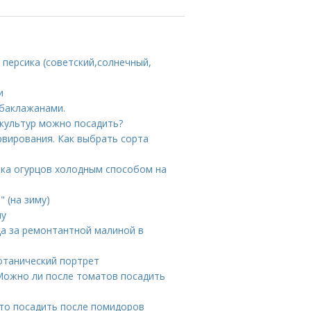
 персика (советский,солнечный,
и
 баклажанами.
 культур можно посадить?
рвирования. Как выбрать сорта
лка огурцов холодным способом на
" (на зиму)
му
да за ремонтантной малиной в
отанический портрет
 Можно ли после томатов посадить
Что посадить после помидоров