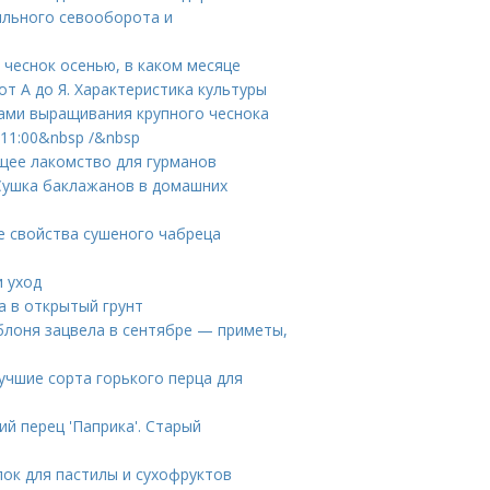
ильного севооборота и
 чеснок осенью, в каком месяце
т А до Я. Характеристика культуры
тами выращивания крупного чеснока
11:00&nbsp /&nbsp
ящее лакомство для гурманов
 Сушка баклажанов в домашних
е свойства сушеного чабреца
и уход
а в открытый грунт
яблоня зацвела в сентябре — приметы,
учшие сорта горького перца для
й перец 'Паприка'. Старый
ок для пастилы и сухофруктов