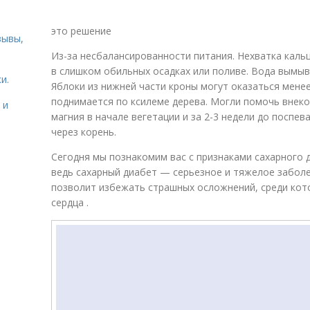
это решение
зывы,
Из-за несбалансированности питания. Нехватка кальц
в слишком обильных осадках или поливе. Вода вымыв
и.
Яблоки из нижней части кроны могут оказаться мене
поднимается по ксилеме дерева. Могли помочь внек
 и
магния в начале вегетации и за 2-3 недели до поспе
через корень.
Сегодня мы познакомим вас с признаками сахарного 
ведь сахарный диабет — серьезное и тяжелое заболе
позволит избежать страшных осложнений, среди кото
сердца .