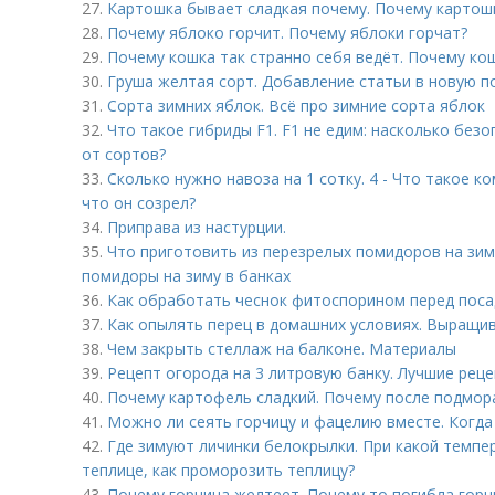
27.
Картошка бывает сладкая почему. Почему картошк
28.
Почему яблоко горчит. Почему яблоки горчат?
29.
Почему кошка так странно себя ведёт. Почему кош
30.
Груша желтая сорт. Добавление статьи в новую п
31.
Сорта зимних яблок. Всё про зимние сорта яблок
32.
Что такое гибриды F1. F1 не едим: насколько без
от сортов?
33.
Сколько нужно навоза на 1 сотку. 4 - Что такое к
что он созрел?
34.
Приправа из настурции.
35.
Что приготовить из перезрелых помидоров на зим
помидоры на зиму в банках
36.
Как обработать чеснок фитоспорином перед пос
37.
Как опылять перец в домашних условиях. Выращив
38.
Чем закрыть стеллаж на балконе. Материалы
39.
Рецепт огорода на 3 литровую банку. Лучшие рец
40.
Почему картофель сладкий. Почему после подмор
41.
Можно ли сеять горчицу и фацелию вместе. Когд
42.
Где зимуют личинки белокрылки. При какой темпе
теплице, как проморозить теплицу?
43.
Почему горчица желтеет. Почему то погибла горч