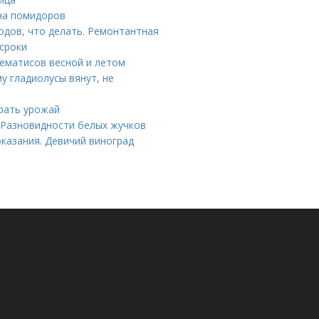
ена помидоров
одов, что делать. Ремонтантная
 сроки
лематисов весной и летом
у гладиолусы вянут, не
рать урожай
 Разновидности белых жучков
казания. Девичий виноград