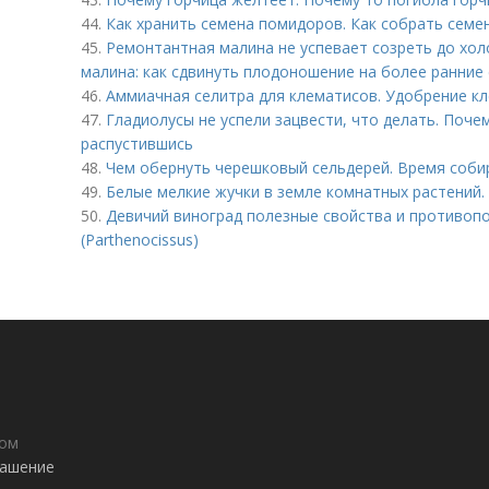
44.
Как хранить семена помидоров. Как собрать сем
45.
Ремонтантная малина не успевает созреть до хол
малина: как сдвинуть плодоношение на более ранние
46.
Аммиачная селитра для клематисов. Удобрение к
47.
Гладиолусы не успели зацвести, что делать. Почем
распустившись
48.
Чем обернуть черешковый сельдерей. Время соби
49.
Белые мелкие жучки в земле комнатных растений.
50.
Девичий виноград полезные свойства и противопо
(Parthenocissus)
дом
лашение