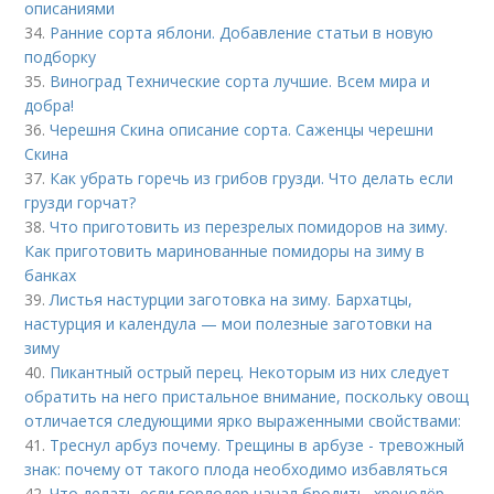
описаниями
34.
Ранние сорта яблони. Добавление статьи в новую
подборку
35.
Виноград Технические сорта лучшие. Всем мира и
добра!
36.
Черешня Скина описание сорта. Саженцы черешни
Скина
37.
Как убрать горечь из грибов грузди. Что делать если
грузди горчат?
38.
Что приготовить из перезрелых помидоров на зиму.
Как приготовить маринованные помидоры на зиму в
банках
39.
Листья настурции заготовка на зиму. Бархатцы,
настурция и календула — мои полезные заготовки на
зиму
40.
Пикантный острый перец. Некоторым из них следует
обратить на него пристальное внимание, поскольку овощ
отличается следующими ярко выраженными свойствами:
41.
Треснул арбуз почему. Трещины в арбузе - тревожный
знак: почему от такого плода необходимо избавляться
42.
Что делать если горлодер начал бродить. хренодёр