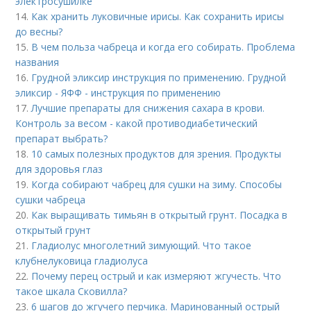
электросушилке
14.
Как хранить луковичные ирисы. Как сохранить ирисы
до весны?
15.
В чем польза чабреца и когда его собирать. Проблема
названия
16.
Грудной эликсир инструкция по применению. Грудной
эликсир - ЯФФ - инструкция по применению
17.
Лучшие препараты для снижения сахара в крови.
Контроль за весом - какой противодиабетический
препарат выбрать?
18.
10 самых полезных продуктов для зрения. Продукты
для здоровья глаз
19.
Когда собирают чабрец для сушки на зиму. Способы
сушки чабреца
20.
Как выращивать тимьян в открытый грунт. Посадка в
открытый грунт
21.
Гладиолус многолетний зимующий. Что такое
клубнелуковица гладиолуса
22.
Почему перец острый и как измеряют жгучесть. Что
такое шкала Сковилла?
23.
6 шагов до жгучего перчика. Маринованный острый