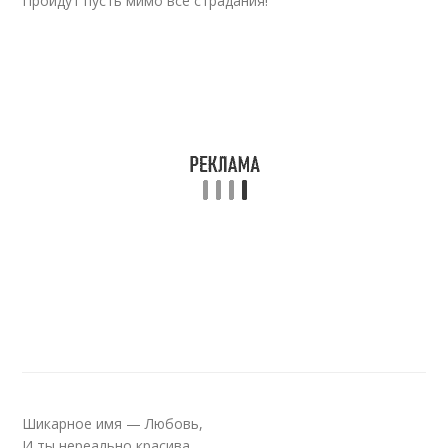
Пройдут пусть мимо все страдания!
Шикарное имя — Любовь,
И ты нереально красива,