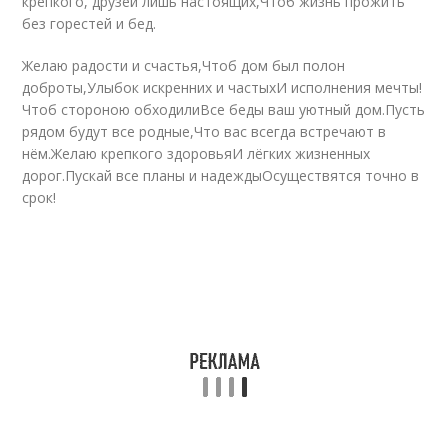
крепкого, друзей лишь настоящих,Чтоб жизнь прожить
без горестей и бед.
Желаю радости и счастья,Чтоб дом был полон
доброты,Улыбок искренних и частыхИ исполнения мечты!
Чтоб стороною обходилиВсе беды ваш уютный дом.Пусть
рядом будут все родные,Что вас всегда встречают в
нём.Желаю крепкого здоровьяИ лёгких жизненных
дорог.Пускай все планы и надеждыОсуществятся точно в
срок!