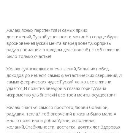
Желаю ясных перспективИ самых ярких
достижений,Пускай успешности мотивНа сердце будит
вдохновение!Пускай мечта вперёд зовёт,Сюрпризы
радуют почащеИ в каждом деле повезёт,Чтоб в жизни
было только счастье!
Желаю сумасшедших впечатлений,Больших побед,
доходов до небесИ самых фантастических свершений,И
самых феерических чудес!Пускай легко все в жизни
удается,И позитив звездой в глазах горит,Удача
искрометно улыбнетсяИ все твои мечты осуществит!
Желаю счастья самого простого,Любви большой,
радушия, тепла.Чтоб огорчений в жизни было мало,А
много позитива и добра.Удачи, исполнения
желаний,Стабильности, достатка, долгих лет,Здоровья