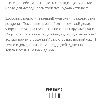
—Всегда тебе так выглядеть желаю,И пусть хватает
места для чудес,И весь твой путь удача устилает!
Здоровья, радости, везенияВ чудесный праздник день
рождения,Поменьше грусти, больше смеха,В делах
упорства и успеха.Пусть солнце светит круглый год,И
сбережет Бог от невзгод,Любви, удачи, вдохновенияИ
только верного решения.Уюта, счастья, полной чашиВ
семье и доме, в жизни Вашей,Друзей, душевного
тепла,Веселья, мира и добра.