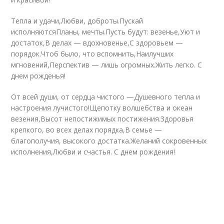
Тепла и удачи,Любви, доброты.Пускай
исполняютсяПланы, мечты.Пусть будут: везенье,Уют и
достаток,В делах — вдохновенье,С здоровьем —
порядок.Чтоб было, что вспомнить,Наилучших
мгновений,Перспектив — лишь огромных.Жить легко. С
днем рожденья!
От всей души, от сердца чистого —Душевного тепла и
настроения лучистого!Щепотку волшебства и океан
везения,Высот непостижимых постижения.Здоровья
крепкого, во всех делах порядка,В семье —
благополучия, высокого достатка.Желаний сокровенных
исполнения,Любви и счастья. С днем рождения!