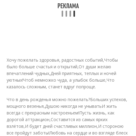
Хочу пожелать здоровья, радостных событий,Чтобы
было больше счастья и открытий,От души желаю
впечатлений чудных,Дней приятных, теплых и ночей
уютных!Чтоб немножко чуда, а улыбок больше,Что
казалось сложным, станет вдруг попроще.
Что в день рожденья можно пожелать?Больших успехов,
мощного везенья,Душою никогда не уныватьИ жить
всегда с прекрасным настроеньем!Пусть жизнь, как
дорогой аттракцион,Составится из самых ярких
взлётов,И будет дней счастливых миллион,И стороною
все пройдут заботы!Любовь на сердце и во взгляде блеск