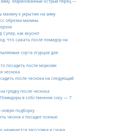
 зиму. Маринованный острый перец —
 малину к укрытию на зиму
есс обрезки малины
мерзла
 Супер, как вкусно!
од. Что сажать после помидор на
опыляемые сорта огурцов для
Что посадить после моркови
ля чеснока
осадить после чеснока на следующий
на грядку после чеснока
. Помидоры в собственном соку — 7
в новую подборку
ить чеснок к посадке осенью
го начинается заготовка и сушка