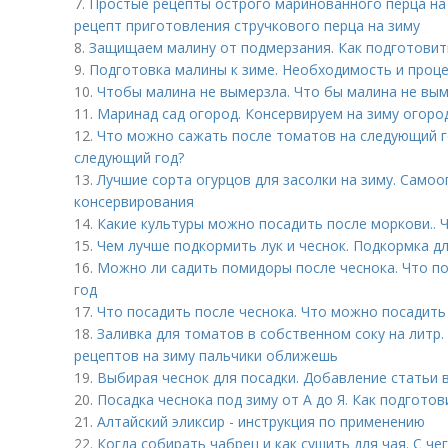
7.
Простые рецепты острого маринованного перца на
рецепт приготовления стручкового перца на зиму
8.
Защищаем малину от подмерзания. Как подготовить
9.
Подготовка малины к зиме. Необходимость и проц
10.
Чтобы малина не вымерзла. Что бы малина не вы
11.
Маринад сад огород. Консервируем на зиму огород!
12.
Что можно сажать после томатов на следующий г
следующий год?
13.
Лучшие сорта огурцов для засолки на зиму. Само
консервирования
14.
Какие культуры можно посадить после моркови.. 
15.
Чем лучше подкормить лук и чеснок. Подкормка д
16.
Можно ли садить помидоры после чеснока. Что п
год
17.
Что посадить после чеснока. Что можно посадить 
18.
Заливка для томатов в собственном соку на литр
рецептов на зиму пальчики оближешь
19.
Выбирая чеснок для посадки. Добавление статьи 
20.
Посадка чеснока под зиму от А до Я. Как подготов
21.
Алтайский эликсир - инструкция по применению
22.
Когда собирать чабрец и как сушить для чая. С че