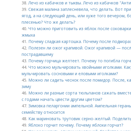
38.
Лечо из кабачков и тыквы. Лечо из кабачков "Ант
39.
Свежая малина заплесневела, что делать. Вот пр
ягод, а на следующий день, или хуже того вечером, 
плесенью? Что же делать?
40.
Что можно приготовить из яблок после соковарки
жмыха
41.
Почему сладкая картошка. Почему после подмора
42.
Полезен ли ожог крапивой. Ожог крапивой — пос
пострадавшему
43.
Почему горчица желтеет. Почему то погибла горч
44.
Что можно мульчировать хвойными иголками. Как
мульчировать сосновыми и еловыми иголками?
45.
Можно ли садить чеснок после помидор. После, к
зиму
46.
Можно ли разные сорта тюльпанов сажать вместе
с годами начать цвести другим цветом?
47.
Зимовка пеларгонии ампельной. Ампельная герань 
семейству относится
48.
Как мариновать трутовик серно-желтый. Поделиться
49.
Яблоко горчит почему. Почему яблоки горчат?