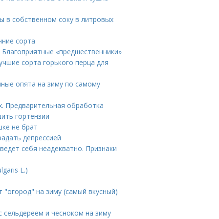
ы в собственном соку в литровых
нние сорта
. Благоприятные «предшественники»
учшие сорта горького перца для
ные опята на зиму по самому
х. Предварительная обработка
шить гортензии
шке не брат
радать депрессией
 ведет себя неадекватно. Признаки
aris L.)
 "огород" на зиму (самый вкусный)
с сельдереем и чесноком на зиму