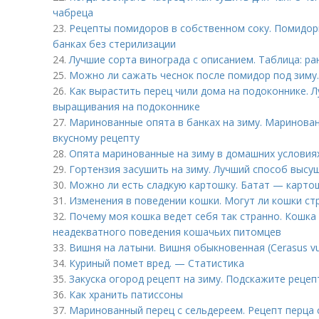
чабреца
23.
Рецепты помидоров в собственном соку. Помидор
банках без стерилизации
24.
Лучшие сорта винограда с описанием. Таблица: ра
25.
Можно ли сажать чеснок после помидор под зиму
26.
Как вырастить перец чили дома на подоконнике. Л
выращивания на подоконнике
27.
Маринованные опята в банках на зиму. Маринован
вкусному рецепту
28.
Опята маринованные на зиму в домашних условия
29.
Гортензия засушить на зиму. Лучший способ высу
30.
Можно ли есть сладкую картошку. Батат — карто
31.
Изменения в поведении кошки. Могут ли кошки ст
32.
Почему моя кошка ведет себя так странно. Кошка
неадекватного поведения кошачьих питомцев
33.
Вишня на латыни. Вишня обыкновенная (Cerasus vulg
34.
Куриный помет вред. — Статистика
35.
Закуска огород рецепт на зиму. Подскажите рецепт
36.
Как хранить патиссоны
37.
Маринованный перец с сельдереем. Рецепт перца 