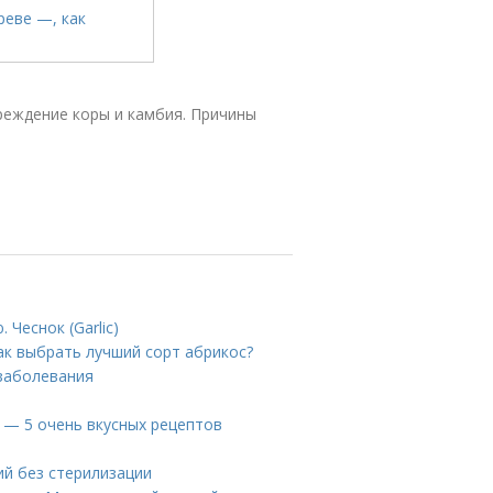
реждение коры и камбия. Причины
Чеснок (Garlic)
ак выбрать лучший сорт абрикос?
 заболевания
у — 5 очень вкусных рецептов
ий без стерилизации