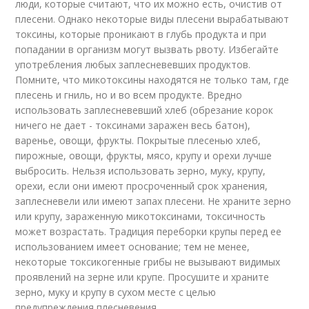
люди, которые считают, что их можно есть, очистив от
плесени. Однако некоторые виды плесени вырабатывают
токсины, которые проникают в глубь продукта и при
попадании в организм могут вызвать рвоту. Избегайте
употребления любых заплесневевших продуктов.
Помните, что микотоксины находятся не только там, где
плесень и гниль, но и во всем продукте. Вредно
использовать заплесневевший хлеб (обрезание корок
ничего не дает - токсинами заражен весь батон),
варенье, овощи, фрукты. Покрытые плесенью хлеб,
пирожные, овощи, фрукты, мясо, крупу и орехи лучше
выбросить. Нельзя использовать зерно, муку, крупу,
орехи, если они имеют просроченный срок хранения,
заплесневели или имеют запах плесени. Не храните зерно
или крупу, зараженную микотоксинами, токсичность
может возрастать. Традиция переборки крупы перед ее
использованием имеет основание; тем не менее,
некоторые токсикогенные грибы не вызывают видимых
проявлений на зерне или крупе. Просушите и храните
зерно, муку и крупу в сухом месте с целью
предупреждения плесневения.