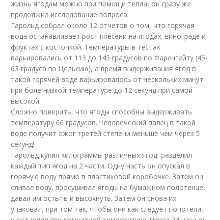
жизнь ягодам можно при помощи тепла, он сразу же
продолжил исследование вопроса.
Гарольд собрал около 12 отчетов о том, что горячая
вода останавливает рост плесени на ягодах, винограде и
фруктах с косточкой. Температуры в тестах
варьировались от 113 до 145 градусов по Фаренгейту (45-
63 градуса по Цельсию), а время выдерживания ягод в
такой горячей воде варьировалось от нескольких минут
при боле низкой температуре до 12 секунд при самой
высокой.
Сложно поверить, что ягоды способны выдерживать
температуру 66 градусов. Человеческий палец в такой
воде получит ожог третей степени меньше чем через 5
секунд!
Гарольд купил килограммы различных ягод, разделил
каждый тип ягод на 2 части. Одну часть он опускал в
горячую воду прямо в пластиковой коробочке. Затем он
сливал воду, просушивал ягоды на бумажном полотенце,
давал им остыть и высохнуть. Затем он снова их
упаковал, при том так, чтобы они как следует попотели,
и оставлял при комнатной температуре. Через 24 часа он