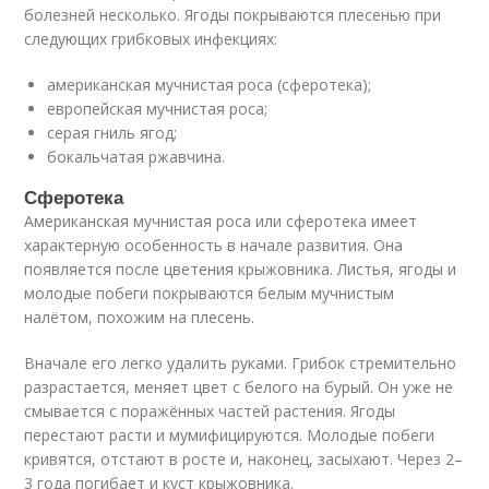
болезней несколько. Ягоды покрываются плесенью при
следующих грибковых инфекциях:
американская мучнистая роса (сферотека);
европейская мучнистая роса;
серая гниль ягод;
бокальчатая ржавчина.
Сферотека
Американская мучнистая роса или сферотека имеет
характерную особенность в начале развития. Она
появляется после цветения крыжовника. Листья, ягоды и
молодые побеги покрываются белым мучнистым
налётом, похожим на плесень.
Вначале его легко удалить руками. Грибок стремительно
разрастается, меняет цвет с белого на бурый. Он уже не
смывается с поражённых частей растения. Ягоды
перестают расти и мумифицируются. Молодые побеги
кривятся, отстают в росте и, наконец, засыхают. Через 2–
3 года погибает и куст крыжовника.