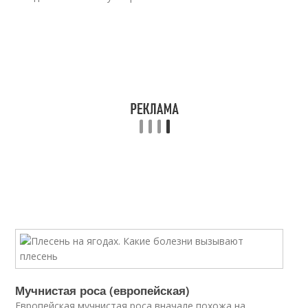
Мучнистая роса (европейская)
Европейская мучнистая роса вначале похожа на