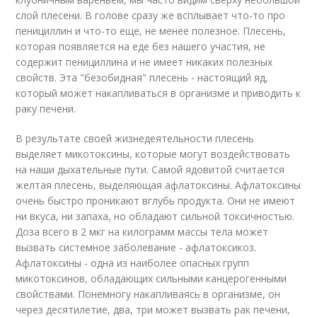
слой плесени. В голове сразу же всплывает что-то про
пенициллин и что-то еще, не менее полезное. Плесень,
которая появляется на еде без нашего участия, не
содержит пенициллина и не имеет никаких полезных
свойств. Эта "безобидная" плесень - настоящий яд,
который может накапливаться в организме и приводить к
раку печени.
В результате своей жизнедеятельности плесень
выделяет микотоксины, которые могут воздействовать
на наши дыхательные пути. Самой ядовитой считается
желтая плесень, выделяющая афлатоксины. Афлатоксины
очень быстро проникают вглубь продукта. Они не имеют
ни вкуса, ни запаха, но обладают сильной токсичностью.
Доза всего в 2 мкг на килограмм массы тела может
вызвать системное заболевание - афлатоксикоз.
Афлатоксины - одна из наиболее опасных групп
микотоксинов, обладающих сильными канцерогенными
свойствами. Понемногу накапливаясь в организме, он
через десятилетие, два, три может вызвать рак печени,