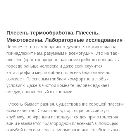
Плесень термообработка. Плесень.
Микотоксины. Лабораторные исследования
Человечество самонадеянно думает, что мир издавна
принадлежит нам, разумным и всемогущим. Это не так -
плесень (простонародное название грибков) появилась
гораздо раньше человека и даже если случится
катастрофа и мир погибнет, плесень благополучно
выживет. Плесневым грибкам комфортно в любых
условиях. Даже в чистой комнате человек вдыхает
воздух, наполненный их спорами.
Плесень бывает разная. Существование хорошей плесени
всем известно. Серая гниль, портящая российскую
клубнику, во Франции используется для приготовления
вин и называется "благородной плесенью". С помощью
голубой плесени делают мраморные или голубые сыры -