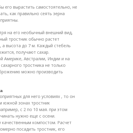
бы его вырастить самостоятельно, не
ать, как правильно сеять зерна
оприятны.
тря на его необычный внешний вид,
рный тростник обычно растет
, а высота до 7 м. Каждый стебель
ержится, получают сахар.
 Америке, Австралии, Индии и на
а сахарного тростника не только
у брожению можно производить
ка
приятных для него условиях , то он
 и южной зонах тростник
пример, с 2 по 10 мая. при этом
ачинать нужно еще с осени.
у качественным компостом. Расчет
номерно посадить тростник, его