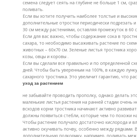
семена следует сеять на глубине не больше 1 см, сра
поливать.
Если вы хотите получить наиболее толстые и высоки
дополнительные отростки периодически подрезать и
30 см между растениями, оставляя промежуток в 60 
Если для вас важно, чтобы содержание сока в трост
сахара, то необходимо высаживать растение по схеме
животных – 60х70 см. Зеленые листья тростника хор
козы, овцы и коровы .
Если вы сделали все правильно и по определенной сх
дней. Чтобы быть уверенным на 100%, в каждую лунку
сахарного тростника. Это увеличит гарантию, что ра
уход за растением
не забывайте проводить прополку, однако делать эт
маленькие листья растения на ранней стадии очень н
всходов корни тростника начинают активно развиват
должны появиться стебли, которые чем-то похожи на
Чтобы растение получало достаточно кислорода и вл
активно окучивать почву, особенно между рядками.
дополнительную подкормку, например, поливать меж