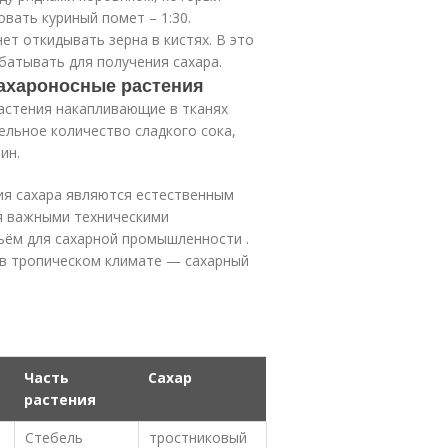
овать куриный помет – 1:30.
ет откидывать зерна в кистях. В это
батывать для получения сахара.
Сахароносные растения
астения накапливающие в тканях
тельное количество сладкого сока,
ин.
ия сахара являются естественным
ся важными техническими
ьём для сахарной промышленности .
в тропическом климате — сахарный
Часть
Сахар
растения
Стебель
тростниковый