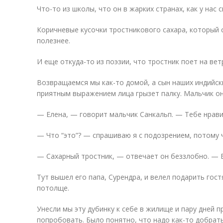
Что-то из школы, что он в жарких странах, как у нас 
Коричневые кусочки тростникового сахара, который 
полезнее.
И еще откуда-то из поэзии, что тростник поет на вет
Возвращаемся мы как-то домой, а сын наших индийски
приятным выражением лица грызет палку. Мальчик он
— Елена, — говорит мальчик Санкальп. — Тебе нрави
— Что “это”? — спрашиваю я с подозрением, потому ч
— Сахарный тростник, — отвечает он беззлобно. — 
Тут вышел его папа, Сурендра, и велел подарить гос
потолще.
Унесли мы эту дубинку к себе в жилище и пару дней 
попробовать. Было понятно, что надо как-то добрат