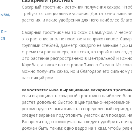
сахарный тростник
Сахарный тростник - источник получения сахара. Что
требуются специальные условия. Достаточно лишь зн
зывы,
растения, и какие удобрения для него наиболее благ
 Re:
Сахарный тростник чем-то схож с бамбуком. И несмо
йся
это растение вполне простое и неприхотливое. Саха
группами стеблей, диаметр каждого не меньше 1,25 м
стремится расти вверх, а из сока, который в них сод
Это растение распространено в Центральной и Южной
Карибах, а также на островах Тихого Океана. Из сок
можно получить сахар, но и благодаря его сильном
настоящий ром.
самостоятельное выращивание сахарного тростни
если выращивать сахарный тростник в наиболее благо
растет довольно быстро. в центрально-черноземной
рекомендуется высаживать в определенный период, на
следует заранее подготовить участок для посадки, н
Во время подготовки участка следует удобрить почв
должен быть таким: одно ведро на 1 кв.м. Чтобы рав