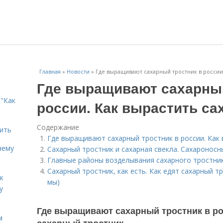
Главная
»
Новости
»
Где выращивают сахарный тростник в россии
Где выращивают сахарный
"Как
россии. Как вырастить са
Содержание
дить
Где выращивают сахарный тростник в россии. Как
чему
Сахарный тростник и сахарная свекла. Сахароносн
Главные районы возделывания сахарного тростни
Сахарный тростник, как есть. Как едят сахарный тр
к
мы)
у
Где выращивают сахарный тростник в ро
м