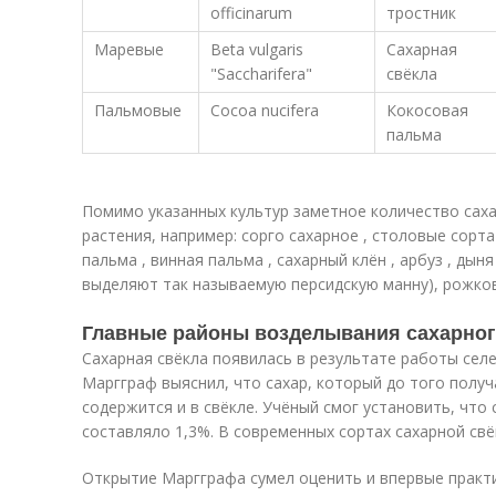
officinarum
тростник
Маревые
Beta vulgaris
Сахарная
"Saccharifera"
свёкла
Пальмовые
Cocoa nucifera
Кокосовая
пальма
Помимо указанных культур заметное количество сах
растения, например: сорго сахарное , столовые сорта
пальма , винная пальма , сахарный клён , арбуз , дын
выделяют так называемую персидскую манну), рожково
Главные районы возделывания сахарног
Сахарная свёкла появилась в результате работы селе
Маргграф выяснил, что сахар, который до того получа
содержится и в свёкле. Учёный смог установить, что
составляло 1,3%. В современных сортах сахарной св
Открытие Маргграфа сумел оценить и впервые практи