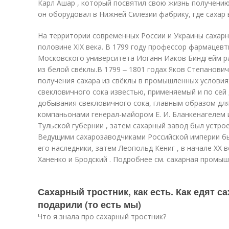
Карл Ашар , который посвятил свою жизнь получению 
он оборудовал в Нижней Силезии фабрику, где сахар 
На территории современных России и Украины сахарн
половине XIX века. В 1799 году профессор фармацев
Московского университета Иоганн Иаков Биндгейм р
из белой свёклы.
В 1799 ‒ 1801 годах Яков Степанови
получения сахара из свёклы в промышленных условия
свекловичного сока известью, применяемый и по сей 
добывания свекловичного сока, главным образом для
компаньонами генерал-майором Е. И. Бланкенагелем и 
Тульской губернии , затем сахарный завод был устрое
Ведущими сахарозаводчиками Российской империи был
его наследники, затем Леопольд Кёниг , в начале XX 
Ханенко и Бродский . Подробнее см. сахарная промыш
Сахарный тростник, как есть. Как едят с
подарили (то есть мы)
Что я знала про сахарный тростник?