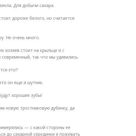
свекла. Для добычи сахара.
стоит дороже белого, но считается
ру. Не очень много.
х хозяев стоит на крыльце и с
 современный, так что мы удивились.
тся это?
то он еще и шутник.
Будут хорошие зубы!
тям новую тростниковую дубинку, да
примерялись — с какой стороны ее
ься до сахарной серединки и пожевать