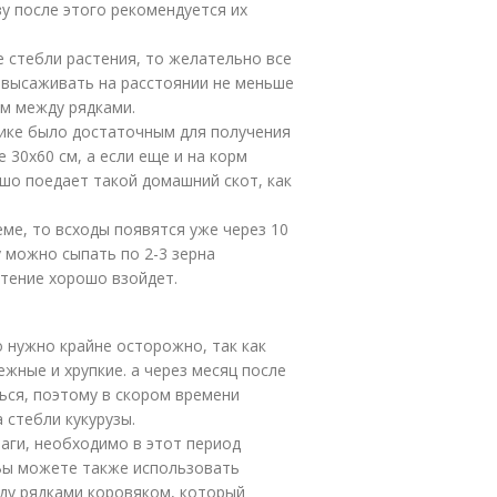
зу после этого рекомендуется их
е стебли растения, то желательно все
 высаживать на расстоянии не меньше
см между рядками.
нике было достаточным для получения
 30х60 см, а если еще и на корм
ошо поедает такой домашний скот, как
еме, то всходы появятся уже через 10
 можно сыпать по 2-3 зерна
стение хорошо взойдет.
о нужно крайне осторожно, так как
ежные и хрупкие. а через месяц после
ься, поэтому в скором времени
 стебли кукурузы.
аги, необходимо в этот период
 Вы можете также использовать
ду рядками коровяком, который