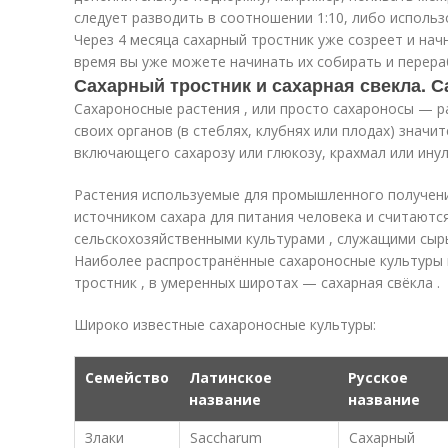
следует разводить в соотношении 1:10, либо использ
Через 4 месяца сахарный тростник уже созреет и начн
время вы уже можете начинать их собирать и перера
Сахарный тростник и сахарная свекла. 
Сахароносные растения , или просто сахароносы — р
своих органов (в стеблях, клубнях или плодах) значи
включающего сахарозу или глюкозу, крахмал или инул
Растения используемые для промышленного получен
источником сахара для питания человека и считают
сельскохозяйственными культурами , служащими сыр
Наиболее распространённые сахароносные культуры 
тростник , в умеренных широтах — сахарная свёкла .
Широко известные сахароносные культуры:
Семейство
Латинское
Русское
название
название
Злаки
Saccharum
Сахарный