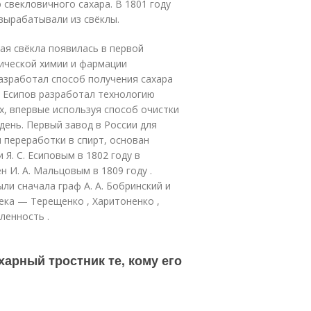
свекловичного сахара. В 1801 году
вырабатывали из свёклы.
ая свёкла появилась в первой
тической химии и фармации
азработал способ получения сахара
ч Есипов разработал технологию
х, впервые используя способ очистки
день. Первый завод в России для
 переработки в спирт, основан
Я. С. Есиповым в 1802 году в
н И. А. Мальцовым в 1809 году .
и сначала граф А. А. Бобринский и
века — Терещенко , Харитоненко ,
ленность .
ахарный тростник те, кому его