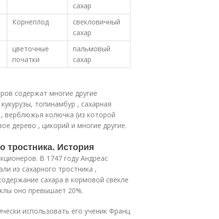
сахар
Корнеплод
свекловичный
сахар
цветочные
пальмовый
початки
сахар
аров содержат многие другие
 кукурузы, топинамбур , сахарная
я , верблюжья колючка (из которой
е дерево , цикорий и многие другие.
о тростника. История
кционеров. В 1747 году Андреас
ли из сахарного тростника ,
 содержание сахара в кормовой свёкле
ёклы оно превышает 20%.
чески использовать его ученик Франц