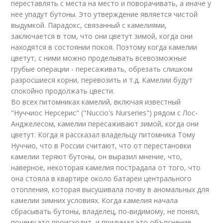
переставлять с места на место и поворачивать, а иначе у
нее упадут бутоны. Это утверждение является чистой
выдумкой. Парадокс, связанный с камелиями,
заключается в том, что они цветут зимой, когда они
находятся в состоянии покоя. Поэтому когда камелии
цветут, с ними можно проделывать всевозможные
грубые операции - пересаживать, обрезать слишком
разросшиеся корни, перевозить и т.д. Камелии будут
спокойно продолжать цвести.
Во всех питомниках камелий, включая известный
"Нуччиос Нерсерис" ("Nuccio's Nurseries") рядом с Лос-
Анджелесом, камелии пересаживают зимой, когда они
цветут. Когда я рассказал владельцу питомника Тому
Нуччио, что в России считают, что от перестановки
камелии теряют бутоны, он выразил мнение, что,
наверное, некоторая камелия пострадала от того, что
она стояла в квартире около батареи центрального
отопления, которая высушивала почву в аномальных для
камелии зимних условиях. Когда камелия начала
сбрасывать бутоны, владелец, по-видимому, не понял,
почему это происходит, и придумал это объяснение.