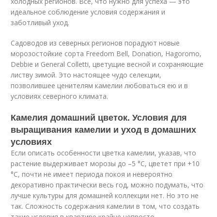
холодных регионов. Все, что нужно для успеха — это
идеальное соблюдение условия содержания и
заботливый уход.
Садоводов из северных регионов порадуют новые
морозостойкие сорта Freedom Bell, Donation, Hagoromo,
Debbie и General Colletti, цветущие весной и сохраняющие
листву зимой. Это настоящее чудо селекции,
позволившее ценителям камелии любоваться ею и в
условиях северного климата.
Камелия домашний цветок. Условия для
выращивания камелии и уход в домашних
условиях
Если описать особенности цветка камелии, указав, что
растение выдерживает морозы до –5 °C, цветет при +10
°C, почти не имеет периода покоя и невероятно
декоративно практически весь год, можно подумать, что
лучше культуры для домашней коллекции нет. Но это не
так. Сложность содержания камелии в том, что создать
такие условия в квартире крайне непросто.