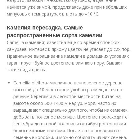
на фото, заложит множество бутонов, а цветение
начнется уже зимой, продолжаясь даже при небольших
минусовых температурах вплоть до –10 °C.
Камелия пересадка. Самые
распространенные сорта камелии
Camellia (камелия) известна еще со времен японских
самураев. Интерес к яркому цветку не угасает до сих пор.
Правильное выращивание камелии в домашних условиях
гарантирует буйное цветение в зимнюю пору. Бывают
такие виды цветка:
Camellia oleifera- масличное вечнозеленое деревце
высотой до 10 м, которое удобно размещается по
речным берегам и в лесистой местности Китая на
высоте около 500-1400 м над ур. моря. Часто их
выращивают специально для того, чтобы из семечек
добывать полезное маслице. Цветение происходит с
сентября до второй половины октября роскошными
белоснежными цветами. После этого появляются
семенные коробки, и можно собирать из них семена.