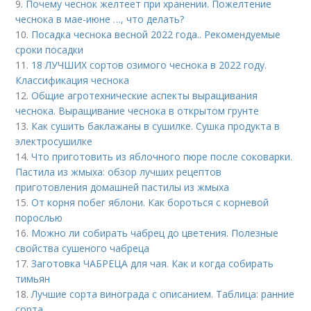
9.
Почему чеснок желтеет при хранении. Пожелтение
чеснока в мае-июне …, что делать?
10.
Посадка чеснока весной 2022 года.. Рекомендуемые
сроки посадки
11.
18 ЛУЧШИХ сортов озимого чеснока в 2022 году.
Классификация чеснока
12.
Общие агротехнические аспекты выращивания
чеснока. Выращивание чеснока в открытом грунте
13.
Как сушить баклажаны в сушилке. Сушка продукта в
электросушилке
14.
Что приготовить из яблочного пюре после соковарки.
Пастила из жмыха: обзор лучших рецептов
приготовления домашней пастилы из жмыха
15.
От корня побег яблони. Как бороться с корневой
порослью
16.
Можно ли собирать чабрец до цветения. Полезные
свойства сушеного чабреца
17.
Заготовка ЧАБРЕЦА для чая. Как и когда собирать
тимьян
18.
Лучшие сорта винограда с описанием. Таблица: ранние
сорта