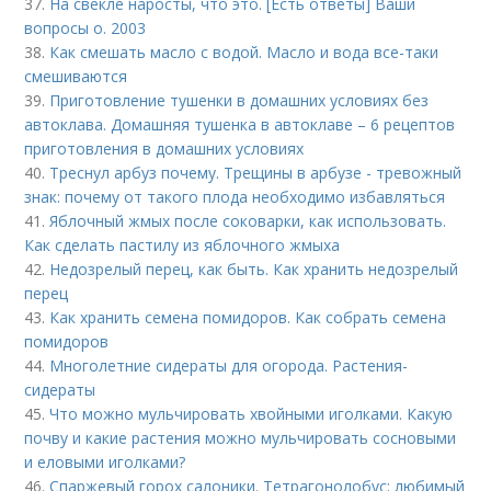
37.
На свекле наросты, что это. [Есть ответы] Ваши
вопросы о. 2003
38.
Как смешать масло с водой. Масло и вода все-таки
смешиваются
39.
Приготовление тушенки в домашних условиях без
автоклава. Домашняя тушенка в автоклаве – 6 рецептов
приготовления в домашних условиях
40.
Треснул арбуз почему. Трещины в арбузе - тревожный
знак: почему от такого плода необходимо избавляться
41.
Яблочный жмых после соковарки, как использовать.
Как сделать пастилу из яблочного жмыха
42.
Недозрелый перец, как быть. Как хранить недозрелый
перец
43.
Как хранить семена помидоров. Как собрать семена
помидоров
44.
Многолетние сидераты для огорода. Растения-
сидераты
45.
Что можно мульчировать хвойными иголками. Какую
почву и какие растения можно мульчировать сосновыми
и еловыми иголками?
46.
Спаржевый горох салоники. Тетрагонолобус: любимый