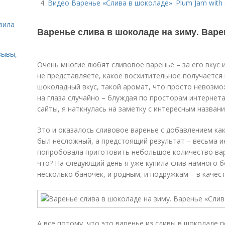
Видео Варенье «Слива в шоколаде». Plum Jam with 
ь
вила
Варенье слива в шоколаде на зиму. Вар
зывы,
Очень многие любят сливовое варенье – за его вкус 
не представляете, какое восхитительное получается в
шоколадный вкус, такой аромат, что просто невозмо
на глаза случайно – блуждая по просторам интернет
сайты, я наткнулась на заметку с интересным назван
Это и оказалось сливовое варенье с добавлением ка
был несложный, а предстоящий результат – весьма и
попробовала приготовить небольшое количество вар
что? На следующий день я уже купила слив намного б
несколько баночек, и родным, и подружкам – в качест
А все потому, что это варенье из сливы в шоколаде 