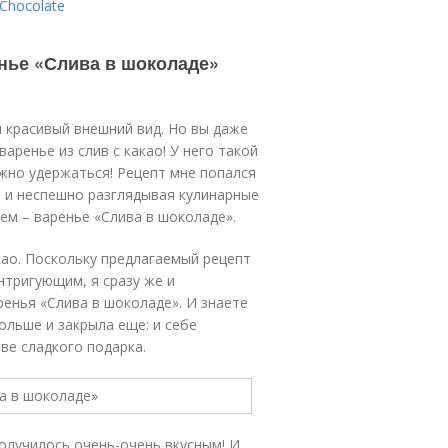
Chocolate
енье «Слива в шоколаде»
и красивый внешний вид. Но вы даже
аренье из слив с какао! У него такой
жно удержаться! Рецепт мне попался
а и неспешно разглядывая кулинарные
ием – варенье «Слива в шоколаде».
као. Поскольку предлагаемый рецепт
нтригующим, я сразу же и
енья «Слива в шоколаде». И знаете
ольше и закрыла еще: и себе
ве сладкого подарка.
получилось очень-очень вкусным! И