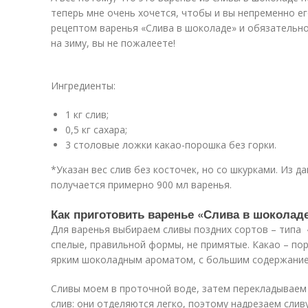
теперь мне очень хочется, чтобы и вы непременно е
рецептом варенья «Слива в шоколаде» и обязательно
на зиму, вы не пожалеете!
Ингредиенты:
1 кг слив;
0,5 кг сахара;
3 столовые ложки какао-порошка без горки.
*Указан вес слив без косточек, но со шкурками. Из д
получается примерно 900 мл варенья.
Как приготовить варенье «Слива в шоколаде
Для варенья выбираем сливы поздних сортов – типа 
спелые, правильной формы, не примятые. Какао – по
ярким шоколадным ароматом, с большим содержание
Сливы моем в проточной воде, затем перекладываем 
слив: они отделяются легко, поэтому надрезаем сли