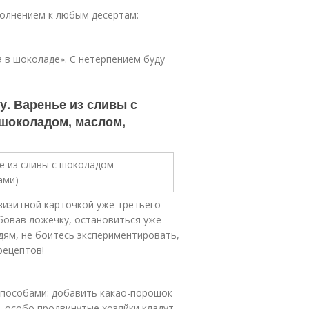
олнением к любым десертам:
 в шоколаде». С нетерпением буду
у. Варенье из сливы с
 шоколадом, маслом,
 визитной карточкой уже третьего
бовав ложечку, остановиться уже
дям, не боитесь экспериментировать,
рецептов!
способами: добавить какао-порошок
, особо продвинутые хозяйки кладут