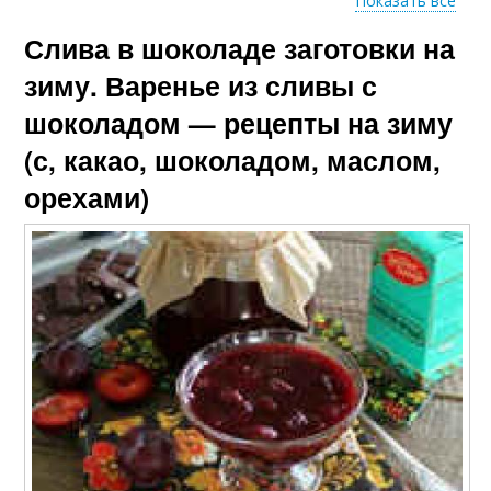
Показать все
Слива в шоколаде заготовки на
Рецепт на зиму
Классический рецепт
зиму. Варенье из сливы с
шоколадом — рецепты на зиму
(с, какао, шоколадом, маслом,
Простые рецепты
Вкусные рецепты
орехами)
Ингредиенты в
Быстрые рецепты
рецептах
Пошаговые рецепты
Рецепт с горьким