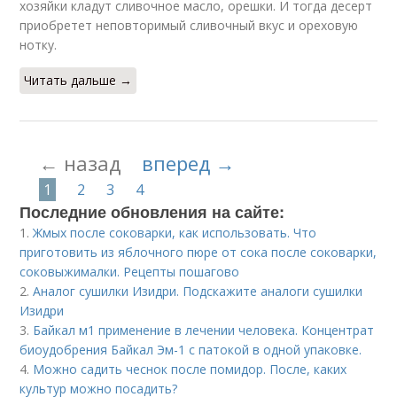
хозяйки кладут сливочное масло, орешки. И тогда десерт
приобретет неповторимый сливочный вкус и ореховую
нотку.
Читать дальше →
← назад
вперед →
1
2
3
4
Последние обновления на сайте:
1.
Жмых после соковарки, как использовать. Что
приготовить из яблочного пюре от сока после соковарки,
соковыжималки. Рецепты пошагово
2.
Аналог сушилки Изидри. Подскажите аналоги сушилки
Изидри
3.
Байкал м1 применение в лечении человека. Концентрат
биоудобрения Байкал Эм-1 с патокой в одной упаковке.
4.
Можно садить чеснок после помидор. После, каких
культур можно посадить?