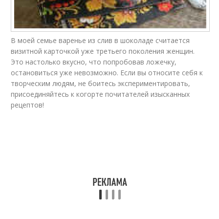
Домашние рецепты
Рецепты в шоколаде
В моей семье варенье из слив в шоколаде считается
визитной карточкой уже третьего поколения женщин.
Это настолько вкусно, что попробовав ложечку,
Рецепты без варки
Рецепт с шоколадом
остановиться уже невозможно. Если вы относите себя к
творческим людям, не боитесь экспериментировать,
присоединяйтесь к когорте почитателей изысканных
рецептов!
Рецепт в
Варение с какао
мультиварке
Какао на зиму