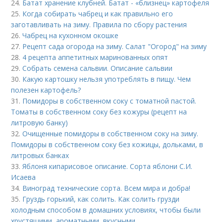
24.
Батат хранение клубней. Батат - «близнец» картофеля
25.
Когда собирать чабрец и как правильно его
заготавливать на зиму. Правила по сбору растения
26.
Чабрец на кухонном окошке
27.
Рецепт сада огорода на зиму. Салат "Огород" на зиму
28.
4 рецепта аппетитных маринованных опят
29.
Собрать семена сальвии. Описание сальвии
30.
Какую картошку нельзя употреблять в пищу. Чем
полезен картофель?
31.
Помидоры в собственном соку с томатной пастой.
Томаты в собственном соку без кожуры (рецепт на
литровую банку)
32.
Очищенные помидоры в собственном соку на зиму.
Помидоры в собственном соку без кожицы, дольками, в
литровых банках
33.
Яблоня кипарисовое описание. Сорта яблони С.И.
Исаева
34.
Виноград технические сорта. Всем мира и добра!
35.
Груздь горький, как солить. Как солить грузди
холодным способом в домашних условиях, чтобы были
хрустящими, ароматными, вкусными.