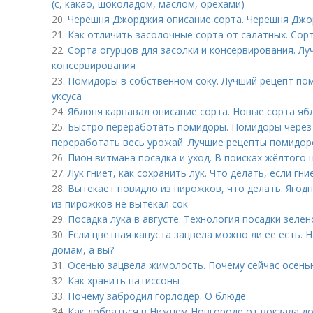
(с, какао, шоколадом, маслом, орехами)
20.
Черешня Джорджия описание сорта. Черешня Дж
21.
Как отличить засолочные сорта от салатных. Сорт
22.
Сорта огурцов для засолки и консервирования. Лу
консервирования
23.
Помидоры в собственном соку. Лучший рецепт пом
уксуса
24.
Яблоня карнавал описание сорта. Новые сорта яб
25.
Быстро переработать помидоры. Помидоры через 
переработать весь урожай. Лучшие рецепты помидоро
26.
Пион витмана посадка и уход. В поисках жёлтого 
27.
Лук гниет, как сохранить лук. Что делать, если гни
28.
Вытекает повидло из пирожков, что делать. Ягодн
из пирожков не вытекал сок
29.
Посадка лука в августе. Технология посадки зелен
30.
Если цветная капуста зацвела можно ли ее есть. 
домам, а вы?
31.
Осенью зацвела жимолость. Почему сейчас осень
32.
Как хранить патиссоны
33.
Почему забродил горлодер. О блюде
34.
Как добраться в Нижнем Новгороде от вокзала до