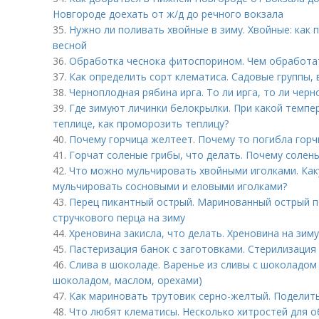
Новгороде доехать от ж/д до речного вокзала
35.
Нужно ли поливать хвойные в зиму. Хвойные: как 
весной
36.
Обработка чеснока фитоспорином. Чем обработат
37.
Как определить сорт клематиса. Садовые группы, 
38.
Черноплодная рябина ирга. То ли ирга, то ли черн
39.
Где зимуют личинки белокрылки. При какой темпе
теплице, как проморозить теплицу?
40.
Почему горчица желтеет. Почему то погибла горч
41.
Горчат соленые грибы, что делать. Почему солены
42.
Что можно мульчировать хвойными иголками. Как
мульчировать сосновыми и еловыми иголками?
43.
Перец пикантный острый. Маринованный острый п
стручкового перца на зиму
44.
Хреновина закисла, что делать. Хреновина на зим
45.
Пастеризация банок с заготовками. Стерилизация
46.
Слива в шоколаде. Варенье из сливы с шоколадом 
шоколадом, маслом, орехами)
47.
Как мариновать трутовик серно-желтый. Поделиться
48.
Что любят клематисы. Несколько хитростей для 