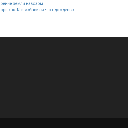
брение земли навозом
горшках. Как избавиться от дождевых
.