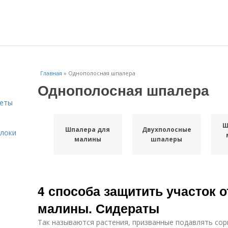
Главная
»
Однополосная шпалера
Однополосная шпалера
веты
Ш
Шпалера для
Двухполосные
блоки
малины
шпалеры
4 способа защитить участок о
малины. Сидераты
Так называются растения, призванные подавлять сорн