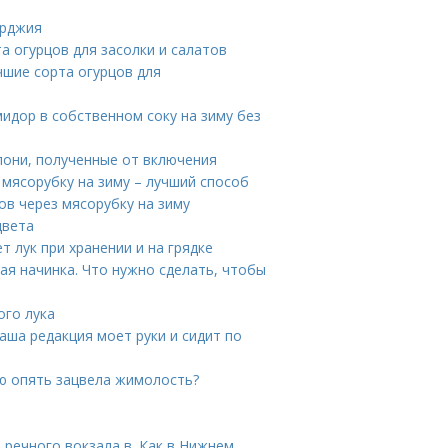
орджия
а огурцов для засолки и салатов
чшие сорта огурцов для
идор в собственном соку на зиму без
лони, полученные от включения
мясорубку на зиму – лучший способ
в через мясорубку на зиму
цвета
ет лук при хранении и на грядке
ая начинка. Что нужно сделать, чтобы
ого лука
Наша редакция моет руки и сидит по
ю опять зацвела жимолость?
 речного вокзала в. Как в Нижнем