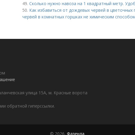
49.
Сколько нужно навоза на 1 квадратный метр. Удо
50.
Как избавиться от дождевых червей в цветочных 
червей в комнатных горшках не химическим способом
дом
лашение
аланчевская улица 15А, м. Красные ворота
ии обратной гиперссылки.
© 2026,
Фазенда
.