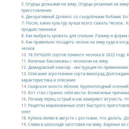
5.
Огурцы дольками на зиму. Огурцы резанные на зим
приготовления
6.
Декоративный Долихос со съедобными бобами. Бо
7.
После, каких культур лучше всего сажать Чеснок.. 
предшественника
8.
Как выбрать кровать для спальни. Размер и форма
9.
Как правильно посадить чеснок на зиму куда и когд
чеснок
10.
18 ЛУЧШИХ сортов озимого чеснока в 2022 году. 
11.
Вяленые баклажаны с чесноком на зиму
12.
Демидовский эликсир - инструкция по применению
13.
Описание агротехники сорта виноград Долгождан
характеристика и описание
14.
Скифское золото яблоня. Крупноплодный осенний
15.
Кот стал странно себя вести. Возможные причины
16.
Почему перец острый и как измеряют жгучесть. Ч
17.
Рецепты маринованных опят быстрого приготовле
опят
18.
Купила лилии в августе с ростками, что делать. 
19.
Слива в шоколаде заготовки на зиму. Варенье из