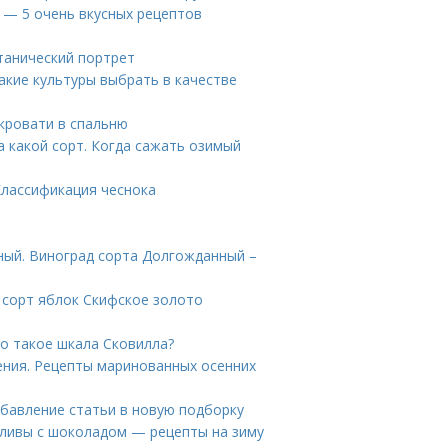
у — 5 очень вкусных рецептов
танический портрет
Какие культуры выбрать в качестве
 кровати в спальню
а какой сорт. Когда сажать озимый
Классификация чеснока
ный. Виноград сорта Долгожданный –
 сорт яблок Скифское золото
то такое шкала Сковилла?
ния. Рецепты маринованных осенних
Добавление статьи в новую подборку
 сливы с шоколадом — рецепты на зиму