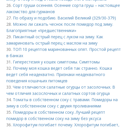
26.
Сорт груши осенняя. Осенние сорта груш – настоящее
лакомство для гурманов
27.
По образу и подобию. Василий Великий (329/30-379)
28.
Можно ли сажать чеснок после помидор под зиму.
Благоприятные «предшественники»
29.
Пикантный острый перец с луком на зиму. Как
замариновать острый перец с маслом на зиму
30.
ТОП 10 рецептов маринованных опят. Простой рецепт
в банках
31.
Гиперестезия у кошек симптомы. Симптомы
32.
Почему моя кошка ведет себя так странно. Кошка
ведет себя неадекватно. Признаки неадекватного
поведения кошачьих питомцев
33.
Чем отличаются салатные огурцы от засолочных. В
чем отличия засослочных и салатных сортов огурца
34.
Томаты в собственном соку с травами. Помидоры на
зиму в собственном соку с двумя проливаниями
35.
Помидоры в собственном соку. Лучший рецепт
помидор в собственном соку на зиму без уксуса
36.
Хлорофитум погибает почему. Хлорофитум погибает,