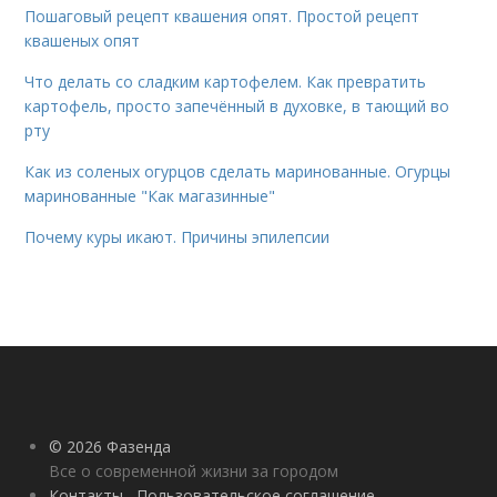
Пошаговый рецепт квашения опят. Простой рецепт
квашеных опят
Что делать со сладким картофелем. Как превратить
картофель, просто запечённый в духовке, в тающий во
рту
Как из соленых огурцов сделать маринованные. Огурцы
маринованные "Как магазинные"
Почему куры икают. Причины эпилепсии
© 2026 Фазенда
Все о современной жизни за городом
Контакты
Пользовательское соглашение