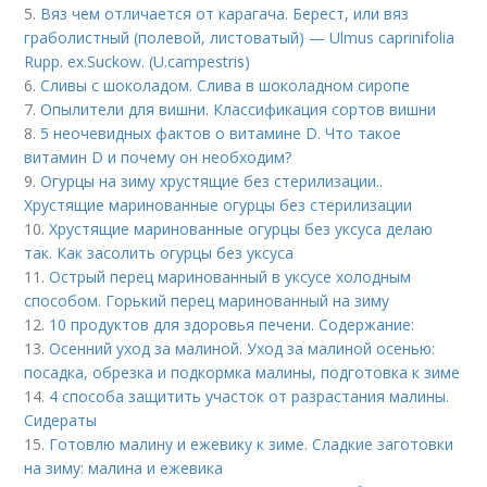
5.
Вяз чем отличается от карагача. Берест, или вяз
граболистный (полевой, листоватый) — Ulmus caprinifolia
Rupp. ex.Suckow. (U.campestris)
6.
Сливы с шоколадом. Слива в шоколадном сиропе
7.
Опылители для вишни. Классификация сортов вишни
8.
5 неочевидных фактов о витамине D. Что такое
витамин D и почему он необходим?
9.
Огурцы на зиму хрустящие без стерилизации..
Хрустящие маринованные огурцы без стерилизации
10.
Хрустящие маринованные огурцы без уксуса делаю
так. Как засолить огурцы без уксуса
11.
Острый перец маринованный в уксусе холодным
способом. Горький перец маринованный на зиму
12.
10 продуктов для здоровья печени. Содержание:
13.
Осенний уход за малиной. Уход за малиной осенью:
посадка, обрезка и подкормка малины, подготовка к зиме
14.
4 способа защитить участок от разрастания малины.
Сидераты
15.
Готовлю малину и ежевику к зиме. Сладкие заготовки
на зиму: малина и ежевика