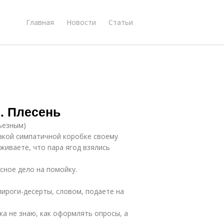
Главная
Новости
Статьи
. Плесень
рьезным)
акой симпатичной коробке своему
живаете, что пара ягод взялись
сное дело на помойку.
пироги-десерты, словом, подаете на
ка не знаю, как оформлять опросы, а