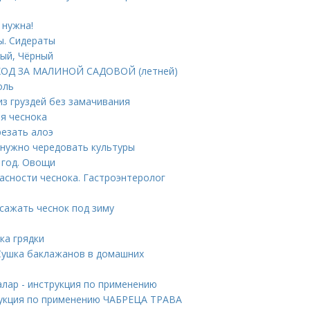
 нужна!
ы. Сидераты
лый, Чёрный
УХОД ЗА МАЛИНОЙ САДОВОЙ (летней)
оль
 из груздей без замачивания
ля чеснока
резать алоэ
у нужно чередовать культуры
 год. Овощи
пасности чеснока. Гастроэнтеролог
 сажать чеснок под зиму
ка грядки
 Сушка баклажанов в домашних
лар - инструкция по применению
рукция по применению ЧАБРЕЦА ТРАВА