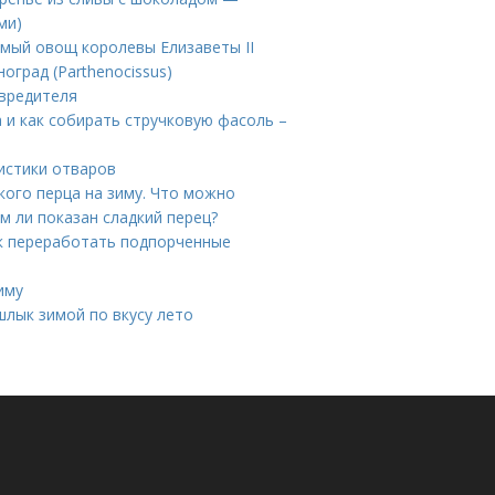
ми)
имый овощ королевы Елизаветы II
оград (Parthenocissus)
 вредителя
а и как собирать стручковую фасоль –
истики отваров
ого перца на зиму. Что можно
ем ли показан сладкий перец?
ак переработать подпорченные
иму
лык зимой по вкусу лето