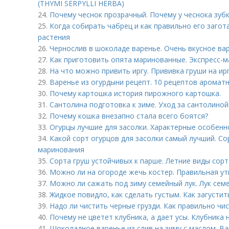
(THYMI SERPYLLI HERBA)
24.
Почему чеснок прозрачный. Почему у чеснока зуб
25.
Когда собирать чабрец и как правильно его загот
растения
26.
Чернослив в шоколаде варенье. Очень вкусное ва
27.
Как приготовить опята маринованные. Экспресс-
28.
На что можно привить иргу. Прививка груши на ир
29.
Варенье из огурдыни рецепт. 10 рецептов аромат
30.
Почему картошка история пирожного картошка.
31.
Сантолина подготовка к зиме. Уход за сантолиной
32.
Почему кошка внезапно стала всего боятся?
33.
Огурцы лучшие для засолки. Характерные особенн
34.
Какой сорт огурцов для засолки самый лучший. Со
маринования
35.
Сорта груш устойчивых к парше. Летние виды сор
36.
Можно ли на огороде жечь костер. Правильная ут
37.
Можно ли сажать под зиму семейный лук. Лук семе
38.
Жидкое повидло, как сделать густым. Как загусти
39.
Надо ли чистить черные грузди. Как правильно чи
40.
Почему не цветет клубника, а дает усы. Клубника н
41.
Шоколадное варенье из слив на зиму с маслом. В