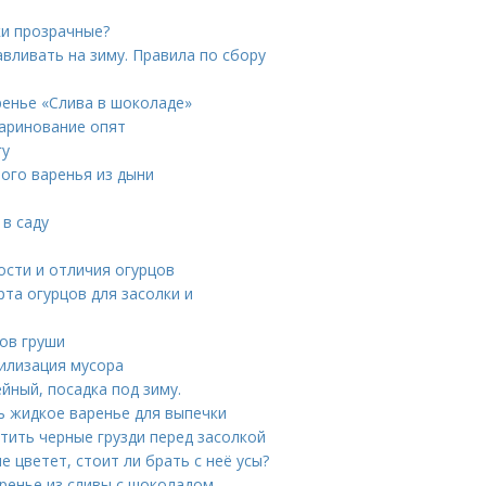
ки прозрачные?
авливать на зиму. Правила по сбору
ренье «Слива в шоколаде»
маринование опят
гу
ного варенья из дыни
 в саду
ости и отличия огурцов
рта огурцов для засолки и
тов груши
илизация мусора
йный, посадка под зиму.
ть жидкое варенье для выпечки
стить черные грузди перед засолкой
е цветет, стоит ли брать с неё усы?
аренье из сливы с шоколадом —