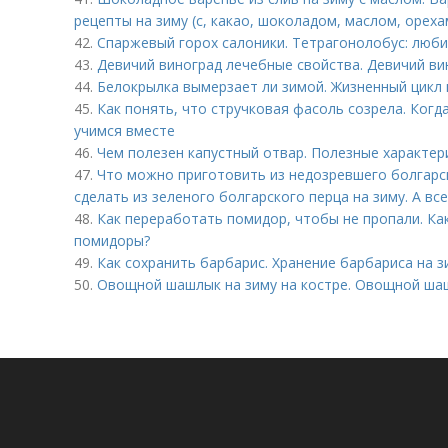
рецепты на зиму (с, какао, шоколадом, маслом, ореха
42.
Спаржевый горох салоники. Тетрагонолобус: люб
43.
Девичий виноград лечебные свойства. Девичий вин
44.
Белокрылка вымерзает ли зимой. Жизненный цикл
45.
Как понять, что стручковая фасоль созрела. Когд
учимся вместе
46.
Чем полезен капустный отвар. Полезные характер
47.
Что можно приготовить из недозревшего болгарск
сделать из зеленого болгарского перца на зиму. А вс
48.
Как переработать помидор, чтобы не пропали. К
помидоры?
49.
Как сохранить барбарис. Хранение барбариса на з
50.
Овощной шашлык на зиму на костре. Овощной шаш