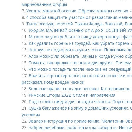
маринованные огурцы
7.
Уход за малиной осенью. Обрезка малины осенью –
8.
4 способа защитить участок от разрастания малин
9.
Тыква желудь золотой. Тыквы Жёлудь Золотой, Бе
10.
Уход ЗА МАЛИНОЙ осенью от А до Я. ОСЕННИЙ 
11.
Можно ли употреблять в пищу декоративную фас
12.
Как удалить горечь из груздей. Как убрать горечь
13.
Чем лучше подкормить лук и чеснок. Подкормка д
14.
Алоэ можно ли обрезать. Зачем и когда нужно об
15.
Томаты, как предшественники для других.. Почем
16.
Что можно посадить после чеснока на следующий
17.
Врачи-гастроэнтерологи рассказали о пользе и о
рассказал, кому вреден чеснок
18.
Золотые правила посадки чеснока. Как правильно
19.
Римские шторы 2022. Стили и направления
20.
Подготовка грядки для посадки чеснока. Подготов
21.
Сушка баклажанов на зиму в домашних условиях.
условиях
22.
Эвалар инструкция по применению. Мелатонин Эва
23.
Чабрец лечебные свойства когда собирать. Инст