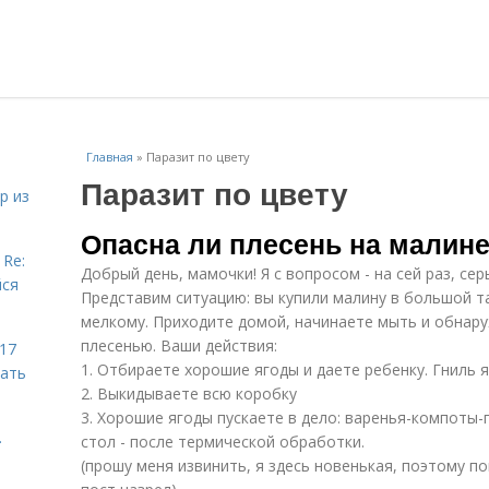
Главная
»
Паразит по цвету
Паразит по цвету
р из
Опасна ли плесень на малине
 Re:
Добрый день, мамочки! Я с вопросом - на сей раз, се
йся
Представим ситуацию: вы купили малину в большой т
мелкому. Приходите домой, начинаете мыть и обнару
плесенью. Ваши действия:
 17
1. Отбираете хорошие ягоды и даете ребенку. Гниль я
чать
2. Выкидываете всю коробку
3. Хорошие ягоды пускаете в дело: варенья-компоты-
.
стол - после термической обработки.
(прошу меня извинить, я здесь новенькая, поэтому по